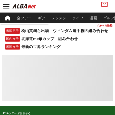
全ツアー
ギア
レッスン
ライフ
漫画
ゴルフ
メルマガ登録
松山英樹ら出場 ウィンダム選手権の組み合わせ
米国男子
北海道meijiカップ 組み合わせ
国内女子
最新の世界ランキング
米国女子
PGAツアー
米国男子