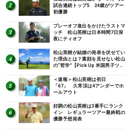
2
試合連続トップ5 24歳がツアー
初優勝
プレーオフ進出をかけたラストマ
3
ッチ 松山英樹は日本時間7日深
夜にティオフ
松山英樹が結婚の発表を伏せてい
4
た理由とは？素顔を見せない松山
の“哲学”【Pick Up 米国男子ツア
ー十大ニュース】
＜速報＞松山英樹は初日
5
「67」 久常涼は4アンダーでホ
ールアウト
好調の松山英樹は3番手にランク
6
イン レギュラーツアー最終戦の
優勝予想発表