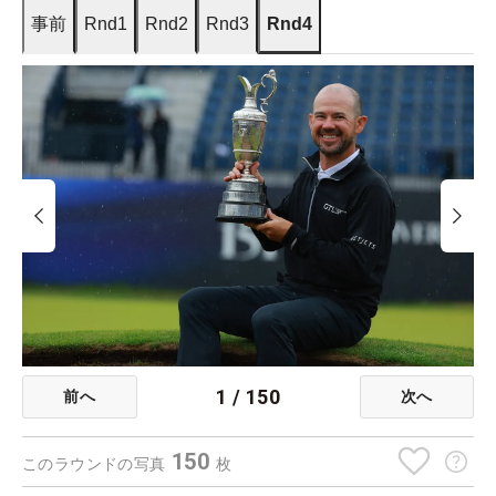
事前
Rnd1
Rnd2
Rnd3
Rnd4
1
/
150
前へ
次へ
150
このラウンドの写真
枚