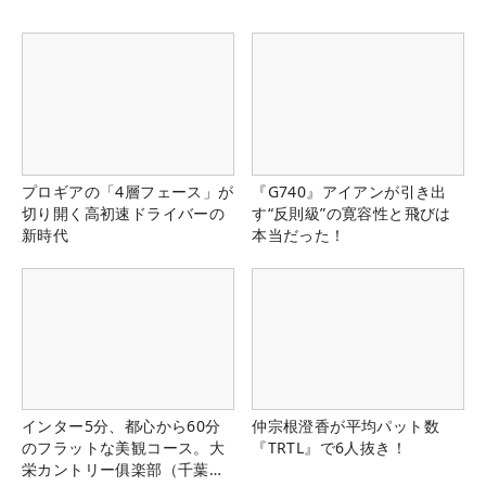
プロギアの「4層フェース」が
『G740』アイアンが引き出
切り開く高初速ドライバーの
す“反則級”の寛容性と飛びは
新時代
本当だった！
インター5分、都心から60分
仲宗根澄香が平均パット数
のフラットな美観コース。大
『TRTL』で6人抜き！
栄カントリー俱楽部（千葉