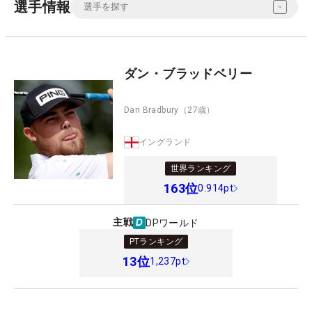
選手情報
ダン・ブラッドベリー
Dan Bradbury
（27歳）
イングランド
世界ランキング
163
位
0.914pt
主戦
DPワールド
PTランキング
13
位
1,237pt