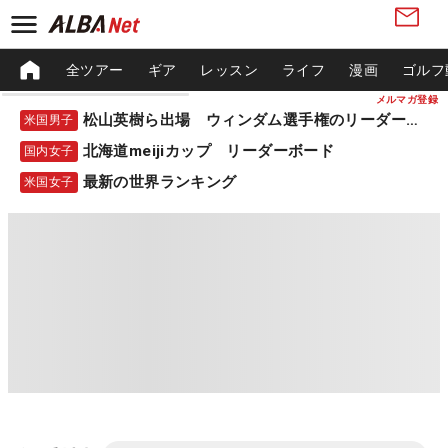
全ツアー
ギア
レッスン
ライフ
漫画
ゴルフ
メルマガ登録
松山英樹ら出場 ウィンダム選手権のリーダーボード
米国男子
北海道meijiカップ リーダーボード
国内女子
最新の世界ランキング
米国女子