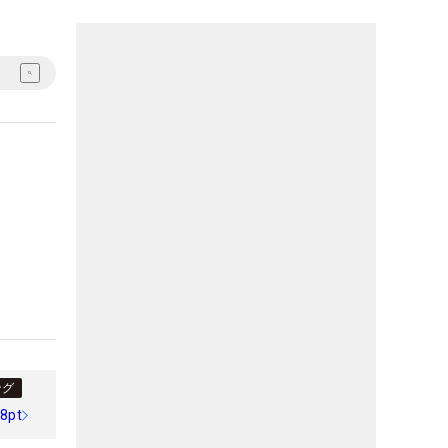
ング
98pt