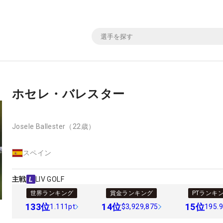
ホセレ・バレスター
Josele Ballester
（22歳）
スペイン
主戦
LIV GOLF
世界ランキング
賞金ランキング
PTランキ
133
位
14
位
15
位
1.111pt
$3,929,875
195.