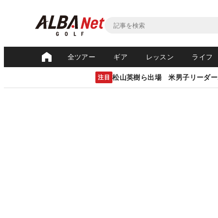
全ツアー
ギア
レッスン
ライフ
松山英樹ら出場 米男子リーダー
注目