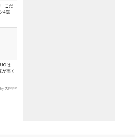
！ こだ
ツ4選
DUOは
度が高く
by