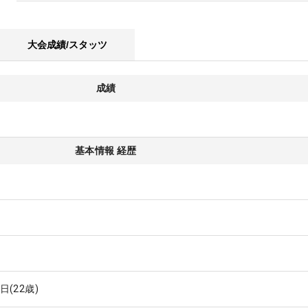
大会成績/スタッツ
成績
基本情報 経歴
8日
(22歳)