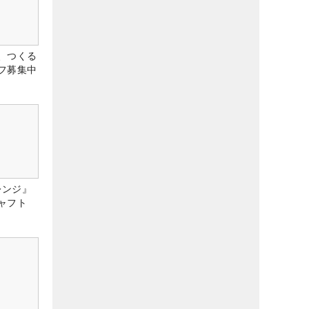
、つくる
フ募集中
レンジ』
ャフト