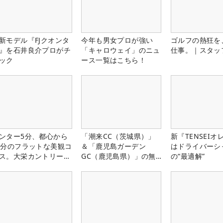
新モデル『FJクオンタ
今年も男女プロが強い
ゴルフの熱狂を
』を石井良介プロがチ
「キャロウェイ」のニュ
仕事。｜スタッ
ック
ース一覧はこちら！
ンター5分、都心から
「潮来CC（茨城県）」
新『TENSEIオ
0分のフラットな美観コ
＆「鹿児島ガーデン
はドライバーシ
ス。大栄カントリー俱
GC（鹿児島県）」の無
の“最適解”
部（千葉県）
料プレー券が当たる！！