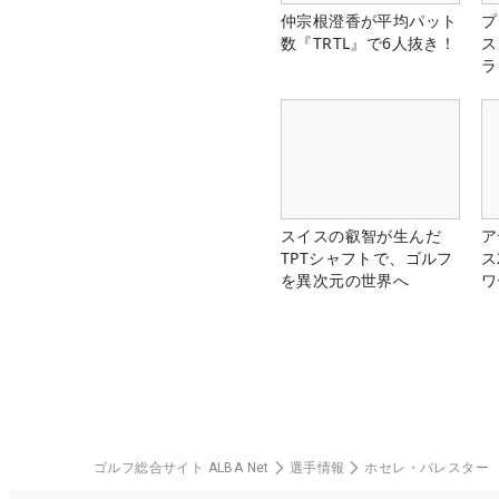
仲宗根澄香が平均パット
プ
数『TRTL』で6人抜き！
ス
ラ
スイスの叡智が生んだ
ア
TPTシャフトで、ゴルフ
ス
を異次元の世界へ
ワ
ゴルフ総合サイト ALBA Net
選手情報
ホセレ・バレスター