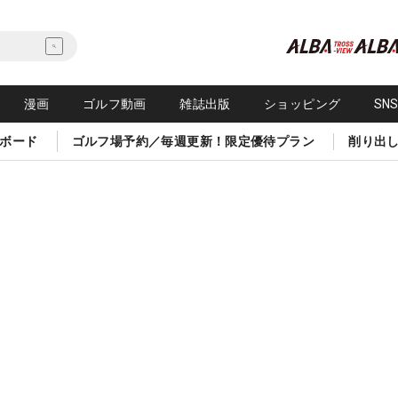
漫画
ゴルフ動画
雑誌出版
ショッピング
SN
ボード
ゴルフ場予約／毎週更新！限定優待プラン
削り出