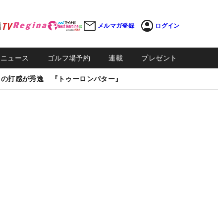
メルマガ登録
ログイン
Sニュース
ゴルフ場予約
連載
プレゼント
しの打感が秀逸 『トゥーロンパター』