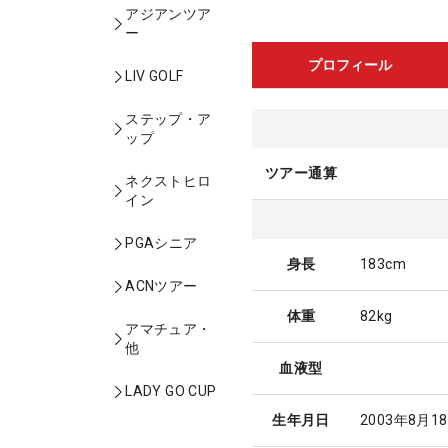
アジアンツア
ー
プロフィール
LIV GOLF
ステップ・ア
ップ
ツアー通算
ネクストヒロ
イン
PGAシニア
身長
183cm
ACNツアー
体重
82kg
アマチュア・
他
血液型
LADY GO CUP
生年月日
2003年8月1