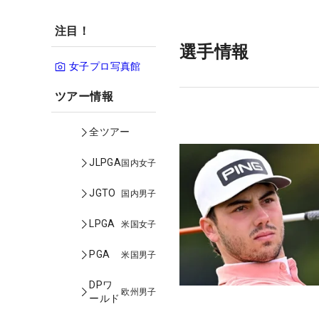
注目！
選手情報
女子プロ写真館
ツアー情報
全ツアー
JLPGA
国内女子
JGTO
国内男子
LPGA
米国女子
PGA
米国男子
DPワ
欧州男子
ールド