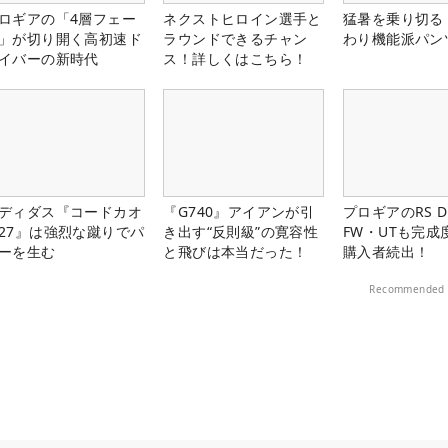
ロギアの「4層フェー
ネクストヒロイン選手と
猛暑を乗り切る
」が切り開く高初速ド
ラウンドできるチャン
わり機能派パン
イバーの新時代
ス！詳しくはこちら！
ディダス『コードカオ
『G740』アイアンが引
プロギアのRS 
27』は強烈な蹴りでパ
き出す“反則級”の寛容性
FW・UTも完成
ーを生む
と飛びは本当だった！
購入者続出！
Recommended 