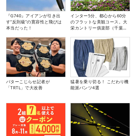
『G740』アイアンが引き出
インター5分、都心から60分
す“反則級”の寛容性と飛びは
のフラットな美観コース。大
本当だった！
栄カントリー俱楽部（千葉
県）
パターこじらせ記者が
猛暑を乗り切る！ こだわり機
「TRTL」で大改善
能派パンツ4選