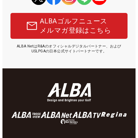
ALBAゴルフニュース
メルマガ登録はこちら
ALBA NetはR&Aのオフィシャルデジタルパートナー、および
USLPGAの日本公式サイトパートナーです。