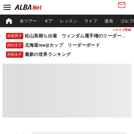
全ツアー
ギア
レッスン
ライフ
漫画
ゴルフ
メルマガ登録
松山英樹ら出場 ウィンダム選手権のリーダーボード
米国男子
北海道meijiカップ リーダーボード
国内女子
最新の世界ランキング
米国女子