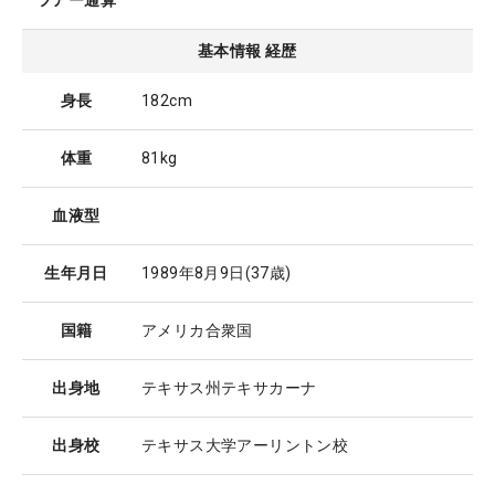
ツアー通算
基本情報 経歴
身長
182cm
体重
81kg
血液型
生年月日
1989年8月9日
(37歳)
国籍
アメリカ合衆国
出身地
テキサス州テキサカーナ
出身校
テキサス大学アーリントン校