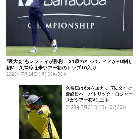
“裏大会”もレフティが勝利！ 21歳のA・バティアがPO制し
初V 久常涼は米ツアー初のトップ10入り
2023年7月24日 (月) 09時58分
久常涼は6ptを加えて17位タイで
最終日へ パトリック・ロジャー
スがツアー初Vに王手
2023年7月23日 (日) 10時30分