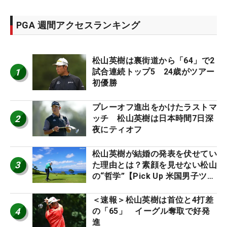
PGA 週間アクセスランキング
松山英樹は裏街道から「64」で2
1
試合連続トップ5 24歳がツアー
初優勝
プレーオフ進出をかけたラストマ
2
ッチ 松山英樹は日本時間7日深
夜にティオフ
松山英樹が結婚の発表を伏せてい
3
た理由とは？素顔を見せない松山
の“哲学”【Pick Up 米国男子ツア
ー十大ニュース】
＜速報＞松山英樹は首位と4打差
4
の「65」 イーグル奪取で好発
進