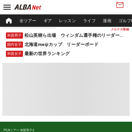
全ツアー
ギア
レッスン
ライフ
漫画
ゴルフ
メルマガ登録
松山英樹ら出場 ウィンダム選手権のリーダーボード
米国男子
北海道meijiカップ リーダーボード
国内女子
最新の世界ランキング
米国女子
PGAツアー
米国男子