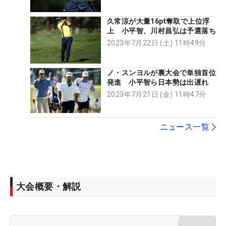
久常涼が大量16pt奪取で上位浮
上 小平智、川村昌弘は予選落ち
2023年7月22日 (土) 11時49分
ノ・スンヨルが裏大会で単独首位
発進 小平智ら日本勢は出遅れ
2023年7月21日 (金) 11時47分
ニュース一覧
大会概要・解説