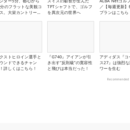
ンター5分、都心から
スイスの叡智が生んだ
ALBA Netゴ
0分のフラットな美観コ
TPTシャフトで、ゴルフ
／【毎週更新】
ス。大栄カントリー俱
を異次元の世界へ
プランはこちら
部（千葉県）
クストヒロイン選手と
『G740』アイアンが引
アディダス『コ
ウンドできるチャン
き出す“反則級”の寛容性
ス27』は強烈
！詳しくはこちら！
と飛びは本当だった！
ワーを生む
Recommended 