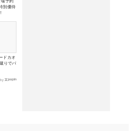
ルフ場予約
特別優待
！
ードカオ
な蹴りでパ
by