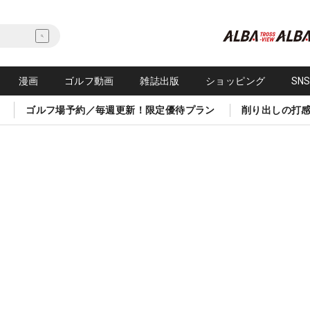
漫画
ゴルフ動画
雑誌出版
ショッピング
SN
ゴルフ場予約／毎週更新！限定優待プラン
削り出しの打