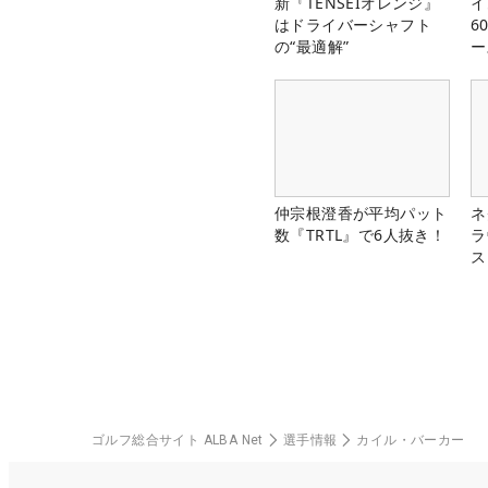
新『TENSEIオレンジ』
イ
はドライバーシャフト
6
の“最適解”
ー
楽
仲宗根澄香が平均パット
ネ
数『TRTL』で6人抜き！
ラ
ス
ゴルフ総合サイト ALBA Net
選手情報
カイル・バーカー