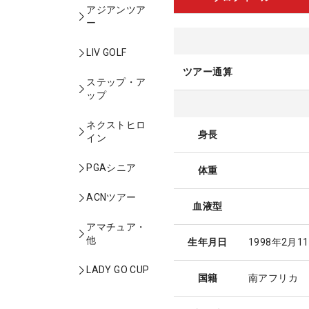
アジアンツア
ー
LIV GOLF
ツアー通算
ステップ・ア
ップ
ネクストヒロ
身長
イン
PGAシニア
体重
ACNツアー
血液型
アマチュア・
他
生年月日
1998年2月1
LADY GO CUP
国籍
南アフリカ