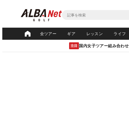
全ツアー
ギア
レッスン
ライフ
国内女子ツアー組み合わせ
注目