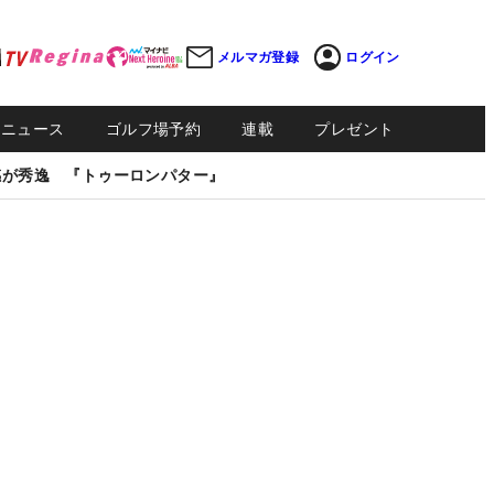
メルマガ登録
ログイン
Sニュース
ゴルフ場予約
連載
プレゼント
感が秀逸 『トゥーロンパター』