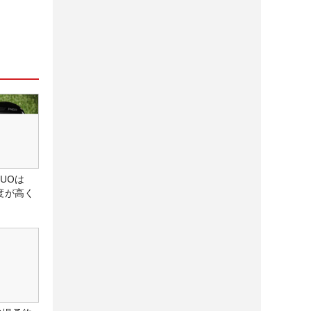
DUOは
度が高く