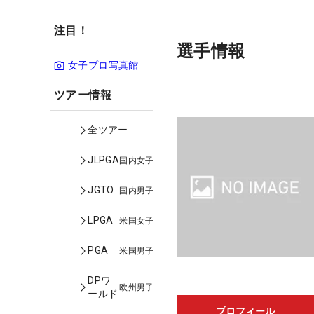
注目！
選手情報
女子プロ写真館
ツアー情報
全ツアー
JLPGA
国内女子
JGTO
国内男子
LPGA
米国女子
PGA
米国男子
DPワ
欧州男子
ールド
プロフィール