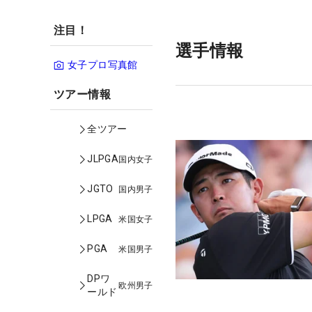
注目！
選手情報
女子プロ写真館
ツアー情報
全ツアー
JLPGA
国内女子
JGTO
国内男子
LPGA
米国女子
PGA
米国男子
DPワ
欧州男子
ールド