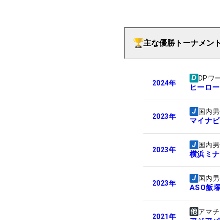
主な優勝トーナメン
DPワ
2024
年
ヒーロー
国内男
2023
年
マイナビ
国内男
2023
年
横浜ミナトC
国内男
2023
年
ASO飯
アマチ
2021
年