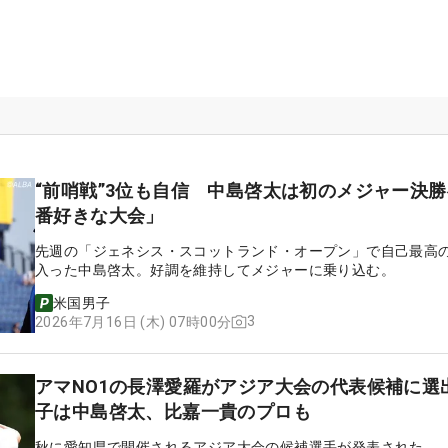
“前哨戦”3位も自信 中島啓太は初のメジャー決
番好きな大会」
先週の「ジェネシス・スコットランド・オープン」で自己最高の
入った中島啓太。好調を維持してメジャーに乗り込む。
米国男子
3
2026年7月16日 (木) 07時00分
アマNO1の長澤愛羅がアジア大会の代表候補に選
子は中島啓太、比嘉一貴のプロも
秋に愛知県で開催されるアジア大会の候補選手が発表された。