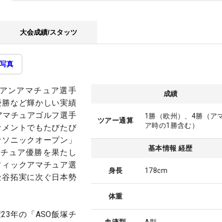
大会成績/スタッツ
写真
リアンアマチュア選手
成績
優勝など輝かしい実績
アマチュアゴルフ選手
1勝（欧州）、4勝（ア
ツアー通算
ア時の1勝含む）
ナメントでもたびたび
ナソニックオープン」
基本情報 経歴
マチュア優勝を果たし
フィックアマチュア選
身長
178cm
金谷拓実に次ぐ日本勢
体重
23年の「ASO飯塚チ
血液型
A型