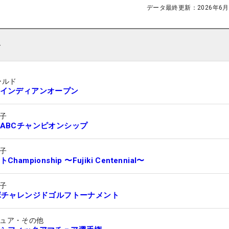
データ最終更新：
2026年6月
ト
ールド
インディアンオープン
子
ABCチャンピオンシップ
子
hampionship 〜Fujiki Centennial〜
子
塚チャレンジドゴルフトーナメント
ュア・その他