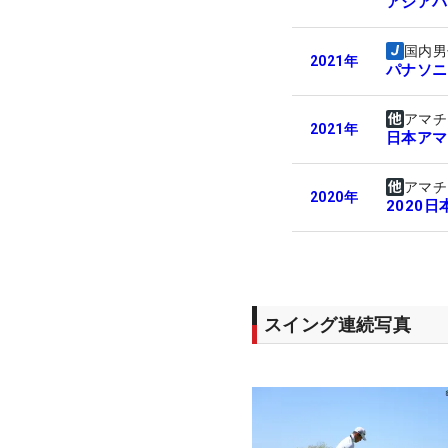
アジアパ
国内男
2021
年
パナソニ
アマチ
2021
年
日本アマ
アマチ
2020
年
2020
スイング連続写真