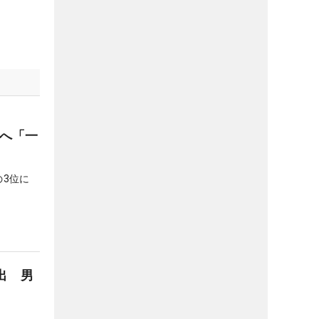
勝へ「一
3位に
出 男