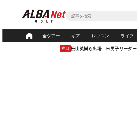
全ツアー
ギア
レッスン
ライフ
松山英樹ら出場 米男子リーダー
注目