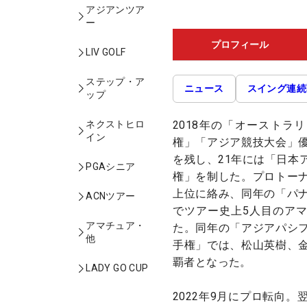
アジアンツア
ー
プロフィール
LIV GOLF
ステップ・ア
ニュース
スイング連続
ップ
2018年の「オーストラ
ネクストヒロ
イン
権」「アジア競技大会」
を残し、21年には「日本
PGAシニア
権」を制した。プロトー
上位に絡み、同年の「パ
ACNツアー
でツアー史上5人目のア
アマチュア・
た。同年の「アジアパシ
他
手権」では、松山英樹、
覇者となった。
LADY GO CUP
2022年9月にプロ転向。翌