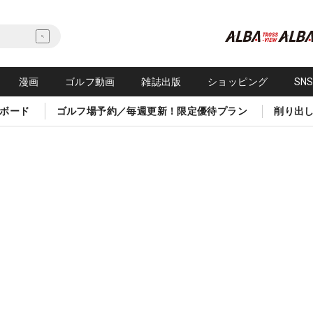
漫画
ゴルフ動画
雑誌出版
ショッピング
SN
ボード
ゴルフ場予約／毎週更新！限定優待プラン
削り出