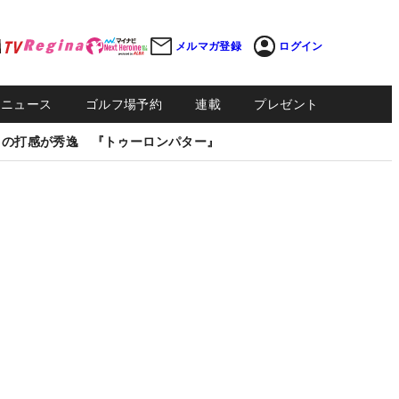
メルマガ登録
ログイン
Sニュース
ゴルフ場予約
連載
プレゼント
しの打感が秀逸 『トゥーロンパター』