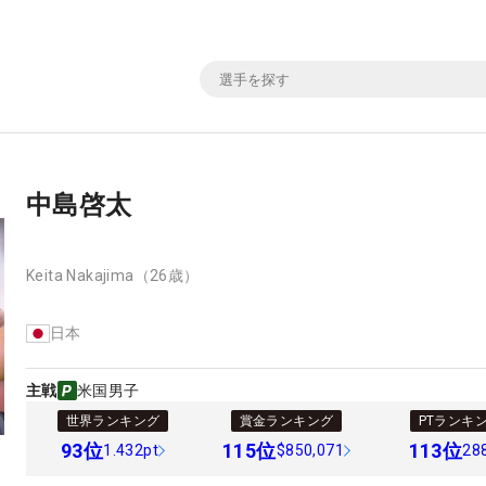
中島啓太
Keita Nakajima
（26歳）
日本
主戦
米国男子
世界ランキング
賞金ランキング
PTランキ
93
位
115
位
113
位
1.432pt
$850,071
28