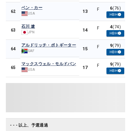
ベン・カー
6
(76)
F
13
62
USA
HBH
石川 遼
4
(74)
F
14
63
JPN
HBH
アルドリッチ・ポトギーター
9
(79)
F
15
64
SAF
HBH
マックスウェル・モルドバン
9
(79)
F
17
65
USA
HBH
- - - 以上、予選通過