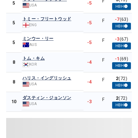
F
-5
5
USA
HBH
トミー・フリートウッド
-7
(63)
F
-5
5
ENG
HBH
ミンウー・リー
-3
(67)
F
-5
5
AUS
HBH
トム・キム
-1
(69)
F
-4
8
KOR
HBH
ハリス・イングリッシュ
2
(72)
F
-4
8
USA
HBH
ダスティン・ジョンソン
2
(72)
F
-3
10
USA
HBH