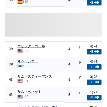
4
39
ESP
HBH
エリック・コール
4
(74)
F
4
39
USA
HBH
キム・シウー
4
(74)
F
4
39
KOR
HBH
サム・スティーブンス
3
(73)
F
5
43
USA
HBH
サム・ベネット
1
(71)
F
5
43
USA
HBH