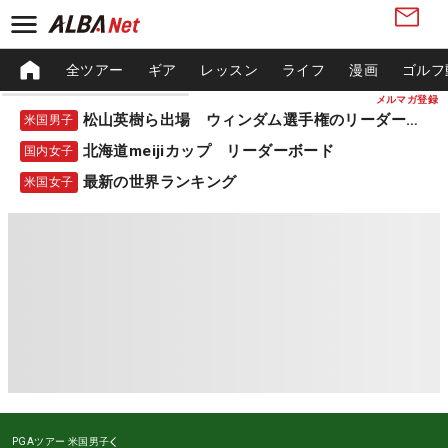
全ツアー
ギア
レッスン
ライフ
漫画
ゴルフ
メルマガ登録
松山英樹ら出場 ウィンダム選手権のリーダーボード
米国男子
北海道meijiカップ リーダーボード
国内女子
最新の世界ランキング
米国女子
PGAツアー
米国男子