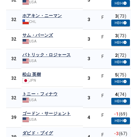
3
32
USA
HBH
ホアキン・ニーマン
3
(73)
F
3
32
CHL
HBH
サム・バーンズ
3
(73)
F
3
32
USA
HBH
パトリック・ロジャース
2
(72)
F
3
32
USA
HBH
松山 英樹
5
(75)
F
3
32
JPN
HBH
トニー・フィナウ
4
(74)
F
3
32
USA
HBH
ゴードン・サージェント
-1
(69)
F
4
39
USA
HBH
ダビド・プイグ
-3
(67)
F