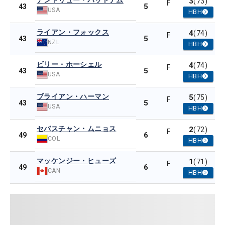
アンドリュー・パットナム
3
(73)
F
5
43
USA
HBH
ライアン・フォックス
4
(74)
F
5
43
NZL
HBH
ビリー・ホーシェル
4
(74)
F
5
43
USA
HBH
ブライアン・ハーマン
5
(75)
F
5
43
USA
HBH
セバスチャン・ムニョス
2
(72)
F
6
49
COL
HBH
マッケンジー・ヒューズ
1
(71)
F
6
49
CAN
HBH