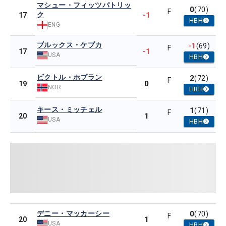
マシュー・フィッツパトリッ
0
(70)
F
ク
-1
17
HBH
ENG
ブルックス・ケプカ
-1
(69)
F
-1
17
USA
HBH
ビクトル・ホブラン
2
(72)
F
0
19
NOR
HBH
キース・ミッチェル
1
(71)
F
1
20
USA
HBH
デニー・マッカーシー
0
(70)
F
1
20
USA
HBH