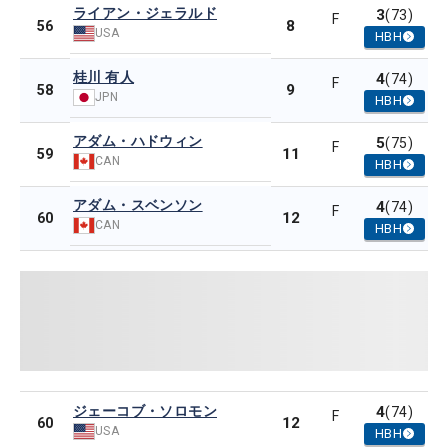
ライアン・ジェラルド
3
(73)
F
8
56
USA
HBH
桂川 有人
4
(74)
F
9
58
JPN
HBH
アダム・ハドウィン
5
(75)
F
11
59
CAN
HBH
アダム・スベンソン
4
(74)
F
12
60
CAN
HBH
ジェーコブ・ソロモン
4
(74)
F
12
60
USA
HBH