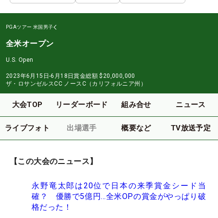
PGAツアー
米国男子
全米オープン
U.S. Open
2023年6月15日-6月18日
賞金総額
$20,000,000
ザ・ロサンゼルスCC ノースC（カリフォルニア州）
大会TOP
リーダーボード
組み合せ
ニュース
ライブフォト
出場選手
概要など
TV放送予定
【この大会のニュース】
永野竜太郎は20位で日本の来季賞金シード当
確？ 優勝で5億円…全米OPの賞金がやっぱり破
格だった！