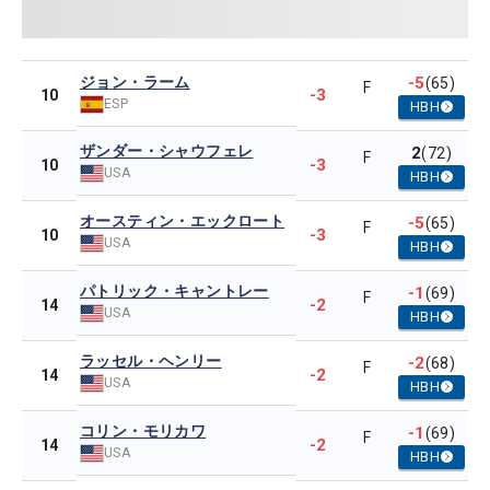
ジョン・ラーム
-5
(65)
F
-3
10
ESP
HBH
ザンダー・シャウフェレ
2
(72)
F
-3
10
USA
HBH
オースティン・エックロート
-5
(65)
F
-3
10
USA
HBH
パトリック・キャントレー
-1
(69)
F
-2
14
USA
HBH
ラッセル・ヘンリー
-2
(68)
F
-2
14
USA
HBH
コリン・モリカワ
-1
(69)
F
-2
14
USA
HBH