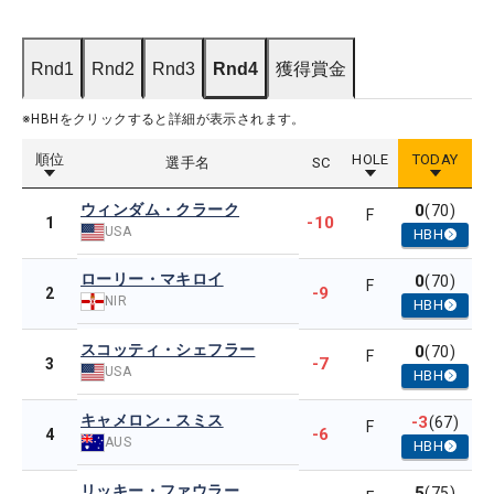
Rnd1
Rnd2
Rnd3
Rnd4
獲得賞金
※HBHをクリックすると詳細が表示されます。
順位
HOLE
TODAY
選手名
SC
ウィンダム・クラーク
0
(70)
F
-10
1
USA
HBH
ローリー・マキロイ
0
(70)
F
-9
2
NIR
HBH
スコッティ・シェフラー
0
(70)
F
-7
3
USA
HBH
キャメロン・スミス
-3
(67)
F
-6
4
AUS
HBH
リッキー・ファウラー
5
(75)