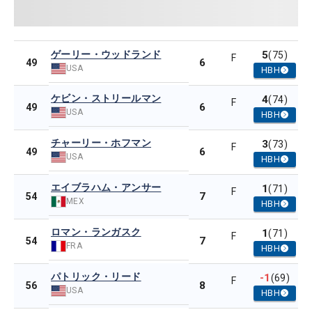
ゲーリー・ウッドランド
5
(75)
F
6
49
USA
HBH
ケビン・ストリールマン
4
(74)
F
6
49
USA
HBH
チャーリー・ホフマン
3
(73)
F
6
49
USA
HBH
エイブラハム・アンサー
1
(71)
F
7
54
MEX
HBH
ロマン・ランガスク
1
(71)
F
7
54
FRA
HBH
パトリック・リード
-1
(69)
F
8
56
USA
HBH