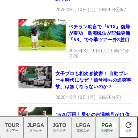
2026年8月10日 (月) 12時00分
67
ベテラン助言で『V1X』復帰
が奏功 鳥海颯汰が記録更新
「63」で今季ツアー外3勝目
2026年8月10日 (月) 16時44分
76
女子プロも相次ぎ被害！ 自動ブレ
ーキ時代になぜ「信号待ちの追突事
故」は無くならないのか？
2026年8月10日 (月) 12時00分
1
1620万円上乗せの吉澤柚月が11位
に浮上 菅楓華が1位をキープ【女
TOUR
JLPGA
JGTO
LPGA
PGA
閉じる
子賞金ランキング】
全ツアー
国内女子
国内男子
米国女子
米国男子
更新