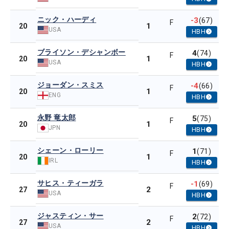
ニック・ハーディ
-3
(67)
F
1
20
USA
HBH
ブライソン・デシャンボー
4
(74)
F
1
20
USA
HBH
ジョーダン・スミス
-4
(66)
F
1
20
ENG
HBH
永野 竜太郎
5
(75)
F
1
20
JPN
HBH
シェーン・ローリー
1
(71)
F
1
20
IRL
HBH
サヒス・ティーガラ
-1
(69)
F
2
27
USA
HBH
ジャスティン・サー
2
(72)
F
2
27
USA
HBH