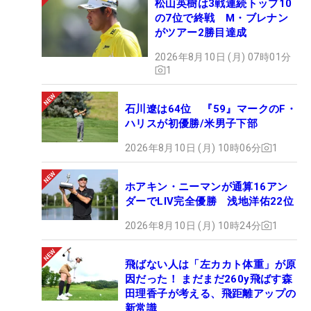
松山英樹は3戦連続トップ10
の7位で終戦 M・ブレナン
がツアー2勝目達成
2026年8月10日 (月) 07時01分
1
石川遼は64位 『59』マークのF・
ハリスが初優勝/米男子下部
2026年8月10日 (月) 10時06分
1
ホアキン・ニーマンが通算16アン
ダーでLIV完全優勝 浅地洋佑22位
2026年8月10日 (月) 10時24分
1
飛ばない人は「左カカト体重」が原
因だった！ まだまだ260y飛ばす森
田理香子が考える、飛距離アップの
新常識