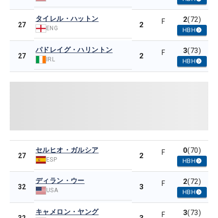
タイレル・ハットン
2
(72)
F
2
27
ENG
HBH
パドレイグ・ハリントン
3
(73)
F
2
27
IRL
HBH
セルヒオ・ガルシア
0
(70)
F
2
27
ESP
HBH
ディラン・ウー
2
(72)
F
3
32
USA
HBH
キャメロン・ヤング
3
(73)
F