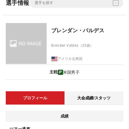
選手情報
ブレンダン・バルデス
Brendan Valdes
（23歳）
アメリカ合衆国
主戦
米国男子
プロフィール
大会成績/スタッツ
成績