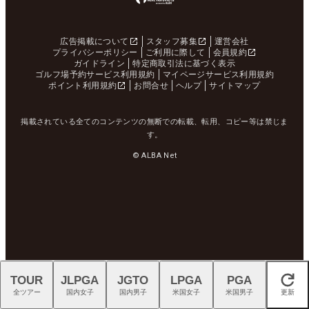
広告掲載について
スタッフ募集
運営会社
プライバシーポリシー
ご利用に際して
会員規約
ガイドライン
特定商取引法に基づく表示
ゴルフ場予約サービス利用規約
マイページサービス利用規約
ポイント利用規約
お問合せ
ヘルプ
サイトマップ
掲載されている全てのコンテンツの無断での転載、転用、コピー等は禁じま
す。
© ALBA Net
TOUR
JLPGA
JGTO
LPGA
PGA
閉じる
全ツアー
国内女子
国内男子
米国女子
米国男子
更新