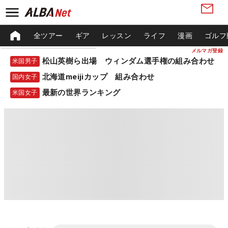
全ツアー
ギア
レッスン
ライフ
漫画
ゴルフ
メルマガ登録
松山英樹ら出場 ウィンダム選手権の組み合わせ
米国男子
北海道meijiカップ 組み合わせ
国内女子
最新の世界ランキング
米国女子