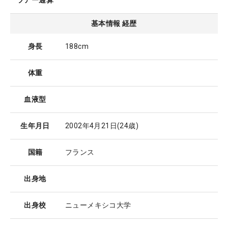
ツアー通算
基本情報 経歴
身長
188cm
体重
血液型
生年月日
2002年4月21日
(24歳)
国籍
フランス
出身地
出身校
ニューメキシコ大学