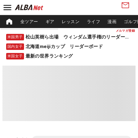
全ツアー
ギア
レッスン
ライフ
漫画
ゴルフ
メルマガ登録
松山英樹ら出場 ウィンダム選手権のリーダーボード
米国男子
北海道meijiカップ リーダーボード
国内女子
最新の世界ランキング
米国女子