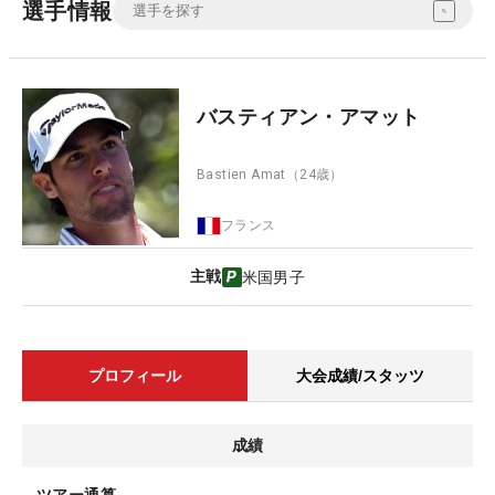
選手情報
バスティアン・アマット
Bastien Amat
（24歳）
フランス
主戦
米国男子
プロフィール
大会成績/スタッツ
成績