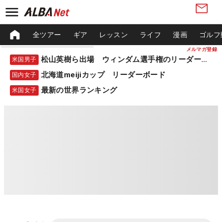
全ツアー
ギア
レッスン
ライフ
漫画
ゴルフ
メルマガ登録
松山英樹ら出場 ウィンダム選手権のリーダーボード
米国男子
北海道meijiカップ リーダーボード
国内女子
最新の世界ランキング
米国女子