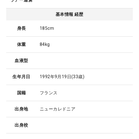
ツアー通算
基本情報 経歴
身長
185cm
体重
84kg
血液型
生年月日
1992年9月19日
(33歳)
国籍
フランス
出身地
ニューカレドニア
出身校