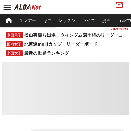
全ツアー
ギア
レッスン
ライフ
漫画
ゴルフ
メルマガ登録
松山英樹ら出場 ウィンダム選手権のリーダーボード
米国男子
北海道meijiカップ リーダーボード
国内女子
最新の世界ランキング
米国女子