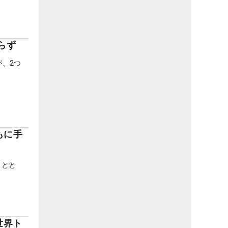
らず
、2つ
もに手
ことと
世界ト