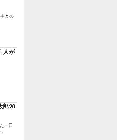
選手との
有人が
郎20
た。日
た。