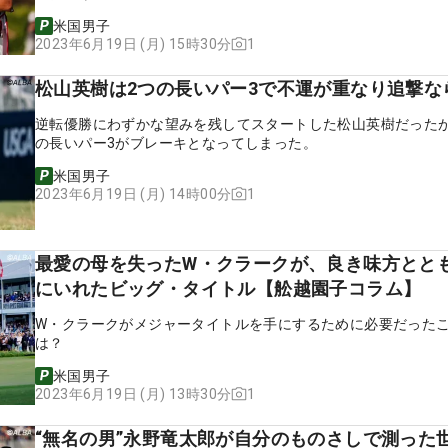
米国男子
1
2023年6月19日 (月) 15時30分
松山英樹は2つの長いパー3で不運が重なり追撃な
逆転優勝にわずかな望みを残してスタートした松山英樹だったが
の長いパー3がブレーキとなってしまった。
米国男子
1
2023年6月19日 (月) 14時00分
最愛の母を失ったW・クラークが、良き味方とと
にいれたビッグ・タイトル【舩越園子コラム】
W・クラークがメジャータイトルを手にするために必要だった
は？
米国男子
1
2023年6月19日 (月) 13時30分
“無名の男”永野竜太郎が自分のものさしで測った