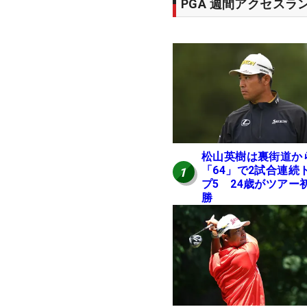
PGA 週間アクセスラ
松山英樹は裏街道か
「64」で2試合連続
1
プ5 24歳がツアー
勝