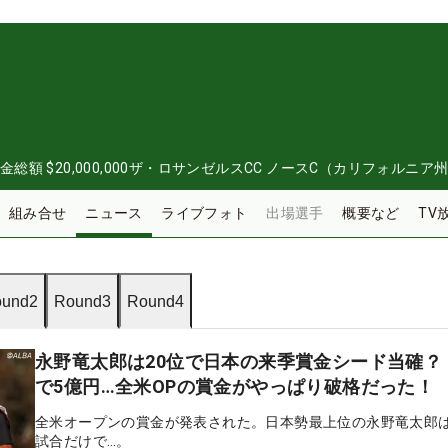
金総額
$20,000,000
ザ・ロサンゼルスCC ノースC（カリフォルニア
組み合せ
ニュース
ライブフォト
出場選手
概要など
TV
und2
Round3
Round4
永野竜太郎は20位で日本の来季賞金シード当確？
で5億円…全米OPの賞金がやっぱり破格だった！
全米オープンの賞金が発表された。日本勢最上位の永野竜太郎は
試合だけで…。