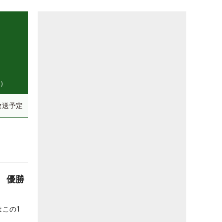
州）
放送予定
 優勝
この1