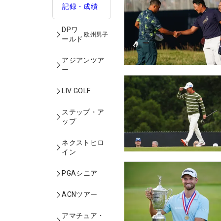
記録・成績
DPワ
欧州男子
ールド
アジアンツア
ー
LIV GOLF
ステップ・ア
ップ
ネクストヒロ
イン
PGAシニア
ACNツアー
アマチュア・