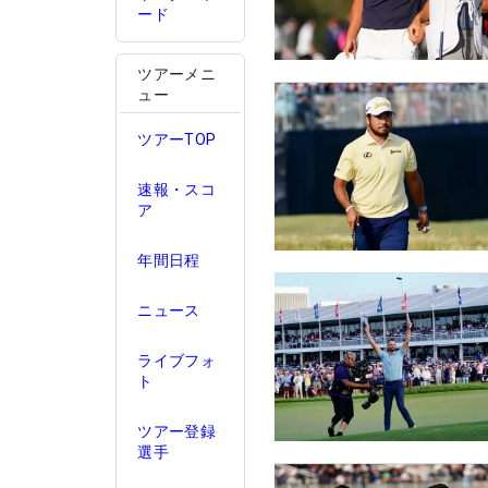
ード
ツアーメニ
ュー
ツアーTOP
速報・スコ
ア
年間日程
ニュース
ライブフォ
ト
ツアー登録
選手