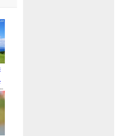
表
松
 米
ュ