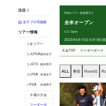
注目！
PGAツアー
米国男子
全米オープン
女子プロ写真館
ツアー情報
U.S. Open
2023年6月15日-6月18日
賞
全ツアー
大会TOP
リーダーボード
JLPGA
国内女子
JGTO
国内男子
ALL
事前
Round1
Ro
LPGA
米国女子
PGA
米国男子
今週の大会
リーダーボ