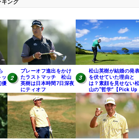
ンキング
松山英樹が結婚の発
ら
プレーオフ進出をかけ
を伏せていた理由と
トッ
たラストマッチ 松山
3
2
は？素顔を見せない
初優
英樹は日本時間7日深夜
山の“哲学”【Pick Up
にティオフ
国男子ツアー十大ニ
ース】