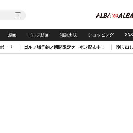
漫画
ゴルフ動画
雑誌出版
ショッピング
SN
ボード
ゴルフ場予約／期間限定クーポン配布中！
削り出