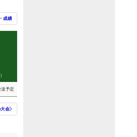
・成績
州）
放送予定
の大会