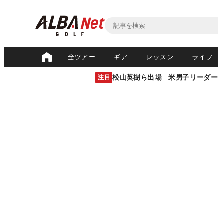
全ツアー
ギア
レッスン
ライフ
松山英樹ら出場 米男子リーダー
注目