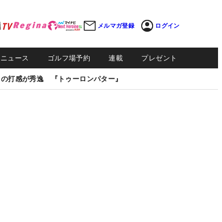
メルマガ登録
ログイン
Sニュース
ゴルフ場予約
連載
プレゼント
しの打感が秀逸 『トゥーロンパター』