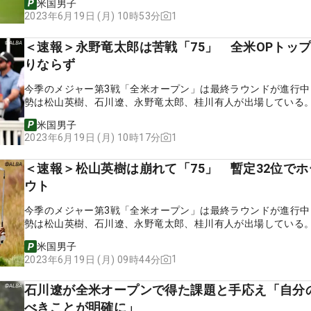
米国男子
1
2023年6月19日 (月) 10時53分
＜速報＞永野竜太郎は苦戦「75」 全米OPトップ
りならず
今季のメジャー第3戦「全米オープン」は最終ラウンドが進行中
勢は松山英樹、石川遼、永野竜太郎、桂川有人が出場している
米国男子
1
2023年6月19日 (月) 10時17分
＜速報＞松山英樹は崩れて「75」 暫定32位で
ウト
今季のメジャー第3戦「全米オープン」は最終ラウンドが進行中
勢は松山英樹、石川遼、永野竜太郎、桂川有人が出場している
米国男子
1
2023年6月19日 (月) 09時44分
石川遼が全米オープンで得た課題と手応え「自分
べきことが明確に」