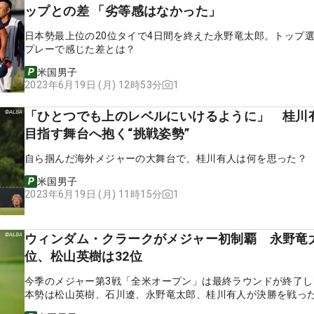
ップとの差 「劣等感はなかった」
日本勢最上位の20位タイで4日間を終えた永野竜太郎。トップ
プレーで感じた差とは？
米国男子
1
2023年6月19日 (月) 12時53分
「ひとつでも上のレベルにいけるように」 桂川
目指す舞台へ抱く“挑戦姿勢”
自ら掴んだ海外メジャーの大舞台で、桂川有人は何を思った？
米国男子
1
2023年6月19日 (月) 11時15分
ウィンダム・クラークがメジャー初制覇 永野竜太
位、松山英樹は32位
今季のメジャー第3戦「全米オープン」は最終ラウンドが終了し
本勢は松山英樹、石川遼、永野竜太郎、桂川有人が決勝を戦っ