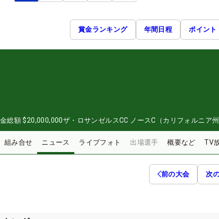
賞金ランキング
年間日程
ポイント
金総額
$20,000,000
ザ・ロサンゼルスCC ノースC（カリフォルニア
組み合せ
ニュース
ライブフォト
出場選手
概要など
TV
前の大会
次