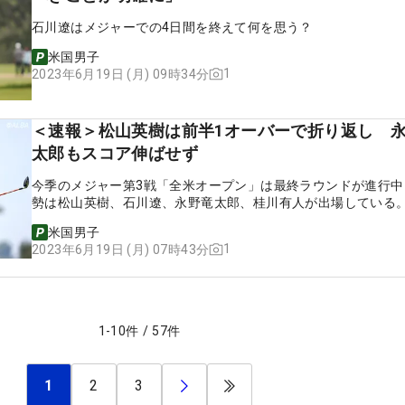
石川遼はメジャーでの4日間を終えて何を思う？
米国男子
1
2023年6月19日 (月) 09時34分
＜速報＞松山英樹は前半1オーバーで折り返し 
太郎もスコア伸ばせず
今季のメジャー第3戦「全米オープン」は最終ラウンドが進行中
勢は松山英樹、石川遼、永野竜太郎、桂川有人が出場している
米国男子
1
2023年6月19日 (月) 07時43分
1
-
10
件
/
57
件
1
2
3