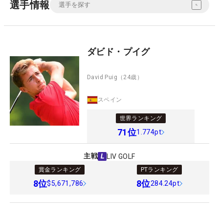
選手情報
ダビド・プイグ
David Puig
（24歳）
スペイン
世界ランキング
71
位
1.774pt
主戦
LIV GOLF
賞金ランキング
PTランキング
8
位
8
位
$5,671,786
284.24pt