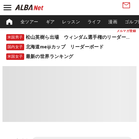
全ツアー
ギア
レッスン
ライフ
漫画
ゴルフ
メルマガ登録
松山英樹ら出場 ウィンダム選手権のリーダーボード
米国男子
北海道meijiカップ リーダーボード
国内女子
最新の世界ランキング
米国女子