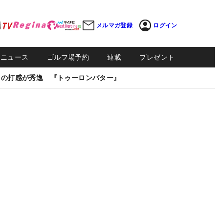
メルマガ登録
ログイン
Sニュース
ゴルフ場予約
連載
プレゼント
しの打感が秀逸 『トゥーロンパター』