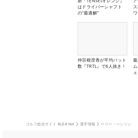
新『TENSEIオレンジ』
ア
はドライバーシャフト
ス
の“最適解”
ワ
仲宗根澄香が平均パット
最
数『TRTL』で6人抜き！
ム
ェ
ゴルフ総合サイト ALBA Net
選手情報
ベリー・ヘンソン