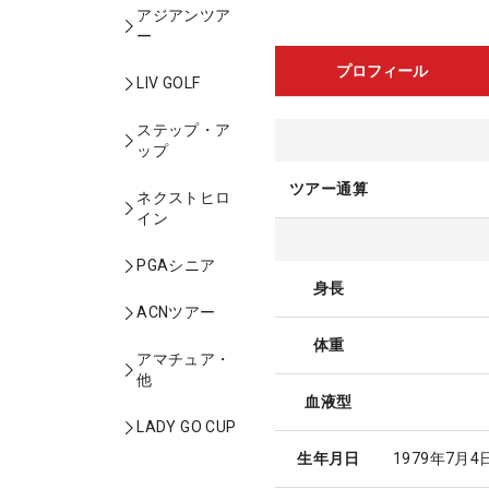
アジアンツア
ー
プロフィール
LIV GOLF
ステップ・ア
ップ
ツアー通算
ネクストヒロ
イン
PGAシニア
身長
ACNツアー
体重
アマチュア・
他
血液型
LADY GO CUP
生年月日
1979年7月4