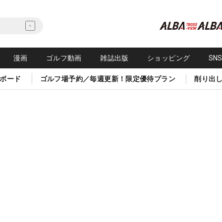
漫画
ゴルフ動画
雑誌出版
ショッピング
SN
ボード
ゴルフ場予約／毎週更新！限定優待プラン
削り出