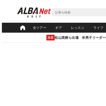
全ツアー
ギア
レッスン
ライフ
松山英樹ら出場 米男子リーダー
注目