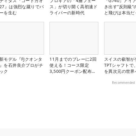
ディダス『コードカオ
プロギアの「4層フェー
『G740』アイ
27』は強烈な蹴りでパ
ス」が切り開く高初速ド
き出す“反則級”
ーを生む
ライバーの新時代
と飛びは本当だ
新モデル『FJクオンタ
11月までのプレーに2回
スイスの叡智が
』を石井良介プロがチ
使える！コース限定
TPTシャフトで
ック
3,500円クーポン配布
を異次元の世界
中！
Recommended 