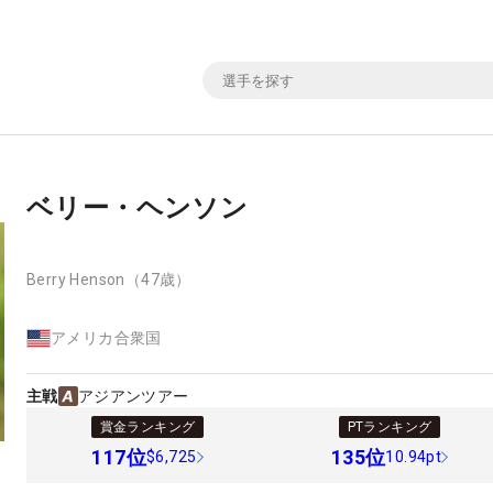
ベリー・ヘンソン
Berry Henson
（47歳）
アメリカ合衆国
主戦
アジアンツアー
賞金ランキング
PTランキング
117
位
135
位
$6,725
10.94pt