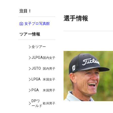
注目！
選手情報
女子プロ写真館
ツアー情報
全ツアー
JLPGA
国内女子
JGTO
国内男子
LPGA
米国女子
PGA
米国男子
DPワ
欧州男子
ールド