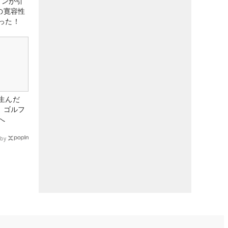
アンが引
の寛容性
った！
生んだ
、ゴルフ
へ
by