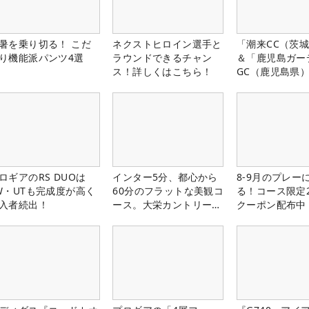
暑を乗り切る！ こだ
ネクストヒロイン選手と
「潮来CC（茨
り機能派パンツ4選
ラウンドできるチャン
＆「鹿児島ガー
ス！詳しくはこちら！
GC（鹿児島県
料プレー券が当
ロギアのRS DUOは
インター5分、都心から
8-9月のプレー
W・UTも完成度が高く
60分のフラットな美観コ
る！コース限定2
入者続出！
ース。大栄カントリー俱
クーポン配布中
楽部（千葉県）