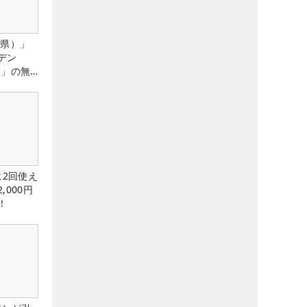
城県）」
デン
）」の無
たる！！
に2回使え
,000円
！