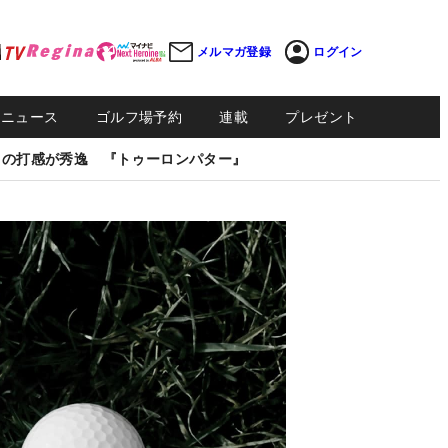
メルマガ登録
ログイン
Sニュース
ゴルフ場予約
連載
プレゼント
しの打感が秀逸 『トゥーロンパター』