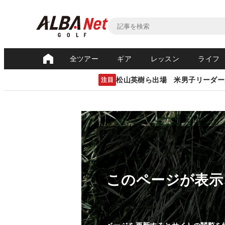
全ツアー
ギア
レッスン
ライフ
松山英樹ら出場 米男子リーダー
注目
このページが表示