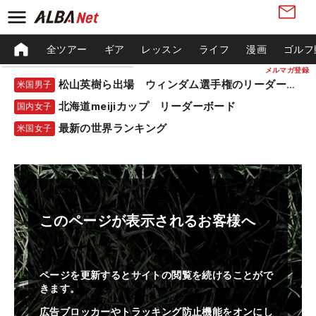
全ツアー
ギア
レッスン
ライフ
漫画
ゴルフ
メルマガ登録
松山英樹ら出場 ウィンダム選手権のリーダーボード
米国男子
北海道meijiカップ リーダーボード
国内女子
最新の世界ランキング
米国女子
このページが表示されるお客様へ
ページを更新するとサイトの閲覧を続けることがで
きます。
広告ブロッカーやトラッキング防止機能をオンにし