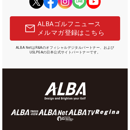
ALBAゴルフニュース
メルマガ登録はこちら
ALBA NetはR&Aのオフィシャルデジタルパートナー、および
USLPGAの日本公式サイトパートナーです。