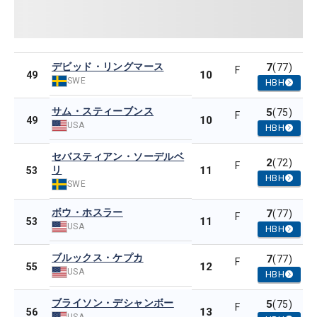
デビッド・リングマース
7
(77)
F
10
49
SWE
HBH
サム・スティーブンス
5
(75)
F
10
49
USA
HBH
セバスティアン・ソーデルベ
2
(72)
F
リ
11
53
HBH
SWE
ボウ・ホスラー
7
(77)
F
11
53
USA
HBH
ブルックス・ケプカ
7
(77)
F
12
55
USA
HBH
ブライソン・デシャンボー
5
(75)
F
13
56
USA