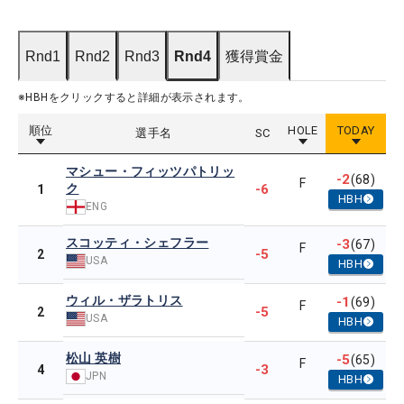
Rnd1
Rnd2
Rnd3
Rnd4
獲得賞金
※HBHをクリックすると詳細が表示されます。
順位
HOLE
TODAY
選手名
SC
マシュー・フィッツパトリッ
-2
(68)
F
ク
-6
1
HBH
ENG
スコッティ・シェフラー
-3
(67)
F
-5
2
USA
HBH
ウィル・ザラトリス
-1
(69)
F
-5
2
USA
HBH
松山 英樹
-5
(65)
F
-3
4
JPN
HBH