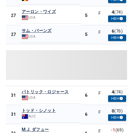
アーロン・ワイズ
4
(74)
F
5
27
USA
HBH
サム・バーンズ
6
(76)
F
5
27
USA
HBH
パトリック・ロジャース
4
(74)
F
6
31
USA
HBH
トッド・シノット
0
(70)
F
6
31
AUS
HBH
M.J. ダフュー
-1
(69)
F