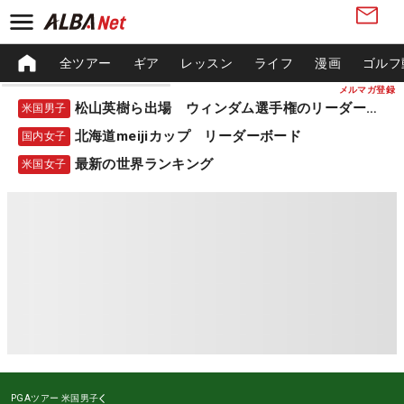
全ツアー
ギア
レッスン
ライフ
漫画
ゴルフ
メルマガ登録
松山英樹ら出場 ウィンダム選手権のリーダーボード
米国男子
北海道meijiカップ リーダーボード
国内女子
最新の世界ランキング
米国女子
PGAツアー
米国男子