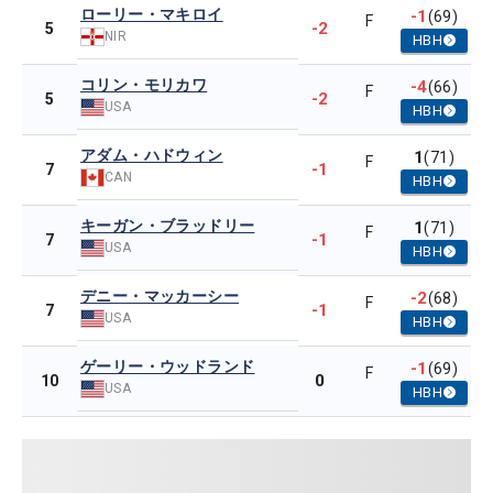
ローリー・マキロイ
-1
(69)
F
-2
5
NIR
HBH
コリン・モリカワ
-4
(66)
F
-2
5
USA
HBH
アダム・ハドウィン
1
(71)
F
-1
7
CAN
HBH
キーガン・ブラッドリー
1
(71)
F
-1
7
USA
HBH
デニー・マッカーシー
-2
(68)
F
-1
7
USA
HBH
ゲーリー・ウッドランド
-1
(69)
F
0
10
USA
HBH