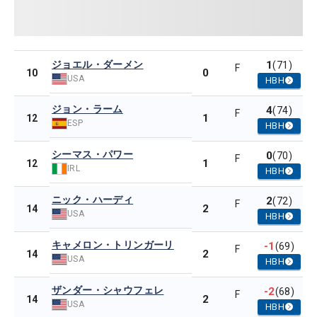
ジョエル・ダーメン
1
(71)
F
0
10
USA
HBH
ジョン・ラーム
4
(74)
F
1
12
ESP
HBH
シーマス・パワー
0
(70)
F
1
12
IRL
HBH
ニック・ハーディ
2
(72)
F
2
14
USA
HBH
キャメロン・トリンガーリ
-1
(69)
F
2
14
USA
HBH
ザンダー・シャウフェレ
-2
(68)
F
2
14
USA
HBH