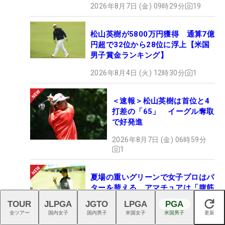
2026年8月7日 (金) 09時29分
19
松山英樹が5800万円獲得 通算7億
円超で32位から28位に浮上【米国
男子賞金ランキング】
2026年8月4日 (火) 12時30分
1
＜速報＞松山英樹は首位と4
打差の「65」 イーグル奪取
で好発進
2026年8月7日 (金) 06時59分
1
夏場の重いグリーンで女子プロはパ
ターを替える アマチュアは「腹筋
に力を入れてください」【大西翔太
TOUR
JLPGA
JGTO
LPGA
PGA
閉じる
のHOTSHOT】
全ツアー
国内女子
国内男子
米国女子
米国男子
更新