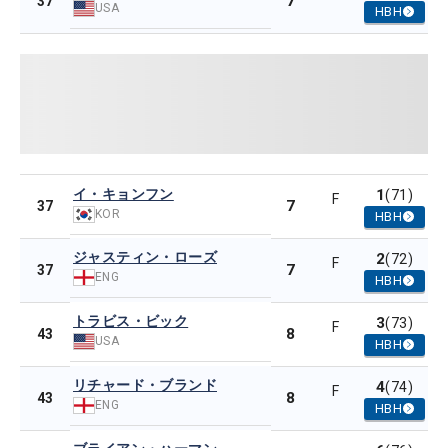
7
37
USA
HBH
イ・キョンフン
1
(71)
F
7
37
KOR
HBH
ジャスティン・ローズ
2
(72)
F
7
37
ENG
HBH
トラビス・ビック
3
(73)
F
8
43
USA
HBH
リチャード・ブランド
4
(74)
F
8
43
ENG
HBH