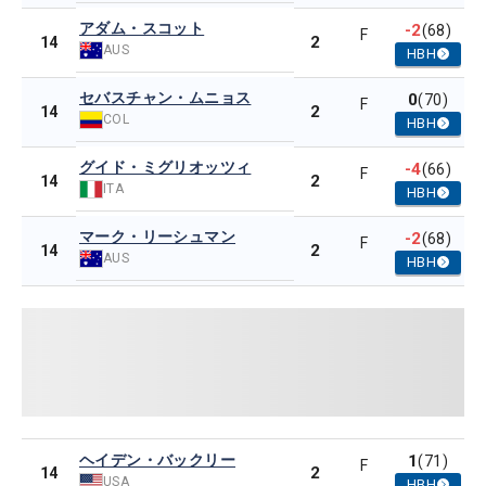
アダム・スコット
-2
(68)
F
2
14
AUS
HBH
セバスチャン・ムニョス
0
(70)
F
2
14
COL
HBH
グイド・ミグリオッツィ
-4
(66)
F
2
14
ITA
HBH
マーク・リーシュマン
-2
(68)
F
2
14
AUS
HBH
ヘイデン・バックリー
1
(71)
F
2
14
USA
HBH