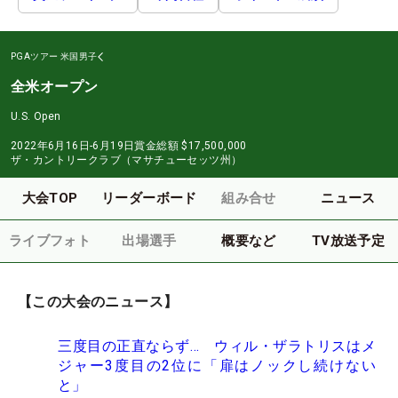
PGAツアー
米国男子
全米オープン
U.S. Open
2022年6月16日-6月19日
賞金総額
$17,500,000
ザ・カントリークラブ（マサチューセッツ州）
大会TOP
リーダーボード
組み合せ
ニュース
ライブフォト
出場選手
概要など
TV放送予定
【この大会のニュース】
三度目の正直ならず… ウィル・ザラトリスはメ
ジャー3度目の2位に「扉はノックし続けない
と」