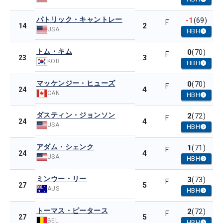
パトリック・キャントレー
-1
(69)
F
2
14
USA
HBH
トム・キム
0
(70)
F
3
23
KOR
HBH
マッケンジー・ヒューズ
0
(70)
F
4
24
CAN
HBH
ダスティン・ジョンソン
2
(72)
F
4
24
USA
HBH
アダム・シェンク
1
(71)
F
4
24
USA
HBH
ミンウー・リー
3
(73)
F
5
27
AUS
HBH
トーマス・ピータース
2
(72)
F
5
27
BEL
HBH