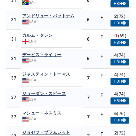
6
31
SAF
HBH
アンドリュー・パットナム
2
(72)
F
6
31
USA
HBH
カルム・タレン
-1
(69)
F
6
31
ENG
HBH
デービス・ライリー
4
(74)
F
6
31
USA
HBH
ジャスティン・トーマス
4
(74)
F
7
37
USA
HBH
ジョーダン・スピース
4
(74)
F
7
37
USA
HBH
マシュー・ネスミス
6
(76)
F
7
37
USA
HBH
ジョセフ・ブラムレット
2
(72)
F