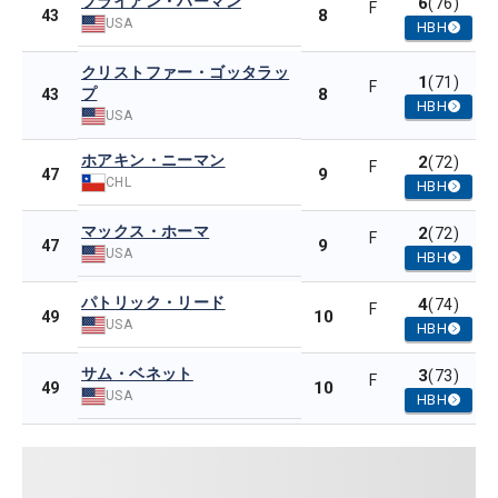
ブライアン・ハーマン
6
(76)
F
8
43
USA
HBH
クリストファー・ゴッタラッ
1
(71)
F
プ
8
43
HBH
USA
ホアキン・ニーマン
2
(72)
F
9
47
CHL
HBH
マックス・ホーマ
2
(72)
F
9
47
USA
HBH
パトリック・リード
4
(74)
F
10
49
USA
HBH
サム・ベネット
3
(73)
F
10
49
USA
HBH