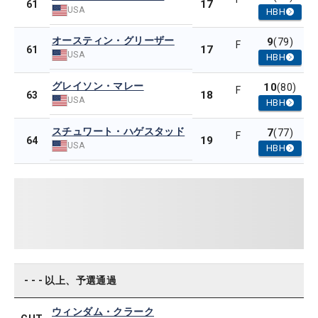
17
61
USA
HBH
オースティン・グリーザー
9
(79)
F
17
61
USA
HBH
グレイソン・マレー
10
(80)
F
18
63
USA
HBH
スチュワート・ハゲスタッド
7
(77)
F
19
64
USA
HBH
- - - 以上、予選通過
ウィンダム・クラーク