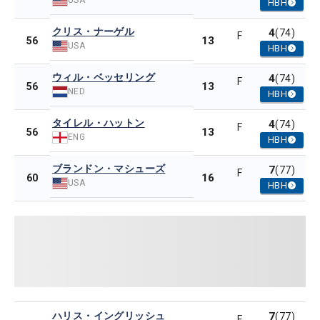
HBH
クリス・ナーゲル
4
(74)
F
13
56
USA
HBH
ウィル・ベッセリング
4
(74)
F
13
56
NED
HBH
タイレル・ハットン
4
(74)
F
13
56
ENG
HBH
ブランドン・マシューズ
7
(77)
F
16
60
USA
HBH
ハリス・イングリッシュ
7
(77)
F