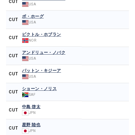
CUT
USA
ボ・ホーグ
CUT
USA
ビクトル・ホブラン
CUT
NOR
アンドリュー・ノバク
CUT
USA
パットン・キジーア
CUT
USA
ショーン・ノリス
CUT
SAF
中島 啓太
CUT
JPN
星野 陸也
CUT
JPN