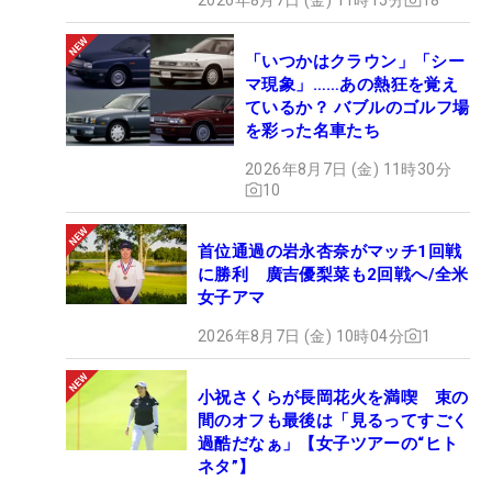
「いつかはクラウン」「シー
マ現象」……あの熱狂を覚え
ているか？ バブルのゴルフ場
を彩った名車たち
2026年8月7日 (金) 11時30分
10
首位通過の岩永杏奈がマッチ1回戦
に勝利 廣吉優梨菜も2回戦へ/全米
女子アマ
2026年8月7日 (金) 10時04分
1
小祝さくらが長岡花火を満喫 束の
間のオフも最後は「見るってすごく
過酷だなぁ」【女子ツアーの“ヒト
ネタ”】