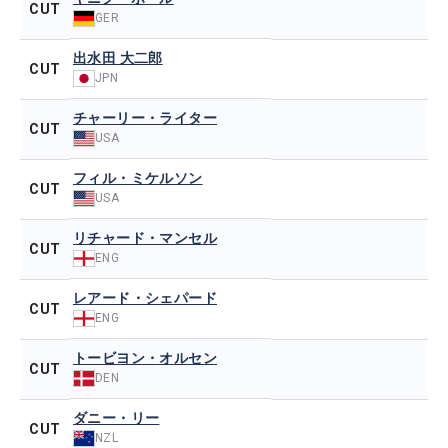
CUT
GER
出水田 大二郎
CUT
JPN
チャーリー・ライター
CUT
USA
フィル・ミケルソン
CUT
USA
リチャード・マンセル
CUT
ENG
レアード・シェパード
CUT
ENG
トービヨン・オルセン
CUT
DEN
ダニー・リー
CUT
NZL