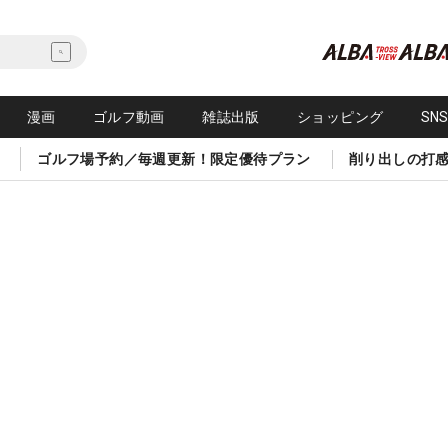
漫画
ゴルフ動画
雑誌出版
ショッピング
SN
ゴルフ場予約／毎週更新！限定優待プラン
削り出しの打