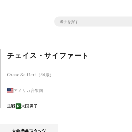
チェイス・サイファート
Chase Seiffert
（34歳）
アメリカ合衆国
主戦
米国男子
大会成績/スタッツ