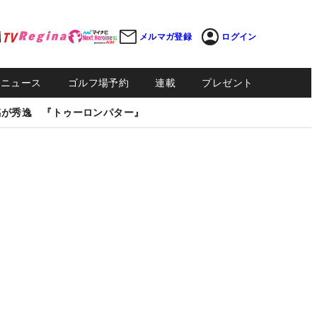
メルマガ登録
ログイン
Sニュース
ゴルフ場予約
連載
プレゼント
感が秀逸 『トゥーロンパター』