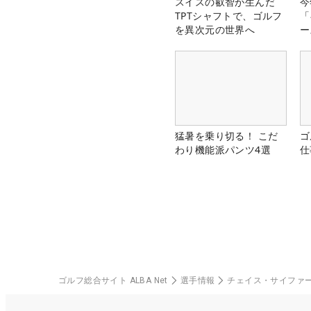
スイスの叡智が生んだ
今
TPTシャフトで、ゴルフ
「
を異次元の世界へ
ー
猛暑を乗り切る！ こだ
ゴ
わり機能派パンツ4選
仕
ゴルフ総合サイト ALBA Net
選手情報
チェイス・サイファ