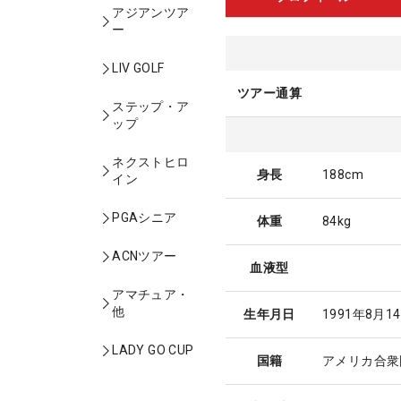
アジアンツア
ー
LIV GOLF
ツアー通算
ステップ・ア
ップ
ネクストヒロ
身長
188cm
イン
PGAシニア
体重
84kg
ACNツアー
血液型
アマチュア・
他
生年月日
1991年8月1
LADY GO CUP
国籍
アメリカ合衆