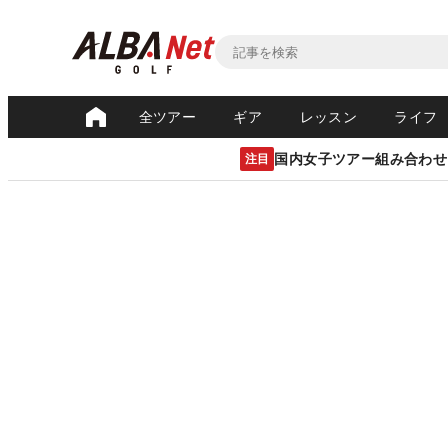
全ツアー
ギア
レッスン
ライフ
国内女子ツアー組み合わせ
注目