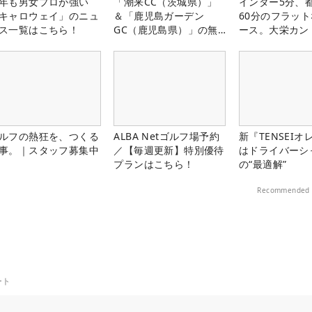
年も男女プロが強い
「潮来CC（茨城県）」
インター5分、
キャロウェイ」のニュ
＆「鹿児島ガーデン
60分のフラッ
ス一覧はこちら！
GC（鹿児島県）」の無
ース。大栄カン
料プレー券が当たる！！
楽部（千葉県）
ルフの熱狂を、つくる
ALBA Netゴルフ場予約
新『TENSEIオ
事。｜スタッフ募集中
／【毎週更新】特別優待
はドライバーシ
プランはこちら！
の“最適解”
Recommended 
ート