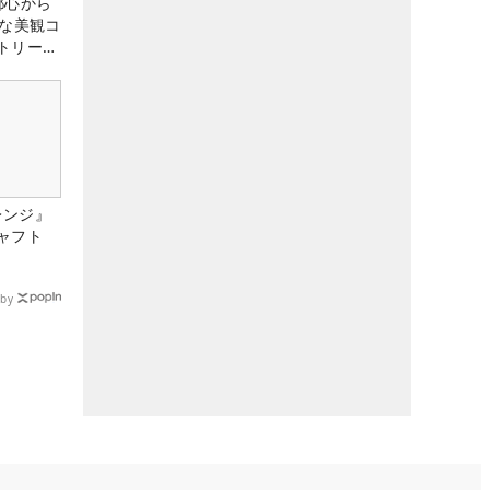
都心から
トな美観コ
トリー俱
レンジ』
ャフト
by