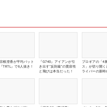
宗根澄香が平均パット
『G740』アイアンが引
プロギアの「4
『TRTL』で6人抜き！
き出す“反則級”の寛容性
ス」が切り開く
と飛びは本当だった！
ライバーの新時