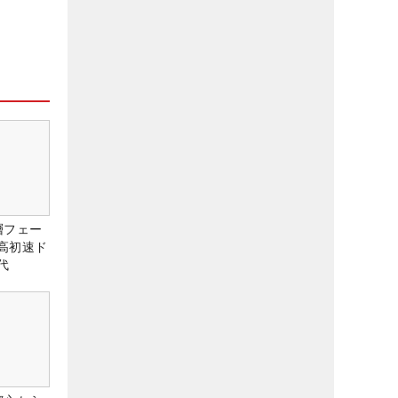
層フェー
高初速ド
代