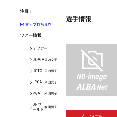
注目！
選手情報
女子プロ写真館
ツアー情報
全ツアー
JLPGA
国内女子
JGTO
国内男子
LPGA
米国女子
PGA
米国男子
DPワ
欧州男子
ールド
プロフィール