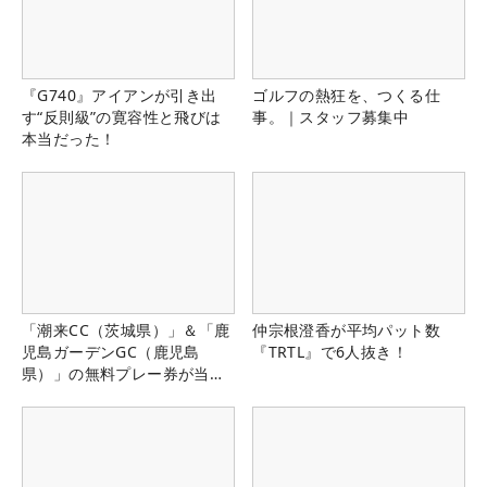
『G740』アイアンが引き出
ゴルフの熱狂を、つくる仕
す“反則級”の寛容性と飛びは
事。｜スタッフ募集中
本当だった！
「潮来CC（茨城県）」＆「鹿
仲宗根澄香が平均パット数
児島ガーデンGC（鹿児島
『TRTL』で6人抜き！
県）」の無料プレー券が当た
る！！