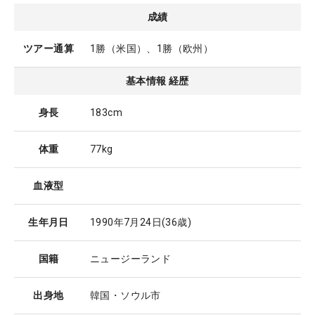
成績
ツアー通算
1勝（米国）、1勝（欧州）
基本情報 経歴
身長
183cm
体重
77kg
血液型
生年月日
1990年7月24日
(36歳)
国籍
ニュージーランド
出身地
韓国・ソウル市