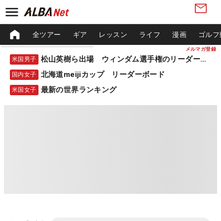
全ツアー
ギア
レッスン
ライフ
漫画
ゴルフ
メルマガ登録
松山英樹ら出場 ウィンダム選手権のリーダーボード
米国男子
北海道meijiカップ リーダーボード
国内女子
最新の世界ランキング
米国女子