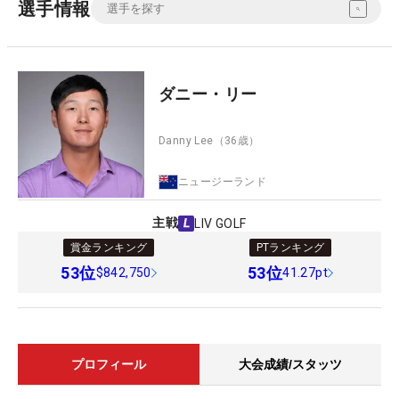
選手情報
ダニー・リー
Danny Lee
（36歳）
ニュージーランド
主戦
LIV GOLF
賞金ランキング
PTランキング
53
位
53
位
$842,750
41.27pt
プロフィール
大会成績/スタッツ