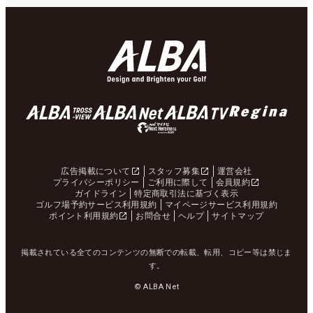
広告掲載について
スタッフ募集
運営会社
プライバシーポリシー
ご利用に際して
会員規約
ガイドライン
特定商取引法に基づく表示
ゴルフ場予約サービス利用規約
マイページサービス利用規約
ポイント利用規約
お問合せ
ヘルプ
サイトマップ
掲載されている全てのコンテンツの無断での転載、転用、コピー等は禁じま
す。
© ALBA Net