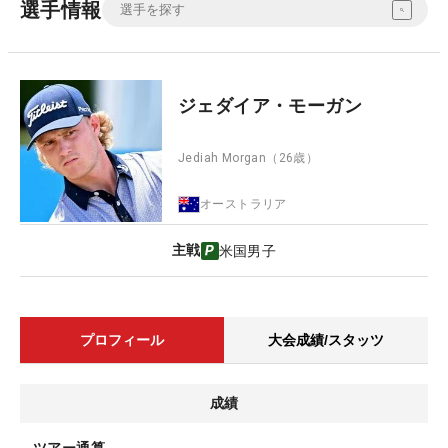
選手情報
ジェダイア・モーガン
Jediah Morgan
（26歳）
オーストラリア
主戦
米国男子
プロフィール
大会成績/スタッツ
成績