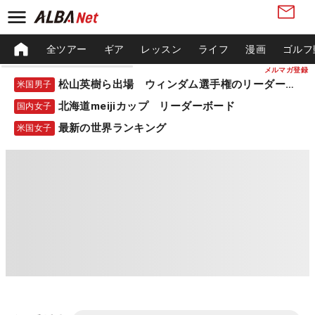
全ツアー
ギア
レッスン
ライフ
漫画
ゴルフ
メルマガ登録
松山英樹ら出場 ウィンダム選手権のリーダーボード
米国男子
北海道meijiカップ リーダーボード
国内女子
最新の世界ランキング
米国女子