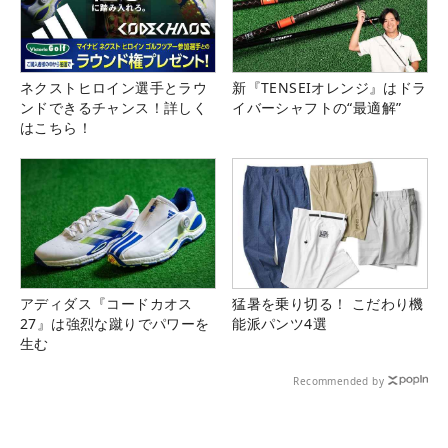
ネクストヒロイン選手とラウ
新『TENSEIオレンジ』はドラ
ンドできるチャンス！詳しく
イバーシャフトの“最適解”
はこちら！
アディダス『コードカオス
猛暑を乗り切る！ こだわり機
27』は強烈な蹴りでパワーを
能派パンツ4選
生む
Recommended by