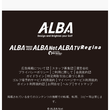
広告掲載について
スタッフ募集
運営会社
プライバシーポリシー
ご利用に際して
会員規約
ガイドライン
特定商取引法に基づく表示
ゴルフ場予約サービス利用規約
マイページサービス利用規約
ポイント利用規約
お問合せ
ヘルプ
サイトマップ
掲載されている全てのコンテンツの無断での転載、転用、コピー等は禁じま
す。
© ALBA Net