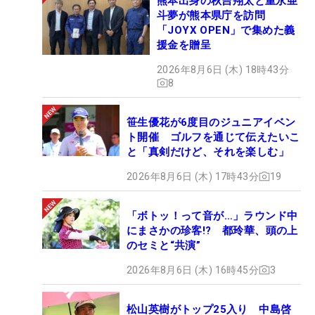
熊本出身の秋吉翔太と重永亜
斗夢が熊本県庁を訪問
「JOYX OPEN」で集めた義
援金を贈呈
2026年8月6日 (木) 18時43分
8
笹生優花が6度目のジュニアイベン
ト開催 ゴルフを通じて伝えたいこ
と「真剣だけど、それを楽しむ」
2026年8月6日 (木) 17時43分
19
「ボトッ！って音が…」ラウンド中
にまさかの珍客!? 都玲華、頭の上
のセミと“共演”
2026年8月6日 (木) 16時45分
3
松山英樹がトップ25入り 中島啓