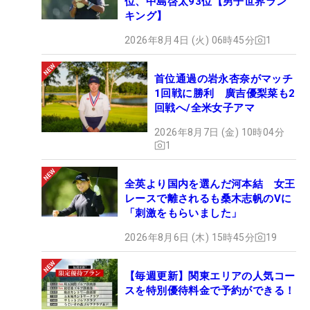
位、中島啓太93位【男子世界ラン
キング】
2026年8月4日 (火) 06時45分
1
首位通過の岩永杏奈がマッチ
1回戦に勝利 廣吉優梨菜も2
回戦へ/全米女子アマ
2026年8月7日 (金) 10時04分
1
全英より国内を選んだ河本結 女王
レースで離されるも桑木志帆のVに
「刺激をもらいました」
2026年8月6日 (木) 15時45分
19
【毎週更新】関東エリアの人気コー
スを特別優待料金で予約ができる！