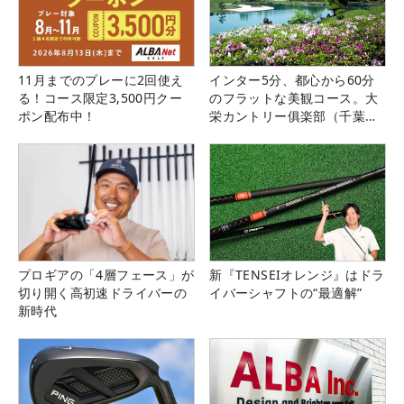
11月までのプレーに2回使え
インター5分、都心から60分
る！コース限定3,500円クー
のフラットな美観コース。大
ポン配布中！
栄カントリー俱楽部（千葉
県）
プロギアの「4層フェース」が
新『TENSEIオレンジ』はドラ
切り開く高初速ドライバーの
イバーシャフトの“最適解”
新時代