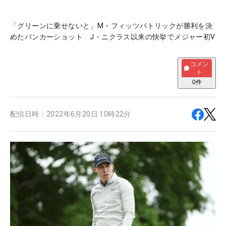
「グリーンに乗せないと」M・フィッツパトリックが勝利を決
めたバンカーショット J・ニクラス以来の快挙でメジャー初V
コメン
ト
0
件
配信日時：
2022年6月20日 10時22分