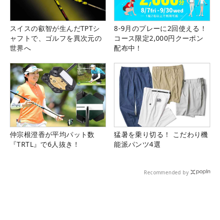
スイスの叡智が生んだTPTシ
8-9月のプレーに2回使える！
ャフトで、ゴルフを異次元の
コース限定2,000円クーポン
世界へ
配布中！
仲宗根澄香が平均パット数
猛暑を乗り切る！ こだわり機
『TRTL』で6人抜き！
能派パンツ4選
Recommended by