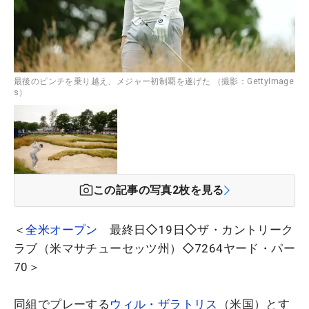
最後のピンチを乗り越え、メジャー初制覇を遂げた （撮影：GettyImage
s）
この記事の写真
2
枚を見る
＜
全米オープン
最終日◇19日◇ザ・カントリーク
ラブ（米マサチューセッツ州）◇7264ヤード・パー
70＞
同組でプレーする
ウィル・ザラトリス
（米国）とす