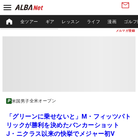
全ツアー
ギア
レッスン
ライフ
漫画
ゴルフ
メルマガ登録
全米オープン
米国男子
「グリーンに乗せないと」M・フィッツパト
リックが勝利を決めたバンカーショット
J・ニクラス以来の快挙でメジャー初V