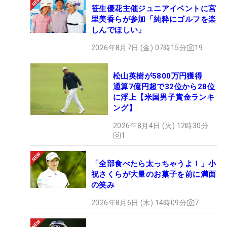
笹生優花主催ジュニアイベントに宮
里美香らが参加「純粋にゴルフを楽
しんでほしい」
2026年8月7日 (金) 07時15分
19
松山英樹が5800万円獲得
通算7億円超で32位から28位
に浮上【米国男子賞金ランキ
ング】
2026年8月4日 (火) 12時30分
1
「全部食べたら太っちゃうよ！」小
祝さくらが大量のお菓子を前に満面
の笑み
2026年8月6日 (木) 14時09分
7