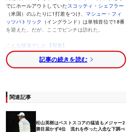
でにホールアウトしていた
スコッティ・シェフラー
（米国）のふたりに1打差をつけ、
マシュー・フィ
ッツパトリック
（イングランド）は単独首位で18番
を迎えた。だが、ここでピンチは訪れた。
こんな状況でした【写真】
記事の続きを読む
ティショットを左に曲げて、ドーナツ型のフェアウ
ェイバンカーにつかまった。浮島に阻まれ、ピン方
向は狙えないという状況。一方のウィルはフェアウ
ェイからの128ヤードのアプローチを残していた。
関連記事
「グリーンに乗せなければならないと思った。グリ
ーンに乗せられれば、ここでパーを獲れれば、ウィ
ルにプレッシャーを与えることができる」。そのよ
松山英樹はベストスコアの猛追もメジャー2
うな気持ちで打った2打目は、フェードの軌道を描
勝目届かず4位 流れを作った入念な下調べ