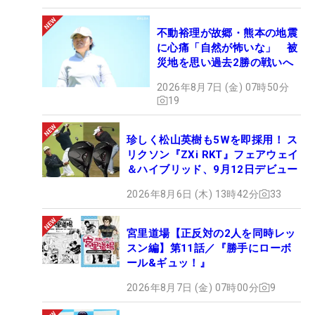
不動裕理が故郷・熊本の地震
に心痛「自然が怖いな」 被
災地を思い過去2勝の戦いへ
2026年8月7日 (金) 07時50分
19
珍しく松山英樹も5Wを即採用！ ス
リクソン『ZXi RKT』フェアウェイ
＆ハイブリッド、9月12日デビュー
2026年8月6日 (木) 13時42分
33
宮里道場【正反対の2人を同時レッ
スン編】第11話／『勝手にローボ
ール&ギュッ！』
2026年8月7日 (金) 07時00分
9