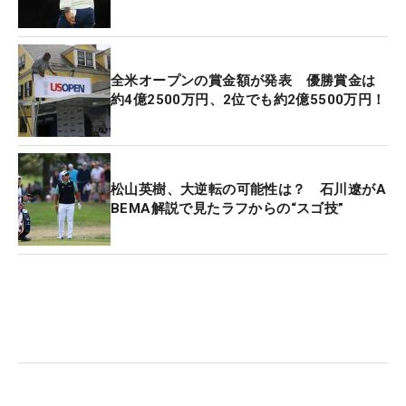
き、その言葉通り、グリーンを捉えた。
こん身の一打だった。「正直に言うと、今年苦労し
ていることのひとつに“フェアウェイバンカー”があ
全米オープンの賞金額が発表 優勝賞金は
約4億2500万円、2位でも約2億5500万円！
ったんだ。あの状況はピン方向に打てなくて、左を
狙うしかなかった。もしピンに真っすぐ打てていた
ら、グリーンをオーバーしていたかもしれない。す
ごかったよ」。ピン左奥の5.5メートルにオン。ウィ
松山英樹、大逆転の可能性は？ 石川遼がA
ルも「
全米オープン
の歴史に残る」と称賛の言葉を
BEMA解説で見たラフからの“スゴ技”
贈るしかないほどの、完璧なショットだった。そし
てウィルの2打目はマシューのやや内側、カップま
で4メートルについたが、続くバーディパットは左
を抜けた。