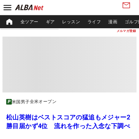
全ツアー
ギア
レッスン
ライフ
漫画
ゴルフ
メルマガ登録
全米オープン
米国男子
松山英樹はベストスコアの猛追もメジャー2
勝目届かず4位 流れを作った入念な下調べ