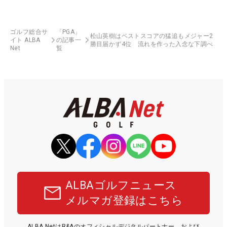
ゴルフ総合サ
「PGA」
松山英樹はベストスコアの猛追もメジャー2
イト ALBA
の記事一
勝目届かず4位 流れを作った入念な下調べ
Net
覧
ALBAゴルフニュース
メルマガ登録はこちら
ALBA NetはR&Aのオフィシャルデジタルパートナー、および