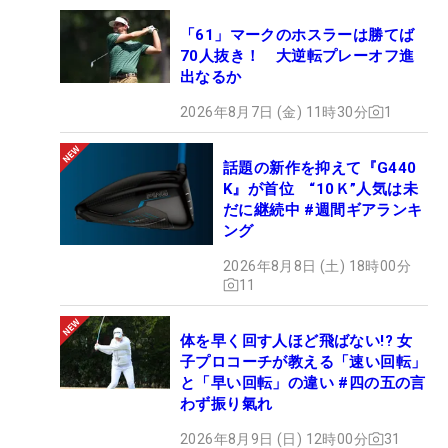
「61」マークのホスラーは勝てば
70人抜き！ 大逆転プレーオフ進
出なるか
2026年8月7日 (金) 11時30分
1
話題の新作を抑えて『G440
K』が首位 “10Ｋ”人気は未
だに継続中 #週間ギアランキ
ング
2026年8月8日 (土) 18時00分
11
体を早く回す人ほど飛ばない!? 女
子プロコーチが教える「速い回転」
と「早い回転」の違い #四の五の言
わず振り氣れ
2026年8月9日 (日) 12時00分
31