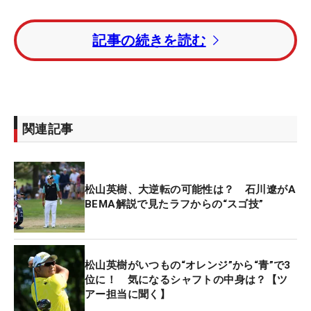
【特別動画】「10年間で一番いいアプローチ」松山
記事の続きを読む
英樹が選ぶベストショットトップ5
アウトから出た松山は6番パー3でティショットを50
センチにつけて“30ホールぶりの”バーディを奪う
と、さらに次の7番でもバーディ。トータルイーブ
関連記事
ンとして折り返すと、後半はさらに勢いが加速。12
番では8メートル、13番では12メートルを沈めてこ
の日2度目の連続バーディ。16番でも6メートルを沈
松山英樹、大逆転の可能性は？ 石川遼がA
めるなど同組の
ダスティン・ジョンソン
（米国）も
BEMA解説で見たラフからの“スゴ技”
思わず笑顔を浮かべるプレーで、ボギーフリーで駆
け抜けた。
松山英樹がいつもの“オレンジ”から“青”で3
「きのうバーディを獲れていなかったので、きょう
位に！ 気になるシャフトの中身は？【ツ
はバーディを獲ることができてうれしかった」と松
アー担当に聞く】
山。ことごとく入れたパッティングは「昨日からす