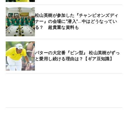
ごくイメージは良くなっていた。ああいうのがあれ
ばこういうスコアになるんだなあと思いました。す
松山英樹が参加した『チャンピオンズディ
ごく大きかった」。スコアはもちろん、ガッツポー
ナー』の会場に“潜入”…中はどうなってい
る？ 超貴重な資料も
ズや笑顔も見えるなど、いい雰囲気を作るのにも大
いに奏功した。
そんなラウンドを作るのに欠かせなかったのが、2
パターの大定番『ピン型』 松山英樹がずっ
と愛用し続ける理由は？【ギア豆知識】
番パー3でのチップインだった。ティショットをラ
フに入れると、2打目のアプローチをミスしてボー
ルはまだカラー。カップまでは約3.6メートルとピン
チを招くもチップインでパーをセーブした。ここに
はある伏線があった。