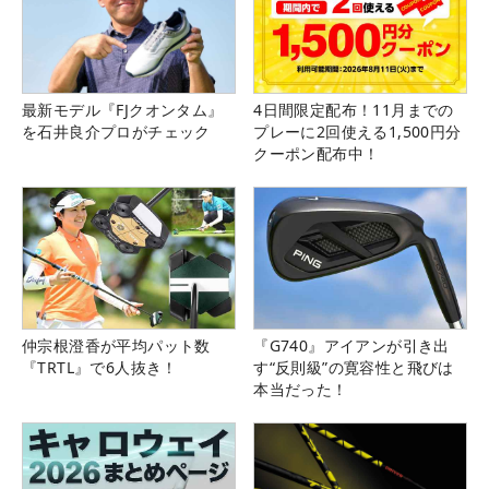
最新モデル『FJクオンタム』
4日間限定配布！11月までの
を石井良介プロがチェック
プレーに2回使える1,500円分
クーポン配布中！
仲宗根澄香が平均パット数
『G740』アイアンが引き出
『TRTL』で6人抜き！
す“反則級”の寛容性と飛びは
本当だった！