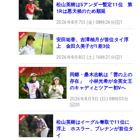
松山英樹は5アンダー暫定11位 第
1Rは悪天候のため順延
2026年8月7日 (金) 08時26分
1
安田祐香、吉澤柚月が首位タイ浮
上 金田久美子が1差3位
2026年8月8日 (土) 16時21分
1
同郷・桑木志帆は「雲の上の
存在」 小林光希が全英女王
のキャディとツアー初Vへ
2026年8月9日 (日) 08時03分
20
松山英樹はイーグル奪取で11位に
浮上 ホスラー、ブレナンが首位タ
イ