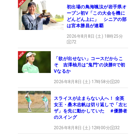
初出場の鳥海颯汰が岩手県オ
ープン初V「この大会を機に
どんどん上に」 シニアの部
は宮本勝昌が連覇
2026年8月8日 (土) 18時25分
72
「欲が出せない」コースだからこ
そ 吉澤柚月は“鬼門”の決勝Rで初
Vなるか
2026年8月8日 (土) 17時58分
20
スライスが止まらない人へ！ 全英
女王・桑木志帆は切り返しで「左ヒ
ザ」を先に動かしていた #優勝者
のスイング
2026年8月8日 (土) 12時00分
32