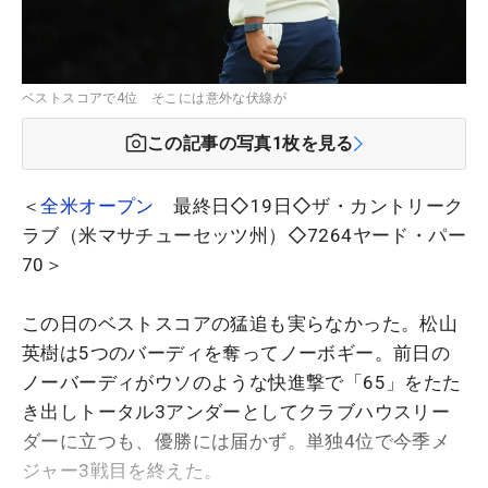
ベストスコアで4位 そこには意外な伏線が
この記事の写真
1
枚を見る
＜
全米オープン
最終日◇19日◇ザ・カントリーク
ラブ（米マサチューセッツ州）◇7264ヤード・パー
70＞
この日のベストスコアの猛追も実らなかった。松山
英樹は5つのバーディを奪ってノーボギー。前日の
ノーバーディがウソのような快進撃で「65」をたた
き出しトータル3アンダーとしてクラブハウスリー
ダーに立つも、優勝には届かず。単独4位で今季メ
ジャー3戦目を終えた。