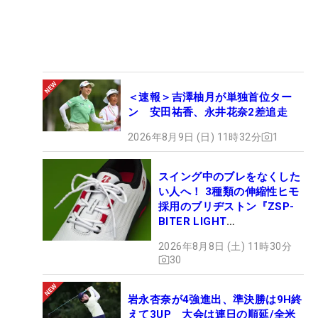
＜速報＞吉澤柚月が単独首位ター
ン 安田祐香、永井花奈2差追走
2026年8月9日 (日) 11時32分
1
スイング中のブレをなくした
い人へ！ 3種類の伸縮性ヒモ
採用のブリヂストン『ZSP-
BITER LIGHT
MAGICLACE』、8月8日デビ
2026年8月8日 (土) 11時30分
ュー
30
岩永杏奈が4強進出、準決勝は9H終
えて3UP 大会は連日の順延/全米