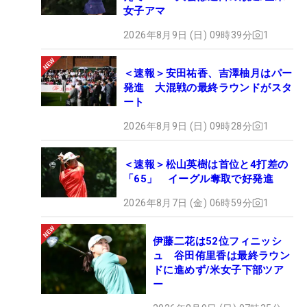
女子アマ
2026年8月9日 (日) 09時39分
1
＜速報＞安田祐香、吉澤柚月はパー
発進 大混戦の最終ラウンドがスタ
ート
2026年8月9日 (日) 09時28分
1
＜速報＞松山英樹は首位と4打差の
「65」 イーグル奪取で好発進
2026年8月7日 (金) 06時59分
1
伊藤二花は52位フィニッシ
ュ 谷田侑里香は最終ラウン
ドに進めず/米女子下部ツア
ー