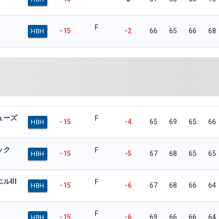
F
-15
-2
66
65
66
68
HBH
ューズ
F
-15
-4
65
69
65
66
HBH
ック
F
-15
-5
67
68
65
65
HBH
III
F
-15
-6
67
68
66
64
HBH
F
-15
-6
69
66
66
64
HBH