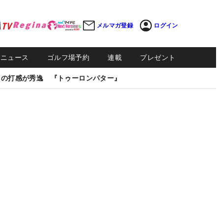
メルマガ登録
ログイン
Sニュース
ゴルフ場予約
連載
プレゼント
しの打感が秀逸 『トゥーロンパター』