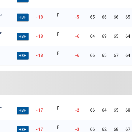
ル
F
-18
-5
65
66
66
65
HBH
ア
F
-18
-6
64
69
65
64
HBH
F
-18
-6
66
65
67
64
HBH
ー
F
-17
-2
66
64
65
68
HBH
F
-17
-3
66
62
68
67
HBH