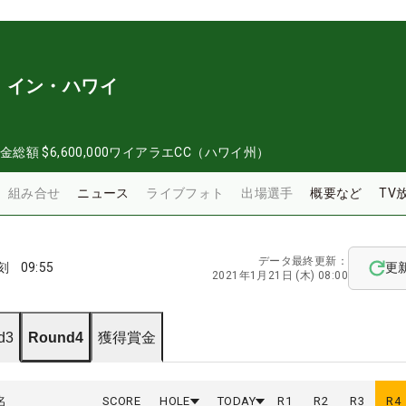
・イン・ハワイ
金総額
$6,600,000
ワイアラエCC（ハワイ州）
組み合せ
ニュース
ライブフォト
出場選手
概要など
TV
データ最終更新：
刻
09:55
更
2021年1月21日 (木) 08:00
d3
Round4
獲得賞金
名
SCORE
HOLE
TODAY
R
1
R
2
R
3
R
4