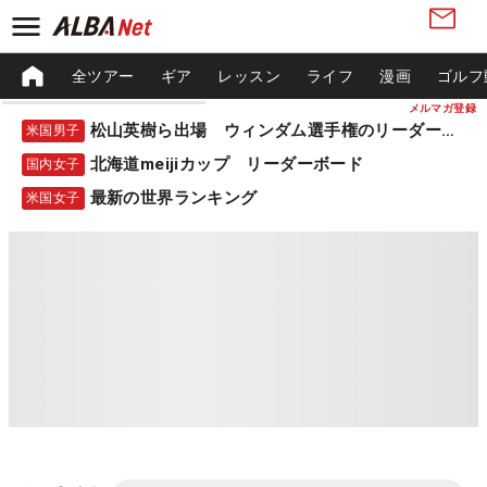
全ツアー
ギア
レッスン
ライフ
漫画
ゴルフ
メルマガ登録
松山英樹ら出場 ウィンダム選手権のリーダーボード
米国男子
北海道meijiカップ リーダーボード
国内女子
最新の世界ランキング
米国女子