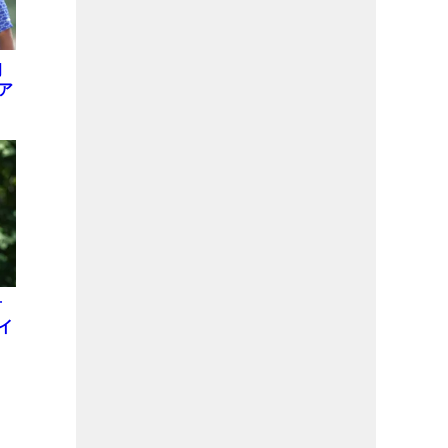
初
ア
ト
首
イ