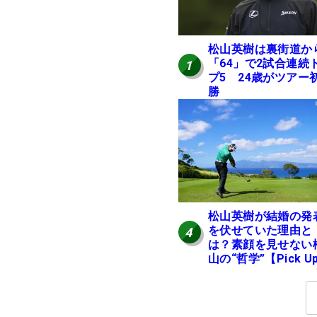
松山英樹は裏街道か
「64」で2試合連続
1
プ5 24歳がツアー
勝
松山英樹が結婚の発
を伏せていた理由と
4
は？素顔を見せない
山の“哲学”【Pick U
国男子ツアー十大ニ
ース】