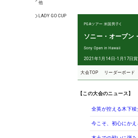
他
LADY GO CUP
PGAツアー
米国男子
ソニー・オープン
Sony Open in Hawaii
2021年1月14日-1月17日
賞
大会TOP
リーダーボード
【この大会のニュース】
全英が控える木下稜
今こそ、初心にかえ
本土での戦いに弾み