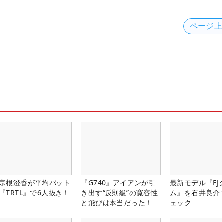
ページ
宗根澄香が平均パット
『G740』アイアンが引
最新モデル『FJ
『TRTL』で6人抜き！
き出す“反則級”の寛容性
ム』を石井良介
と飛びは本当だった！
ェック