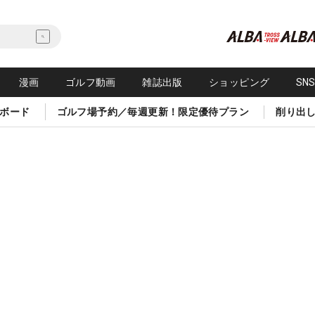
漫画
ゴルフ動画
雑誌出版
ショッピング
SN
ボード
ゴルフ場予約／毎週更新！限定優待プラン
削り出