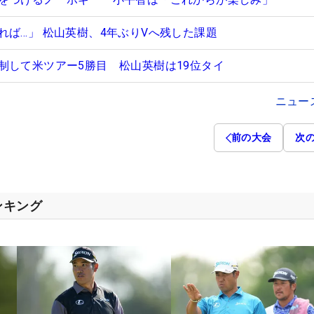
れば…」 松山英樹、4年ぶりVへ残した課題
制して米ツアー5勝目 松山英樹は19位タイ
ニュー
前の大会
次
ンキング