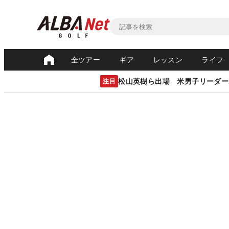
全ツアー
ギア
レッスン
ライフ
松山英樹ら出場 米男子リーダー
注目