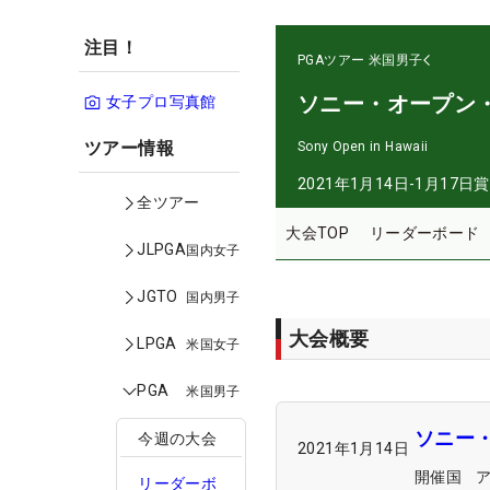
注目！
PGAツアー
米国男子
ソニー・オープン
女子プロ写真館
ツアー情報
Sony Open in Hawaii
2021年1月14日-1月17日
賞
全ツアー
大会TOP
リーダーボード
JLPGA
国内女子
JGTO
国内男子
大会概要
LPGA
米国女子
PGA
米国男子
ソニー
今週の大会
2021年1月14日
開催国
リーダーボ