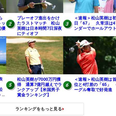
ら
プレーオフ進出をかけ
＜速報＞松山英樹は
トッ
たラストマッチ 松山
日「67」 久常涼は4
2
3
初優
英樹は日本時間7日深夜
ンダーでホールアウ
にティオフ
表
松山英樹が7000万円獲
＜速報＞松山英樹は
得 通算7億円越えでラ
位と4打差の「65」 
5
6
松
ンクアップ【米国男子
ーグル奪取で好発進
p 米
賞金ランキング】
ュ
ランキングをもっと見る