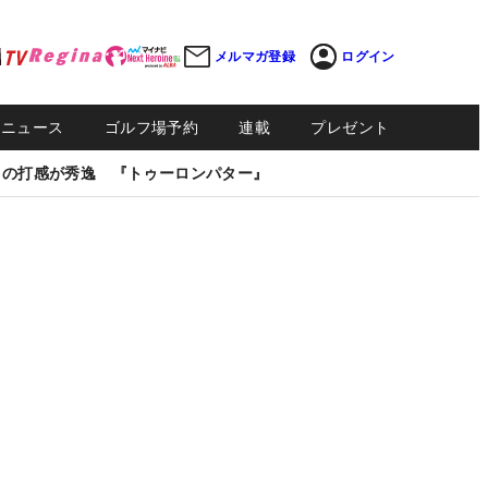
メルマガ登録
ログイン
Sニュース
ゴルフ場予約
連載
プレゼント
しの打感が秀逸 『トゥーロンパター』