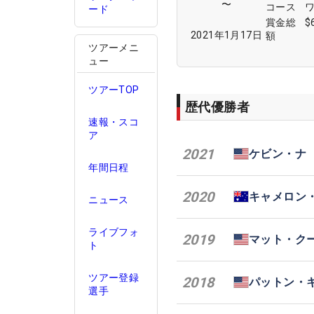
〜
コース
ード
賞金総
$
2021年1月17日
額
ツアーメニ
ュー
ツアーTOP
歴代優勝者
速報・スコ
ア
2021
ケビン・ナ
年間日程
2020
キャメロン
ニュース
ライブフォ
2019
マット・ク
ト
ツアー登録
2018
パットン・
選手