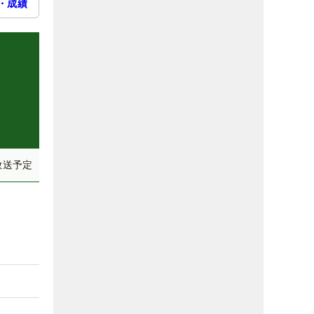
・成績
放送予定