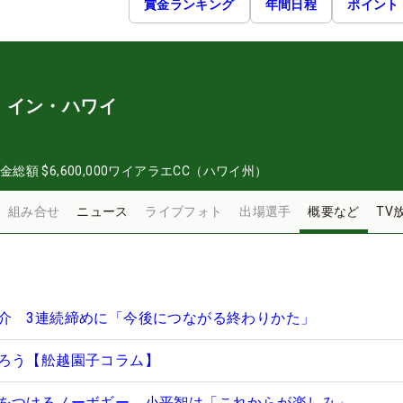
賞金ランキング
年間日程
ポイント
・イン・ハワイ
金総額
$6,600,000
ワイアラエCC（ハワイ州）
組み合せ
ニュース
ライブフォト
出場選手
概要など
TV
介 3連続締めに「今後につながる終わりかた」
ろう【舩越園子コラム】
をつけるノーボギー 小平智は「これからが楽しみ」