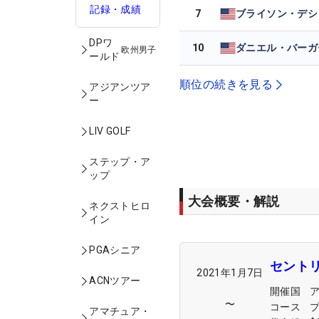
記録・成績
7
DPワ
10
ダニエル・バーガ
欧州男子
ールド
順位の続きを見る
アジアンツア
ー
LIV GOLF
ステップ・ア
ップ
大会概要・解説
ネクストヒロ
イン
PGAシニア
セント
2021年1月7日
ACNツアー
開催国
〜
コース
プ
アマチュア・