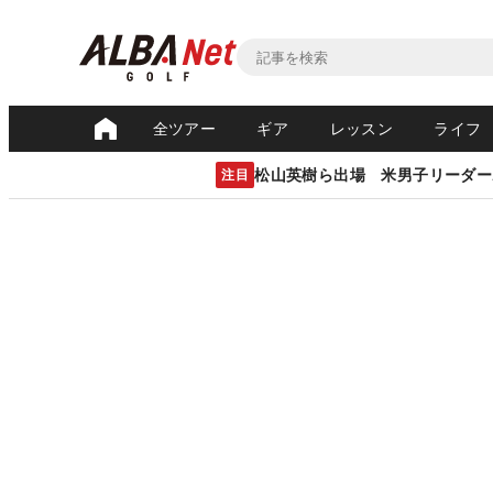
全ツアー
ギア
レッスン
ライフ
松山英樹ら出場 米男子リーダー
注目