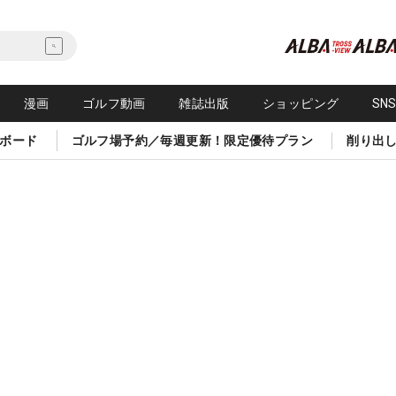
漫画
ゴルフ動画
雑誌出版
ショッピング
SN
ボード
ゴルフ場予約／毎週更新！限定優待プラン
削り出