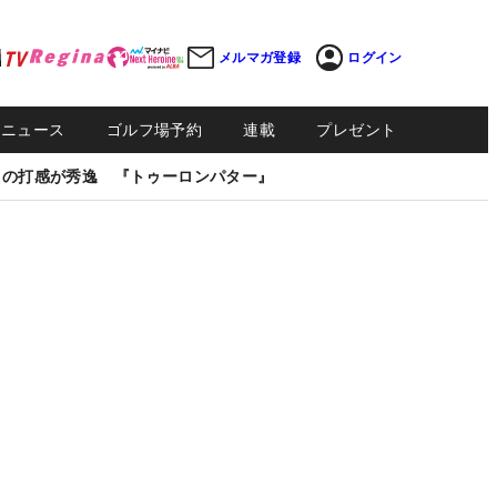
メルマガ登録
ログイン
Sニュース
ゴルフ場予約
連載
プレゼント
しの打感が秀逸 『トゥーロンパター』