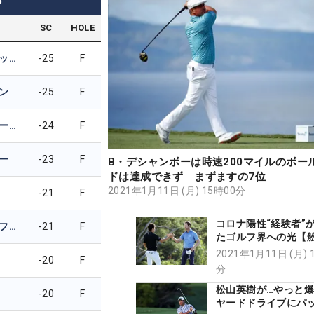
4
SC
HOLE
ハリス・イングリッシュ
-25
F
ン
-25
F
ジャスティン・トーマス
-24
F
ー
-23
F
B・デシャンボーは時速200マイルのボー
ドは達成できず まずますの7位
2021年1月11日 (月) 15時00分
-21
F
コロナ陽性“経験者”
ザンダー・シャウフェレ
-21
F
たゴルフ界への光【
コラム】
2021年1月11日 (月) 
-20
F
分
松山英樹が…やっと爆
-20
F
ヤードドライブにパ