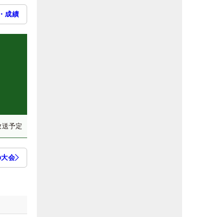
・成績
放送予定
の大会