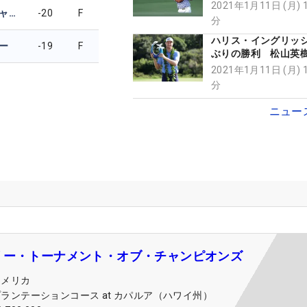
も「スコアは普通」
2021年1月11日 (月) 
ブライソン・デシャンボー
-20
F
分
ハリス・イングリッシ
ー
-19
F
ぶりの勝利 松山英
「68」も最下位脱出
2021年1月11日 (月) 
分
ニュー
リー・トーナメント・オブ・チャンピオンズ
アメリカ
ランテーションコース at カパルア（ハワイ州）