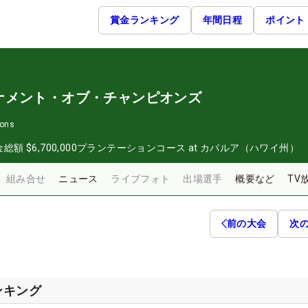
賞金ランキング
年間日程
ポイント
ナメント・オブ・チャンピオンズ
ions
金総額
$6,700,000
プランテーションコース at カパルア（ハワイ州）
組み合せ
ニュース
ライブフォト
出場選手
概要など
TV
前の大会
次
ンキング