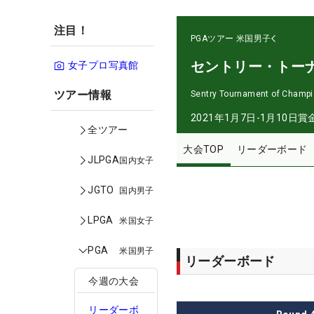
注目！
PGAツアー
米国男子
セントリー・トー
女子プロ写真館
ツアー情報
Sentry Tournament of Champ
2021年1月7日-1月10日
賞
全ツアー
大会TOP
リーダーボード
JLPGA
国内女子
JGTO
国内男子
LPGA
米国女子
PGA
米国男子
リーダーボード
今週の大会
リーダーボ