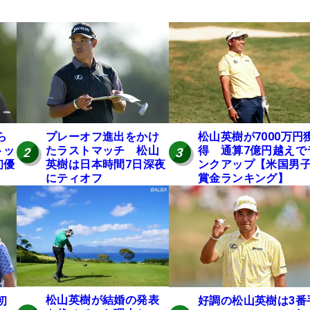
ら
プレーオフ進出をかけ
松山英樹が7000万円
トッ
たラストマッチ 松山
得 通算7億円越えで
2
3
初優
英樹は日本時間7日深夜
ンクアップ【米国男
にティオフ
賞金ランキング】
松山英樹が結婚の発表
初
好調の松山英樹は3番