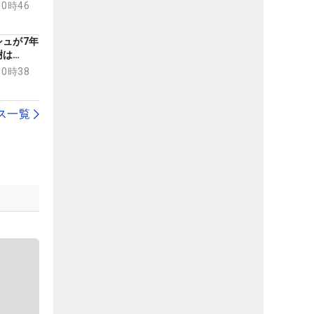
10時46
ュが7年
樹は
ならず
10時38
ス一覧