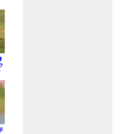
獲
ラ
子
手