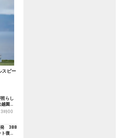
ルスピー
が照らし
舩越園子
13時00
発 388
ット復調