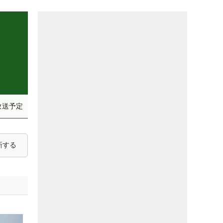
放送予定
新する