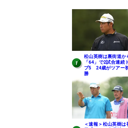
松山英樹は裏街道か
「64」で2試合連続
1
プ5 24歳がツアー
勝
＜速報＞松山英樹は