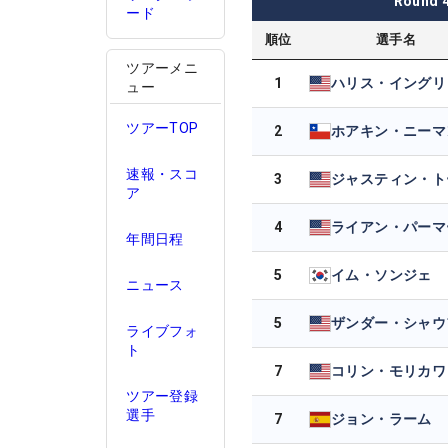
Round
ード
順位
選手名
ツアーメニ
1
ュー
ツアーTOP
2
ホアキン・ニーマ
速報・スコ
3
ア
4
ライアン・パーマ
年間日程
5
イム・ソンジェ
ニュース
5
ライブフォ
ト
7
コリン・モリカワ
ツアー登録
選手
7
ジョン・ラーム