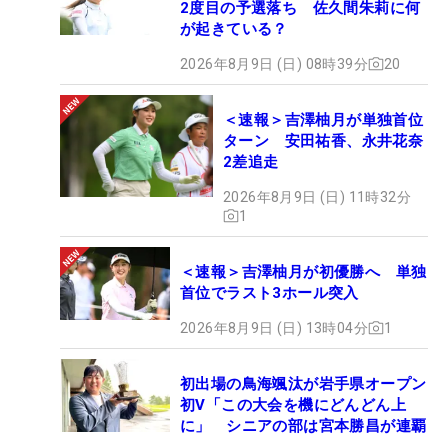
2度目の予選落ち 佐久間朱莉に何
が起きている？
2026年8月9日 (日) 08時39分
20
＜速報＞吉澤柚月が単独首位
ターン 安田祐香、永井花奈
2差追走
2026年8月9日 (日) 11時32分
1
＜速報＞吉澤柚月が初優勝へ 単独
首位でラスト3ホール突入
2026年8月9日 (日) 13時04分
1
初出場の鳥海颯汰が岩手県オープン
初V「この大会を機にどんどん上
に」 シニアの部は宮本勝昌が連覇