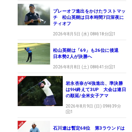
プレーオフ進出をかけたラストマッ
チ 松山英樹は日本時間7日深夜に
ティオフ
2026年8月5日 (水) 08時18分
1
松山英樹は「69」も26位に後退
日本勢2人が決勝へ
2026年8月8日 (土) 08時41分
1
岩永杏奈が4強進出、準決勝
は9H終えて3UP 大会は連日
の順延/全米女子アマ
2026年8月9日 (日) 09時39分
1
石川遼は暫定68位 第3ラウンドは