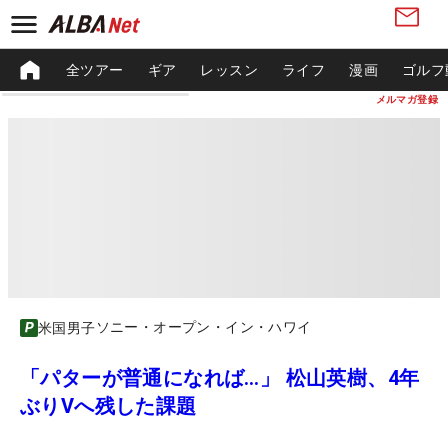
全ツアー
ギア
レッスン
ライフ
漫画
ゴルフ
メルマガ登録
ソニー・オープン・イン・ハワイ
米国男子
「パターが普通になれば…」 松山英樹、4年
ぶりVへ残した課題