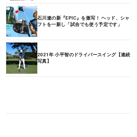
し、ドライバーは良くなってる。グリーンヒットも
今まで出たなかで一番だと思うし、そこは進歩して
石川遼の新『EPIC』を激写！ ヘッド、シャ
いる」と、感触はやはり悪くない。
フトを一新し「試合でも使う予定です」
ただ、優勝争いで優位に立ちたかった前日も苦しん
だパッティングについては、まだまだ不満が残る。
「このショットがあれば、パターが普通になれば優
2021年 小平智のドライバースイング【連続
写真】
勝は見えてくるところまできた。ショットがキープ
できれば、パッティングに集中できると思う」。こ
の日も3〜4メートルがわずかに…という場面も目に
つき、「きょうは1番でいいパーパットが入ったの
で、いけるかなと自分に期待したんですけど、その
後まったく入らなかった。ちょっとしんどかったで
すね」とチャンスを生かしきれなかった印象は拭え
ない。