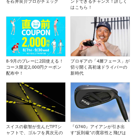
を石井良介プロがチェック
ンドできるチャンス！詳しく
はこちら！
8-9月のプレーに2回使える！
プロギアの「4層フェース」が
コース限定2,000円クーポン
切り開く高初速ドライバーの
配布中！
新時代
スイスの叡智が生んだTPTシ
『G740』アイアンが引き出
ャフトで、ゴルフを異次元の
す“反則級”の寛容性と飛びは