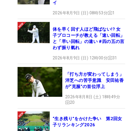
イ
2026年8月9日 (日) 08時53分
1
体を早く回す人ほど飛ばない!? 女
子プロコーチが教える「速い回転」
と「早い回転」の違い #四の五の言
わず振り氣れ
2026年8月9日 (日) 12時00分
31
「打ち方が変わってしまう」
洋芝への苦手意識 安田祐香
が“克服”の首位浮上
2026年8月8日 (土) 18時49分
20
“生き残り”をかけた争い 第2回女
子リランキング2026