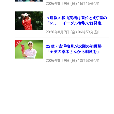
2026年8月9日 (日) 16時15分
1
＜速報＞松山英樹は首位と4打差の
「65」 イーグル奪取で好発進
2026年8月7日 (金) 06時59分
1
22歳・吉澤柚月が念願の初優勝
「全英の桑木さんから刺激を」
2026年8月9日 (日) 13時53分
1