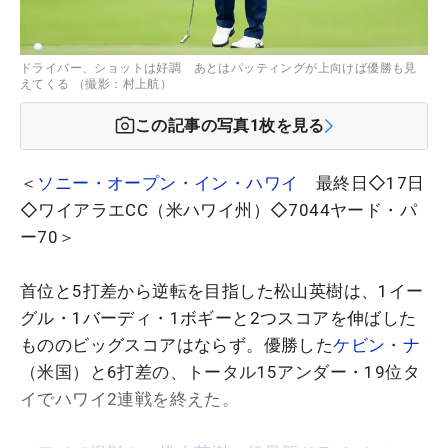
ドライバー、ショットは好調 あとはパッティングが上向けば優勝も見
えてくる （撮影：村上航）
この記事の写真
1
枚を見る
＜
ソニー・オープン・イン・ハワイ
最終日◇17日
◇ワイアラエCC（米ハワイ州）◇7044ヤード・パ
ー70＞
首位と5打差から逆転を目指した松山英樹は、1イー
グル・1バーディ・1ボギーと2つスコアを伸ばした
もののビッグスコアはならず。優勝した
ケビン・ナ
（米国）と6打差の、トータル15アンダー・19位タ
イでハワイ2連戦を終えた。