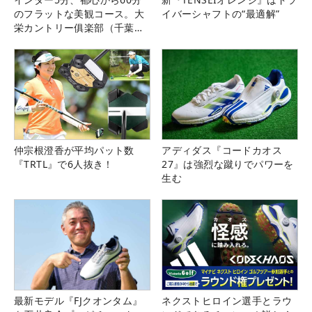
のフラットな美観コース。大
イバーシャフトの“最適解”
栄カントリー俱楽部（千葉
県）
仲宗根澄香が平均パット数
アディダス『コードカオス
『TRTL』で6人抜き！
27』は強烈な蹴りでパワーを
生む
最新モデル『FJクオンタム』
ネクストヒロイン選手とラウ