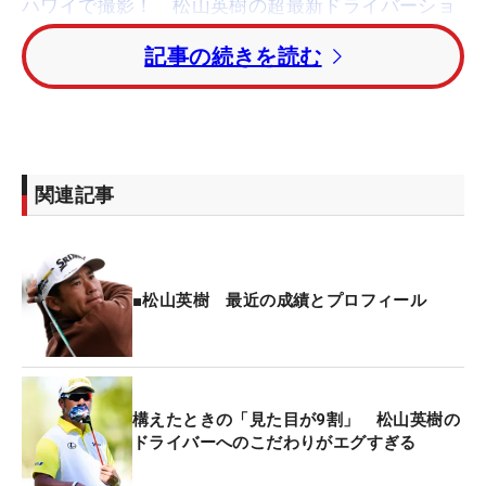
ハワイで撮影！ 松山英樹の超最新ドライバーショ
ット【連続写真】
記事の続きを読む
バーディを積み重ねたい状況だったが、序盤はパー
が並ぶ展開が続く。すると7番パー3で先にボギーが
来る、望まない流れになりかけてしまった。だが9
番パー5で、フェアウェイから残り143ヤードのセカ
関連記事
ンドショットを1.5メートルにつけてイーグルを奪
取。続く10番パー4もバーディとし、反撃ムードも
高まった。しかしその後は再びパーが続き、最後ま
でトップをとらえることはできなかった。
■松山英樹 最近の成績とプロフィール
それでもフェアウェイキープは14ホール中11ホー
ル、パーオンも18ホール中13ホールで、4日間平均
でみても83.33％とショットの状態は確実に上がっ
構えたときの「見た目が9割」 松山英樹の
ドライバーへのこだわりがエグすぎる
ている。これに関しては本人も、「ミスは（ティシ
ョットを左ラフに打ち込んだ）14番くらいだった