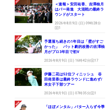
＜速報＞安田祐香、吉澤柚月
はパー発進 大混戦の最終ラ
ウンドがスタート
2026年8月9日 (日) 09時28分
1
予選落ち続きの1年目は「壁がすご
かった」 パット劇的改善の吉澤柚
月がプロ3年目で初V
2026年8月9日 (日) 16時42分
17
伊藤二花は52位フィニッシュ 谷
田侑里香は最終ラウンドに進めず/
米女子下部ツアー
2026年8月9日 (日) 07時35分
1
「ほぼメンタル」パター入らず今季