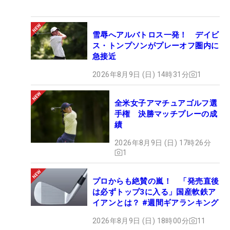
雪辱へアルバトロス一発！ デイビ
ス・トンプソンがプレーオフ圏内に
急接近
2026年8月9日 (日) 14時31分
1
全米女子アマチュアゴルフ選
手権 決勝マッチプレーの成
績
2026年8月9日 (日) 17時26分
1
プロからも絶賛の嵐！ 「発売直後
は必ずトップ3に入る」国産軟鉄ア
イアンとは？ #週間ギアランキング
2026年8月9日 (日) 18時00分
11