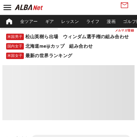
全ツアー
ギア
レッスン
ライフ
漫画
ゴルフ
メルマガ登録
松山英樹ら出場 ウィンダム選手権の組み合わせ
米国男子
北海道meijiカップ 組み合わせ
国内女子
最新の世界ランキング
米国女子