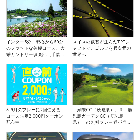
インター5分、都心から60分
スイスの叡智が生んだTPTシ
のフラットな美観コース。大
ャフトで、ゴルフを異次元の
栄カントリー俱楽部（千葉
世界へ
県）
8-9月のプレーに2回使える！
「潮来CC（茨城県）」＆「鹿
コース限定2,000円クーポン
児島ガーデンGC（鹿児島
配布中！
県）」の無料プレー券が当た
る！！