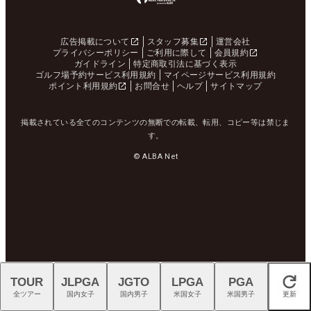
広告掲載について
スタッフ募集
運営会社
プライバシーポリシー
ご利用に際して
会員規約
ガイドライン
特定商取引法に基づく表示
ゴルフ場予約サービス利用規約
マイページサービス利用規約
ポイント利用規約
お問合せ
ヘルプ
サイトマップ
掲載されている全てのコンテンツの無断での転載、転用、コピー等は禁じま
す。
© ALBA Net
TOUR
JLPGA
JGTO
LPGA
PGA
閉じる
全ツアー
国内女子
国内男子
米国女子
米国男子
更新