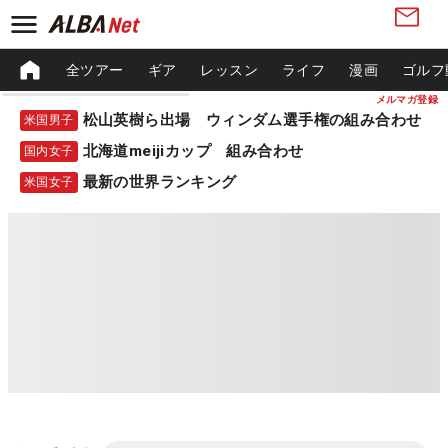
全ツアー
ギア
レッスン
ライフ
漫画
ゴルフ
メルマガ登録
松山英樹ら出場 ウィンダム選手権の組み合わせ
米国男子
北海道meijiカップ 組み合わせ
国内女子
最新の世界ランキング
米国女子