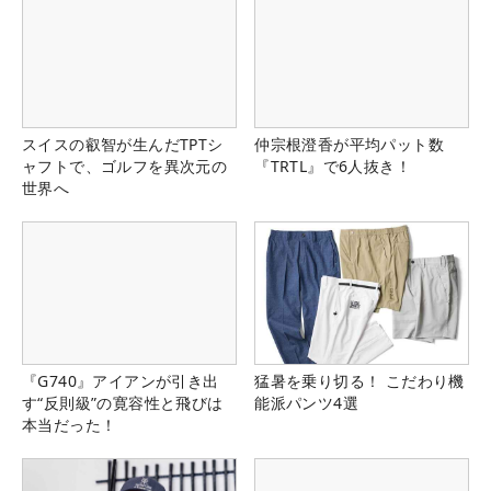
スイスの叡智が生んだTPTシ
仲宗根澄香が平均パット数
ャフトで、ゴルフを異次元の
『TRTL』で6人抜き！
世界へ
『G740』アイアンが引き出
猛暑を乗り切る！ こだわり機
す“反則級”の寛容性と飛びは
能派パンツ4選
本当だった！