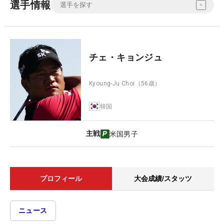
選手情報
チェ・キョンジュ
Kyoung-Ju Choi
（56歳）
韓国
主戦
米国男子
プロフィール
大会成績/スタッツ
ニュース