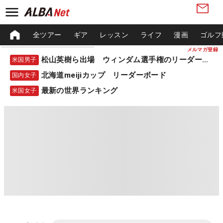
全ツアー
ギア
レッスン
ライフ
漫画
ゴルフ
メルマガ登録
松山英樹ら出場 ウィンダム選手権のリーダーボード
米国男子
北海道meijiカップ リーダーボード
国内女子
最新の世界ランキング
米国女子