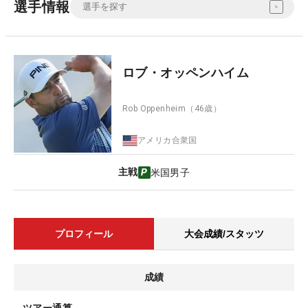
選手情報
ロブ・オッペンハイム
Rob Oppenheim
（46歳）
アメリカ合衆国
主戦
米国男子
プロフィール
大会成績/スタッツ
成績