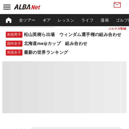
全ツアー
ギア
レッスン
ライフ
漫画
ゴルフ
メルマガ登録
松山英樹ら出場 ウィンダム選手権の組み合わせ
米国男子
北海道meijiカップ 組み合わせ
国内女子
最新の世界ランキング
米国女子