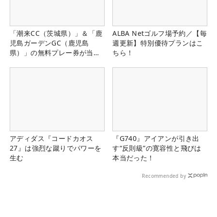
「潮来CC（茨城県）」＆「鹿
ALBA Netゴルフ場予約／【毎
児島ガーデンGC（鹿児島
週更新】特別優待プランはこ
県）」の無料プレー券が当た
ちら！
る！！
アディダス『コードカオス
『G740』アイアンが引き出
27』は強烈な蹴りでパワーを
す“反則級”の寛容性と飛びは
生む
本当だった！
Recommended by