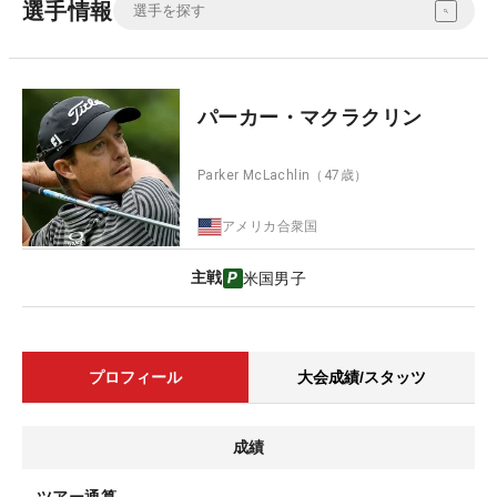
選手情報
パーカー・マクラクリン
Parker McLachlin
（47歳）
アメリカ合衆国
主戦
米国男子
プロフィール
大会成績/スタッツ
成績