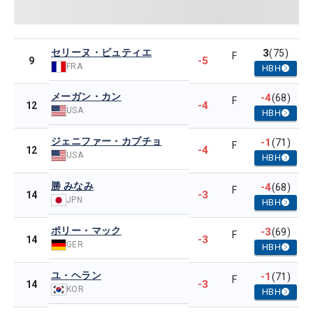
セリーヌ・ビュティエ
3
(75)
F
-5
9
FRA
HBH
メーガン・カン
-4
(68)
F
-4
12
USA
HBH
ジェニファー・カプチョ
-1
(71)
F
-4
12
USA
HBH
勝 みなみ
-4
(68)
F
-3
14
JPN
HBH
ポリー・マック
-3
(69)
F
-3
14
GER
HBH
ユ・ヘラン
-1
(71)
F
-3
14
KOR
HBH