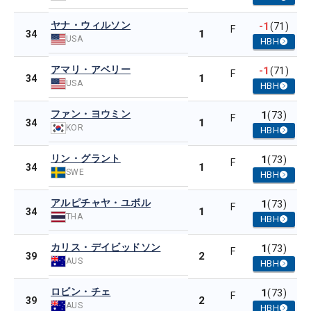
ヤナ・ウィルソン
-1
(71)
F
1
34
USA
HBH
アマリ・アベリー
-1
(71)
F
1
34
USA
HBH
ファン・ヨウミン
1
(73)
F
1
34
KOR
HBH
リン・グラント
1
(73)
F
1
34
SWE
HBH
アルピチャヤ・ユボル
1
(73)
F
1
34
THA
HBH
カリス・デイビッドソン
1
(73)
F
2
39
AUS
HBH
ロビン・チェ
1
(73)
F
2
39
AUS
HBH