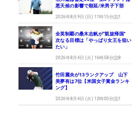
悪天候の影響で順延/米男子下部
2026年8月9日 (日) 11時15分
1
全英制覇の桑木志帆が“凱旋帰国”
次なる目標は「やっぱり女王を狙い
たい」
2026年8月4日 (火) 16時58分
8
竹田麗央が13ランクアップ 山下
美夢有は7位【米国女子賞金ランキ
ング】
2026年8月4日 (火) 12時00分
1