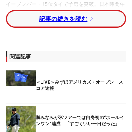
イーブンパー・15位タイで予選を突破。日本時間午
後8時20分に日本勢の先陣を切って10番パー4から
記事の続きを読む
ティオフ。パーで滑り出した。
勝と並んで日本勢最上位の西郷真央は、午後8時53
分に1番パー4からスタートする。
関連記事
トータル1オーバー・31位タイの山下美夢有は午後8
時31分。同じく1オーバーの原英莉花は午後9時15
分。3オーバーの馬場咲希は午後10時21分に、それ
＜LIVE＞みずほアメリカズ・オープン ス
ぞれ10番から上位進出を目指す。
コア速報
今大会の賞金総額は325万ドル（約5億800万円）。
優勝者には48万7500ドル（約7600万円）が贈られ
る。
勝みなみが米ツアーでは自身初の“ホールイ
ンワン”達成 「すごくいい一日だった」