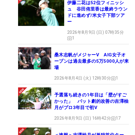
伊藤二花は52位フィニッシ
ュ 谷田侑里香は最終ラウン
ドに進めず/米女子下部ツア
ー
2026年8月9日 (日) 07時35分
1
桑木志帆がメジャーV AIG女子オ
ープンは過去最多の5万5000人が来
場
2026年8月4日 (火) 12時30分
1
予選落ち続きの1年目は「壁がすご
かった」 パット劇的改善の吉澤柚
月がプロ3年目で初V
2026年8月9日 (日) 16時42分
17