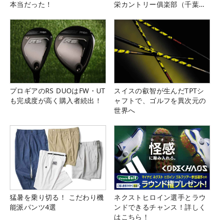
本当だった！
栄カントリー俱楽部（千葉
県）
プロギアのRS DUOはFW・UT
スイスの叡智が生んだTPTシ
も完成度が高く購入者続出！
ャフトで、ゴルフを異次元の
世界へ
猛暑を乗り切る！ こだわり機
ネクストヒロイン選手とラウ
能派パンツ4選
ンドできるチャンス！詳しく
はこちら！