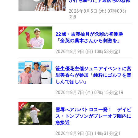
が打ち勝った予選落ちの恐怖
2026年8月5日 (水) 07時00分
8
22歳・吉澤柚月が念願の初優勝
「全英の桑木さんから刺激を」
2026年8月9日 (日) 13時53分
1
笹生優花主催ジュニアイベントに宮
里美香らが参加「純粋にゴルフを楽
しんでほしい」
2026年8月7日 (金) 07時15分
19
雪辱へアルバトロス一発！ デイビ
ス・トンプソンがプレーオフ圏内に
急接近
2026年8月9日 (日) 14時31分
1