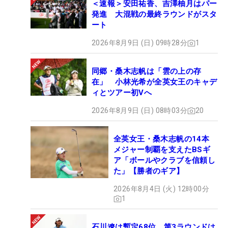
＜速報＞安田祐香、吉澤柚月はパー
発進 大混戦の最終ラウンドがスタ
ート
2026年8月9日 (日) 09時28分
1
同郷・桑木志帆は「雲の上の存
在」 小林光希が全英女王のキャデ
ィとツアー初Vへ
2026年8月9日 (日) 08時03分
20
全英女王・桑木志帆の14本
メジャー制覇を支えたBSギ
ア「ボールやクラブを信頼し
た」【勝者のギア】
2026年8月4日 (火) 12時00分
1
石川遼は暫定68位 第3ラウンドは