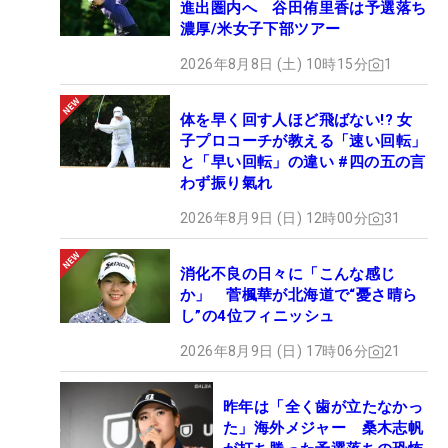
進出圏内へ 谷田侑里香は予選落ち
濃厚/米女子下部ツアー
2026年8月8日 (土) 10時15分
1
体を早く回す人ほど飛ばない!? 女
子プロコーチが教える「速い回転」
と「早い回転」の違い #四の五の言
わず振り氣れ
2026年8月9日 (日) 12時00分
31
消化不良の日々に「こんな感じ
か」 菅楓華が北海道で“憂さ晴ら
し”の4位フィニッシュ
2026年8月9日 (日) 17時06分
21
昨年は「全く歯が立たなかっ
た」海外メジャー 桑木志帆