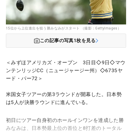
15位から上位進出を狙う勝みなみがスタート （撮影：GettyImages）
この記事の写真
1
枚を見る
＜みずほアメリカズ・オープン 3日目◇9日◇マウ
ンテンリッジCC（ニュージャージー州）◇6735ヤ
ード・パー72＞
米国女子ツアーの第3ラウンドが開幕した。日本勢
は5人が決勝ラウンドに進んでいる。
初日にツアー自身初のホールインワンを達成した勝
みなみは、日本勢最上位の首位と8打差のトータル