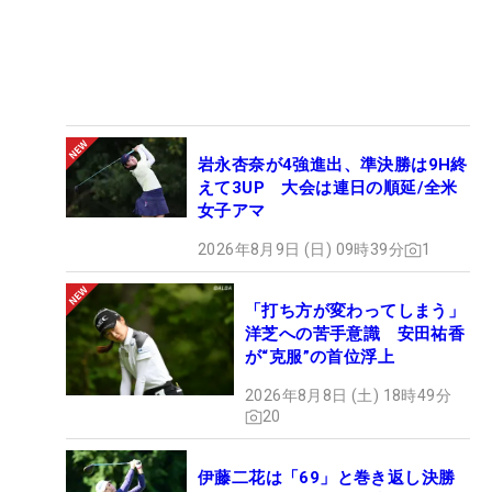
岩永杏奈が4強進出、準決勝は9H終
えて3UP 大会は連日の順延/全米
女子アマ
2026年8月9日 (日) 09時39分
1
「打ち方が変わってしまう」
洋芝への苦手意識 安田祐香
が“克服”の首位浮上
2026年8月8日 (土) 18時49分
20
伊藤二花は「69」と巻き返し決勝