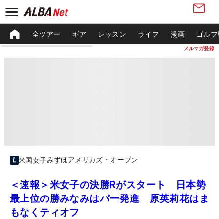
全ツアー
ギア
レッスン
ライフ
漫画
ゴルフ
メルマガ登録
みずほアメリカズ・オープン
米国女子
＜速報＞米女子の決勝Rがスタート 日本勢
最上位の勝みなみはパー発進 原英莉花はま
もなくティオフ