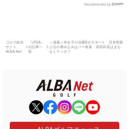
Recommended by
ゴルフ総合
「LPGA」
＜速報＞米女子の決勝Rがスタート 日本勢最
サイト
の記事一
上位の勝みなみはパー発進 原英莉花はまも
ALBA Net
覧
なくティオフ