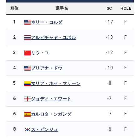
順位
選手名
SC
HOLE
1
-17
F
ネリー・コルダ
2
-13
F
アルピチャヤ・ユボル
3
-12
F
リウ・ユ
4
-10
F
ブリアナ・ドウ
5
-8
F
マリア・ホセ・マリーン
6
-7
F
ジョディ・エワート
6
-7
F
カルロタ・シガンダ
8
-6
F
ス・ビンジュ