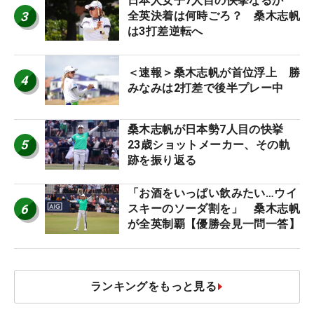
日本人女子7人目の快挙なるか
3
全英決着は何時ごろ？ 桑木志帆
は3打差逆転へ
＜速報＞桑木志帆が首位浮上 勝
4
みなみは2打差で後半プレー中
桑木志帆が日本勢7人目の快挙
5
23歳ショットメーカー、その軌
跡を振り返る
「お酒をいっぱい飲みたい…ウイ
6
スキーのソーダ割を」 桑木志帆
が全英制覇【優勝会見一問一答】
ランキングをもっと見る