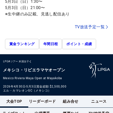
5月3日（日）1:30〜
5月3日（日）21:00〜
※生中継のみ記載、見逃し配信あり
TV放送予定一覧
賞金ランキング
年間日程
ポイント・成績
LPGAツアー
米国女子
メキシコ・リビエラマヤオープン
Mexico Riviera Maya Open at Mayakoba
2026年4月30日-5月3日
賞金総額
$2,500,000
エル・カマレオンGC（メキシコ）
大会TOP
リーダーボード
組み合せ
ニュース