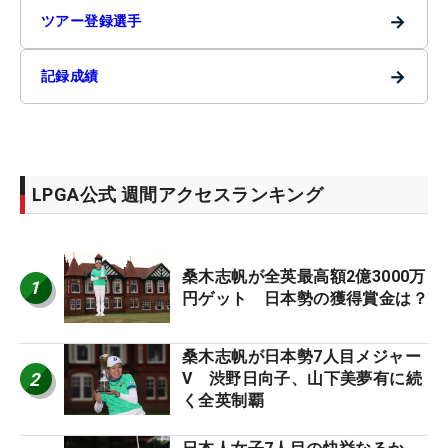
→
ツアー登録選手
→
記録成績
LPGA公式 週間アクセスランキング
桑木志帆が全英最高額2億3000万
1
円ゲット 日本勢の獲得賞金は？
桑木志帆が日本勢7人目メジャー
2
V 渋野日向子、山下美夢有に続
く全英制覇