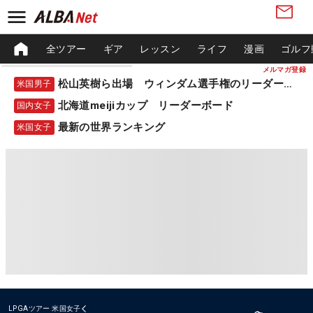
全ツアー
ギア
レッスン
ライフ
漫画
ゴルフ
メルマガ登録
松山英樹ら出場 ウィンダム選手権のリーダーボード
米国男子
北海道meijiカップ リーダーボード
国内女子
最新の世界ランキング
米国女子
LPGAツアー
米国女子