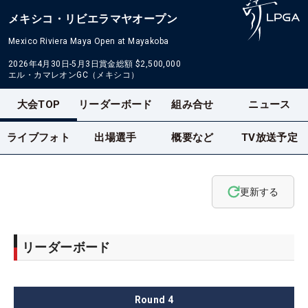
メキシコ・リビエラマヤオープン
Mexico Riviera Maya Open at Mayakoba
2026年4月30日-5月3日
賞金総額
$2,500,000
エル・カマレオンGC（メキシコ）
大会TOP
リーダーボード
組み合せ
ニュース
ライブフォト
出場選手
概要など
TV放送予定
更新する
リーダーボード
Round
4