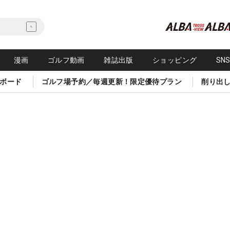
漫画
ゴルフ動画
雑誌出版
ショッピング
SN
ボード
ゴルフ場予約／毎週更新！限定優待プラン
削り出