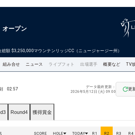
・オープン
金総額
$3,250,000
マウンテンリッジCC（ニュージャージー州）
組み合せ
ニュース
ライブフォト
出場選手
概要など
TV
データ最終更新：
刻
02:57
更
2026年5月12日 (火) 09:00
d3
Round4
獲得賞金
名
SCORE
HOLE
TODAY
R
1
R
2
R
3
R
4