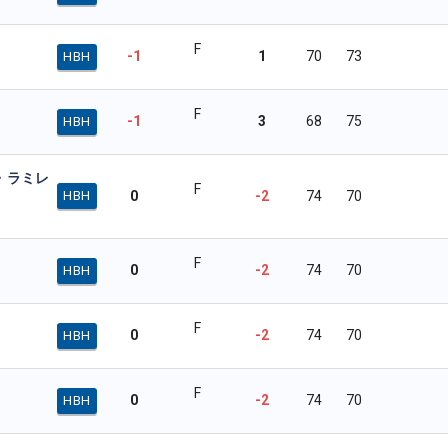
F
-1
1
70
73
HBH
F
-1
3
68
75
HBH
・ラミレ
F
0
-2
74
70
HBH
F
0
-2
74
70
HBH
F
0
-2
74
70
HBH
F
0
-2
74
70
HBH