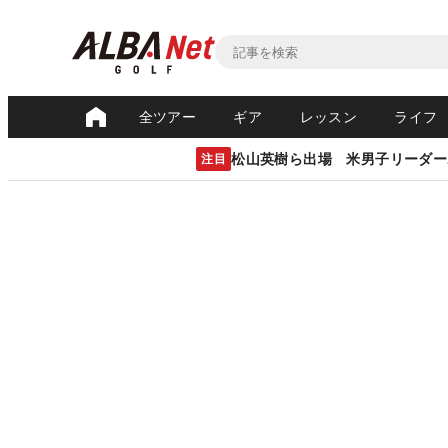
全ツアー
ギア
レッスン
ライフ
松山英樹ら出場 米男子リーダー
注目