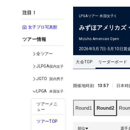
注目！
LPGAツアー
米国女子
みずほアメリカズ
女子プロ写真館
ツアー情報
Mizuho Americas Open
2026年5月7日-5月10日
賞
全ツアー
大会TOP
リーダーボード
JLPGA
国内女子
JGTO
国内男子
開催地時刻
13:57
日本時
LPGA
米国女子
ツアーメニ
Round1
Round2
Roun
ュー
ツアーTOP
順位
選手