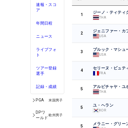
速報・スコ
ア
ジーノ・ティティ
1
THA
年間日程
ジェニファー・カ
2
USA
ニュース
ブルック・マシュ
ライブフォ
3
USA
ト
セリーヌ・ビュテ
ツアー登録
4
FRA
選手
アルピチャヤ・ユ
記録・成績
5
THA
PGA
米国男子
ユ・ヘラン
5
KOR
DPワ
欧州男子
ールド
メラニー・グリー
5