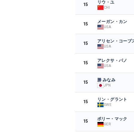
リウ・ユ
15
CHI
メーガン・カン
15
USA
アリセン・コープ
15
USA
アレクサ・パノ
15
USA
勝 みなみ
15
JPN
リン・グラント
15
SWE
ポリー・マック
15
GER