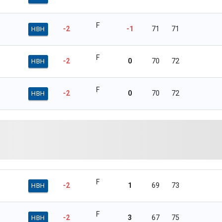
F
-2
-1
71
71
HBH
F
-2
0
70
72
HBH
F
-2
0
70
72
HBH
F
-2
1
69
73
HBH
F
-2
3
67
75
HBH