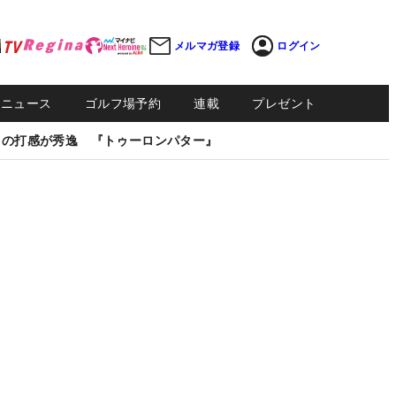
メルマガ登録
ログイン
Sニュース
ゴルフ場予約
連載
プレゼント
しの打感が秀逸 『トゥーロンパター』