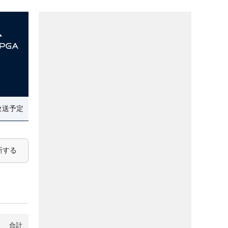
放送予定
新する
合計