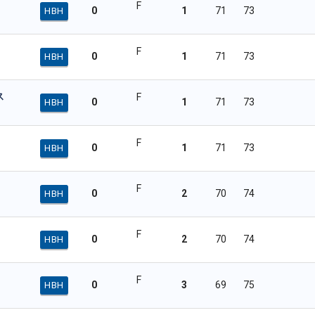
F
0
1
71
73
HBH
F
0
1
71
73
HBH
ス
F
0
1
71
73
HBH
F
0
1
71
73
HBH
F
0
2
70
74
HBH
F
0
2
70
74
HBH
F
0
3
69
75
HBH