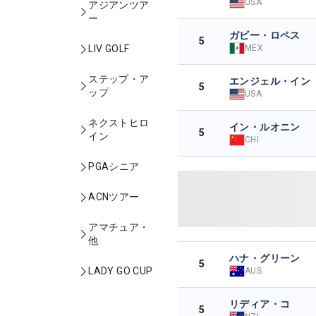
USA
アジアンツア
ー
ガビー・ロペス
5
MEX
LIV GOLF
ステップ・ア
エンジェル・イン
5
ップ
USA
ネクストヒロ
イン・ルオニン
5
イン
CHI
PGAシニア
ACNツアー
アマチュア・
他
ハナ・グリーン
5
LADY GO CUP
AUS
リディア・コ
5