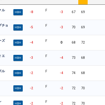
クル
F
-8
-3
67
69
HBH
プチョ
F
-5
-3
70
69
HBH
ーズ
F
-4
0
68
72
HBH
ィエ
F
-3
-4
73
68
HBH
ボル
F
-2
-4
74
68
HBH
F
-2
-2
72
70
HBH
ン
F
-2
-2
72
70
HBH