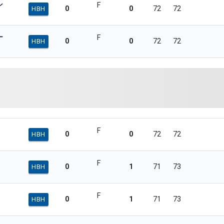
ン
F
0
0
72
72
HBH
ー
F
0
0
72
72
HBH
F
0
0
72
72
HBH
F
0
1
71
73
HBH
F
0
1
71
73
HBH