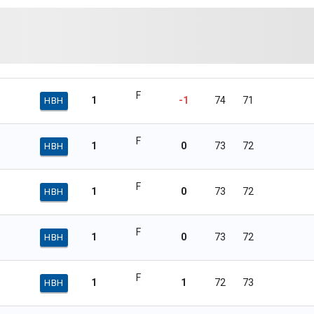
F
1
-1
74
71
HBH
F
1
0
73
72
HBH
F
1
0
73
72
HBH
F
1
0
73
72
HBH
F
1
1
72
73
HBH