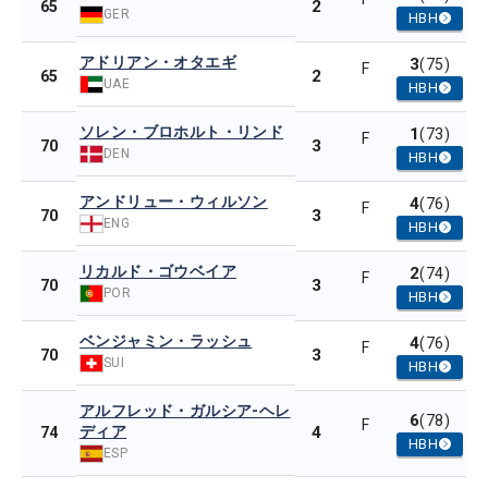
2
65
GER
HBH
アドリアン・オタエギ
3
(75)
F
2
65
UAE
HBH
ソレン・ブロホルト・リンド
1
(73)
F
3
70
DEN
HBH
アンドリュー・ウィルソン
4
(76)
F
3
70
ENG
HBH
リカルド・ゴウベイア
2
(74)
F
3
70
POR
HBH
ベンジャミン・ラッシュ
4
(76)
F
3
70
SUI
HBH
アルフレッド・ガルシア-ヘレ
6
(78)
F
ディア
4
74
HBH
ESP