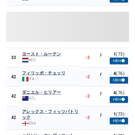
ヨースト・ルーテン
1
(73)
F
-3
33
NED
HBH
フィリッポ・チェッリ
4
(76)
F
-2
42
ITA
HBH
ダニエル・ヒリアー
4
(76)
F
-2
42
NZL
HBH
アレックス・フィッツパトリ
1
(73)
F
ック
-2
42
HBH
ENG