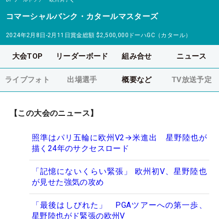
コマーシャルバンク・カタールマスターズ
2024年2月8日-2月11日
賞金総額
$2,500,000
ドーハGC（カタール）
大会TOP
リーダーボード
組み合せ
ニュース
ライブフォト
出場選手
概要など
TV放送予定
【この大会のニュース】
照準はパリ五輪に欧州V2→米進出 星野陸也が
描く24年のサクセスロード
「記憶にないくらい緊張」 欧州初V、星野陸也
が見せた強気の攻め
「最後はしびれた」 PGAツアーへの第一歩、
星野陸也がド緊張の欧州V