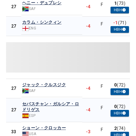
ヘニー・デュプレシ
1
(73)
F
-4
27
SAF
HBH
カラム・シンクィン
-1
(71)
F
-4
27
ENG
HBH
ジャック・クルスジク
0
(72)
F
-4
27
SAF
HBH
セバスチャン・ガルシア・ロ
0
(72)
F
ドリゲス
-4
27
HBH
ESP
ショーン・クロッカー
2
(74)
F
-3
33
USA
HBH