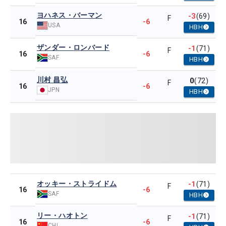
ヨハネス・バーマン
-3
(69)
F
-6
16
USA
HBH
ザンダー・ロンバード
-1
(71)
F
-6
16
SAF
HBH
川村 昌弘
0
(72)
F
-6
16
JPN
HBH
オッキー・ストライドム
-1
(71)
F
-6
16
SAF
HBH
リー・ハオトン
-1
(71)
F
-6
16
CHI