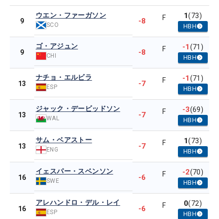
ウエン・ファーガソン
1
(73)
F
-8
9
SCO
HBH
ゴ・アジュン
-1
(71)
F
-8
9
CHI
HBH
ナチョ・エルビラ
-1
(71)
F
-7
13
ESP
HBH
ジャック・デービッドソン
-3
(69)
F
-7
13
WAL
HBH
サム・ベアストー
1
(73)
F
-7
13
ENG
HBH
イェスパー・スベンソン
-2
(70)
F
-6
16
SWE
HBH
アレハンドロ・デル・レイ
0
(72)
F
-6
16
ESP
HBH