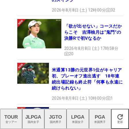
2026年8月8日 (土) 12時00分
32
「欲が出せない」コースだか
らこそ 吉澤柚月は“鬼門”の
決勝Rで初Vなるか
2026年8月8日 (土) 17時58分
20
米通算13勝の元世界1位がキャリア
初、プレーオフ進出逃す 18年連
続出場記録も終止符「何事も永遠に
続けられない」
2026年8月8日 (土) 10時00分
1
全周アライメントを初搭載！ ブリ
TOUR
JLPGA
JGTO
LPGA
PGA
閉じる
ヂストン『TOUR B JGR Roll-in
全ツアー
国内女子
国内男子
米国女子
米国男子
更新
Alignment』、8月7日デビュー