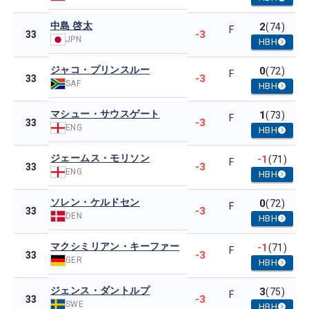
中島 啓太
2
(74)
F
-3
33
JPN
HBH
ジャコ・プリンスルー
0
(72)
F
-3
33
SAF
HBH
マシュー・サウスゲート
1
(73)
F
-3
33
ENG
HBH
ジェームス・モリソン
-1
(71)
F
-3
33
ENG
HBH
ソレン・ケルドセン
0
(72)
F
-3
33
DEN
HBH
マクシミリアン・キーファー
-1
(71)
F
-3
33
GER
HBH
ジェンス・ダントルプ
3
(75)
F
-3
33
SWE
HBH