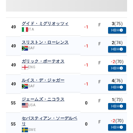
グイド・ミグリオッツィ
3
(75)
F
-1
49
ITA
HBH
スリストン・ローレンス
2
(74)
F
-1
49
SAF
HBH
ガリック・ポーテオス
-2
(70)
F
-1
49
ENG
HBH
ルイス・デ・ジャガー
4
(76)
F
-1
49
SAF
HBH
ジェームズ・ニコラス
1
(73)
F
0
55
USA
HBH
セバスティアン・ソーデルベ
-2
(70)
F
リ
0
55
HBH
SWE