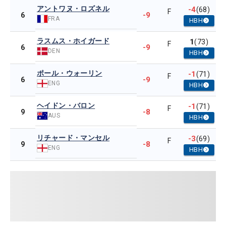
アントワヌ・ロズネル
-4
(68)
F
-9
6
FRA
HBH
ラスムス・ホイガード
1
(73)
F
-9
6
DEN
HBH
ポール・ウォーリン
-1
(71)
F
-9
6
ENG
HBH
ヘイドン・バロン
-1
(71)
F
-8
9
AUS
HBH
リチャード・マンセル
-3
(69)
F
-8
9
ENG
HBH