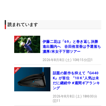
読まれています
伊藤二花は「69」と巻き返し決勝
進出圏内へ 谷田侑里香は予選落ち
濃厚/米女子下部ツアー
2026年8月8日 (土) 10時15分
1
話題の新作を抑えて『G440
K』が首位 “10Ｋ”人気は未
だに継続中 #週間ギアランキ
ング
2026年8月8日 (土) 18時00分
11