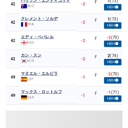
ハリソン・エンディコット
1
(73)
F
-2
42
AUS
HBH
クレメント・ソルデ
1
(73)
F
-2
42
FRA
HBH
エディ・ペパレル
-2
(70)
F
-2
42
ENG
HBH
カン・スン
2
(74)
F
-2
42
KOR
HBH
マヌエル・エルビラ
-2
(70)
F
-1
49
ESP
HBH
マックス・ロットルフ
-1
(71)
F
-1
49
GER
HBH