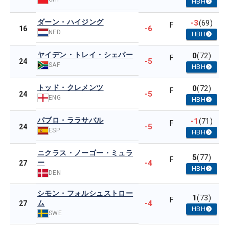
HBH
ダーン・ハイジング
-3
(69)
F
-6
16
NED
HBH
ヤイデン・トレイ・シェパー
0
(72)
F
-5
24
SAF
HBH
トッド・クレメンツ
0
(72)
F
-5
24
ENG
HBH
パブロ・ララサバル
-1
(71)
F
-5
24
ESP
HBH
ニクラス・ノーゴー・ミュラ
5
(77)
F
ー
-4
27
HBH
DEN
シモン・フォルシュストロー
1
(73)
F
ム
-4
27
HBH
SWE