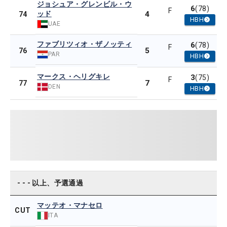
ジョシュア・グレンビル・ウ
6
(78)
F
ッド
4
74
HBH
UAE
ファブリツィオ・ザノッティ
6
(78)
F
5
76
PAR
HBH
マークス・ヘリグキレ
3
(75)
F
7
77
DEN
HBH
- - - 以上、予選通過
マッテオ・マナセロ
CUT
ITA