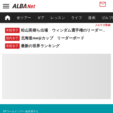
全ツアー
ギア
レッスン
ライフ
漫画
ゴルフ
メルマガ登録
松山英樹ら出場 ウィンダム選手権のリーダーボード
米国男子
北海道meijiカップ リーダーボード
国内女子
最新の世界ランキング
米国女子
DPワールドツアー
欧州男子