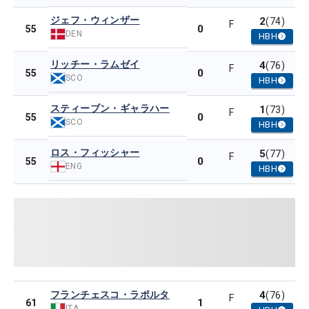
ジェフ・ウィンザー
2
(74)
F
0
55
DEN
HBH
リッチー・ラムゼイ
4
(76)
F
0
55
SCO
HBH
スティーブン・ギャラハー
1
(73)
F
0
55
SCO
HBH
ロス・フィッシャー
5
(77)
F
0
55
ENG
HBH
フランチェスコ・ラポルタ
4
(76)
F
1
61
ITA