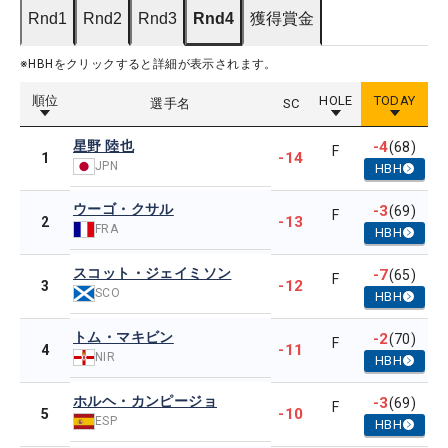
Rnd1
Rnd2
Rnd3
Rnd4
獲得賞金
※HBHをクリックすると詳細が表示されます。
順位
HOLE
TODAY
選手名
SC
星野 陸也
-4
(68)
F
-14
1
JPN
HBH
ウーゴ・クサル
-3
(69)
F
-13
2
FRA
HBH
スコット・ジェイミソン
-7
(65)
F
-12
3
SCO
HBH
トム・マキビン
-2
(70)
F
-11
4
NIR
HBH
ホルヘ・カンピージョ
-3
(69)
F
-10
5
ESP
HBH