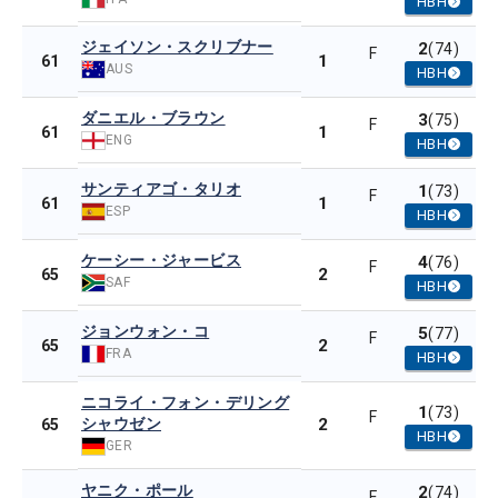
HBH
ジェイソン・スクリブナー
2
(74)
F
1
61
AUS
HBH
ダニエル・ブラウン
3
(75)
F
1
61
ENG
HBH
サンティアゴ・タリオ
1
(73)
F
1
61
ESP
HBH
ケーシー・ジャービス
4
(76)
F
2
65
SAF
HBH
ジョンウォン・コ
5
(77)
F
2
65
FRA
HBH
ニコライ・フォン・デリング
1
(73)
F
シャウゼン
2
65
HBH
GER
ヤニク・ポール
2
(74)
F