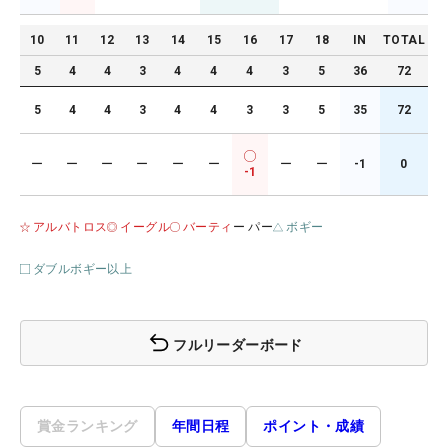
10
11
12
13
14
15
16
17
18
IN
TOTAL
5
4
4
3
4
4
4
3
5
36
72
5
4
4
3
4
4
3
3
5
35
72
ー
ー
ー
ー
ー
ー
ー
ー
-1
0
-1
アルバトロス
イーグル
バーティ
ー パー
ボギー
ダブルボギー以上
フルリーダーボード
賞金ランキング
年間日程
ポイント・成績