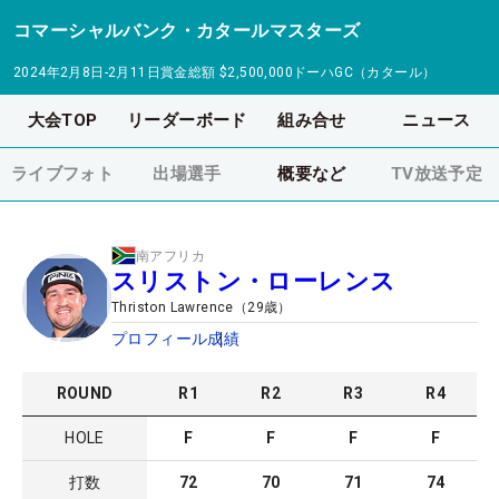
コマーシャルバンク・カタールマスターズ
2024年2月8日-2月11日
賞金総額
$2,500,000
ドーハGC（カタール）
大会TOP
リーダーボード
組み合せ
ニュース
ライブフォト
出場選手
概要など
TV放送予定
南アフリカ
スリストン・ローレンス
Thriston Lawrence
（
29
歳）
プロフィール
成績
ROUND
R
1
R
2
R
3
R
4
HOLE
F
F
F
F
打数
72
70
71
74