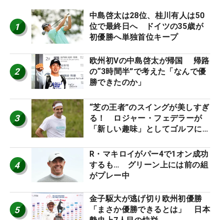
中島啓太は28位、桂川有人は50
1
位で最終日へ ドイツの35歳が
初優勝へ単独首位キープ
欧州初Vの中島啓太が帰国 帰路
2
の“3時間半”で考えた「なんで優
勝できたのか」
“芝の王者”のスイングが美しすぎ
3
る！ ロジャー・フェデラーが
「新しい趣味」としてゴルフに挑
戦中！
R・マキロイがパー4で1オン成功
4
するも… グリーン上には前の組
がプレー中
金子駆大が逃げ切り欧州初優勝
5
「まさか優勝できるとは」 日本