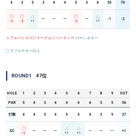
4
3
5
3
4
4
3
3
6
35
70
ー
ー
ー
ー
-1
-2
+1
+1
-1
-1
-1
アルバトロス
イーグル
バーティ
ー パー
ボギー
ダブルボギー以上
ROUND
1
47
位
HOLE
1
2
3
4
5
6
7
8
9
OUT
PAR
5
4
3
4
4
4
4
3
5
36
打数
4
4
3
4
5
5
4
3
5
37
SC
ー
ー
ー
ー
ー
ー
+1
+1
+1
-1