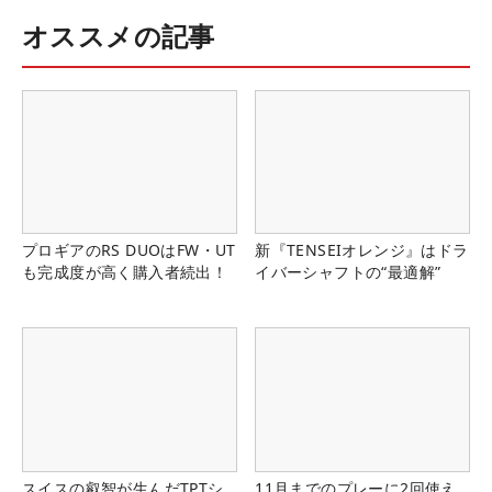
オススメの記事
プロギアのRS DUOはFW・UT
新『TENSEIオレンジ』はドラ
も完成度が高く購入者続出！
イバーシャフトの“最適解”
スイスの叡智が生んだTPTシ
11月までのプレーに2回使え