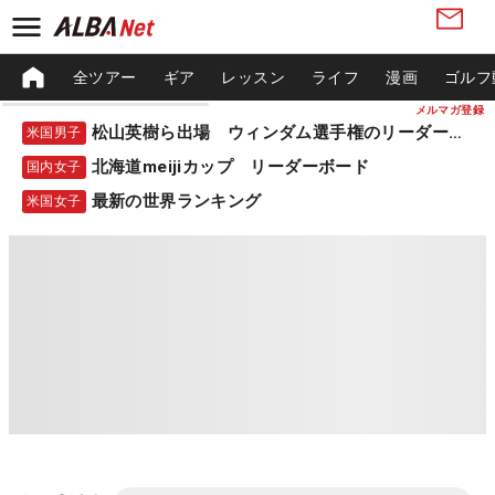
全ツアー
ギア
レッスン
ライフ
漫画
ゴルフ
メルマガ登録
松山英樹ら出場 ウィンダム選手権のリーダーボード
米国男子
北海道meijiカップ リーダーボード
国内女子
最新の世界ランキング
米国女子