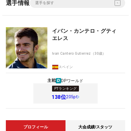
選手情報
イバン・カンテロ・グティ
エレス
Ivan Cantero Gutierrez
（30歳）
スペイン
主戦
DPワールド
PTランキング
138
位
205pt
プロフィール
大会成績/スタッツ