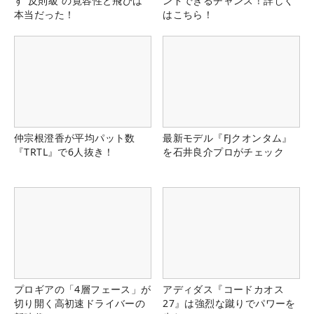
す“反則級”の寛容性と飛びは
ンドできるチャンス！詳しく
本当だった！
はこちら！
仲宗根澄香が平均パット数
最新モデル『FJクオンタム』
『TRTL』で6人抜き！
を石井良介プロがチェック
プロギアの「4層フェース」が
アディダス『コードカオス
切り開く高初速ドライバーの
27』は強烈な蹴りでパワーを