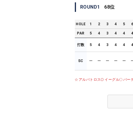
ROUND
1
68
位
HOLE
1
2
3
4
5
PAR
5
4
3
4
4
打数
5
4
3
4
4
SC
ー
ー
ー
ー
ー
アルバトロス
イーグル
バー