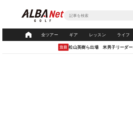
全ツアー
ギア
レッスン
ライフ
松山英樹ら出場 米男子リーダー
注目