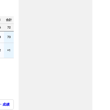
N
合計
6
72
8
73
2
+1
・成績