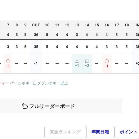
6
7
8
9
OUT
10
11
12
13
14
15
16
17
18
I
4
4
3
5
36
5
4
4
3
4
4
4
3
5
3
4
3
3
5
35
5
4
4
4
6
4
3
3
5
3
ー
ー
ー
-1
ー
ー
ー
ー
ー
ー
+
+1
+2
-1
-1
ティ
ー パー
ボギー
ダブルボギー以上
フルリーダーボード
賞金ランキング
年間日程
ポイント