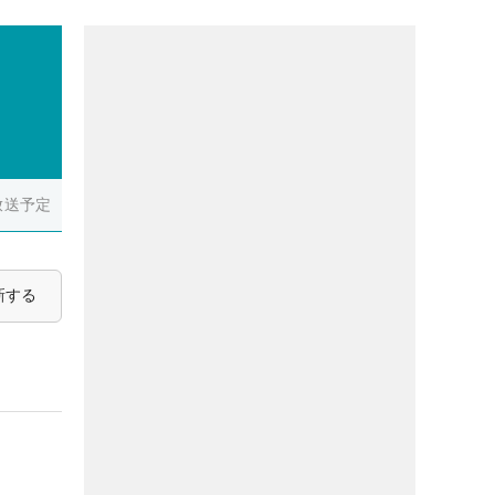
放送予定
新する