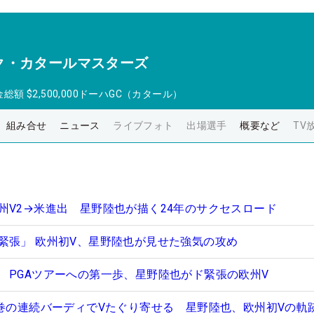
ク・カタールマスターズ
金総額
$2,500,000
ドーハGC（カタール）
組み合せ
ニュース
ライブフォト
出場選手
概要など
TV
州V2→米進出 星野陸也が描く24年のサクセスロード
緊張」 欧州初V、星野陸也が見せた強気の攻め
 PGAツアーへの第一歩、星野陸也がド緊張の欧州V
圧巻の連続バーディでVたぐり寄せる 星野陸也、欧州初Vの軌