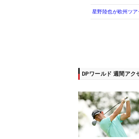
星野陸也が欧州ツア
DPワールド 週間ア