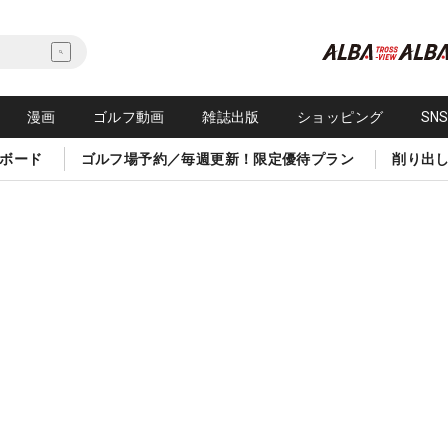
漫画
ゴルフ動画
雑誌出版
ショッピング
SN
ボード
ゴルフ場予約／毎週更新！限定優待プラン
削り出