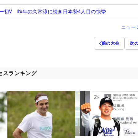
ー初V 昨年の久常涼に続き日本勢4人目の快挙
ニュー
前の大会
次
クセスランキング