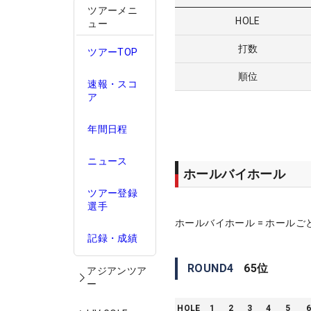
ツアーメニ
HOLE
ュー
打数
ツアーTOP
順位
速報・スコ
ア
年間日程
ニュース
ホールバイホール
ツアー登録
選手
ホールバイホール = ホールご
記録・成績
ROUND
4
65
位
アジアンツア
ー
HOLE
1
2
3
4
5