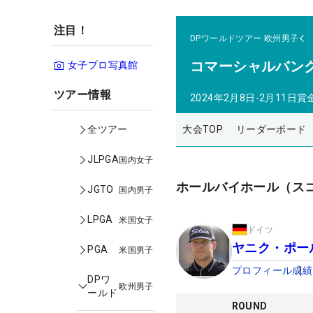
注目！
DPワールドツアー
欧州男子
コマーシャルバン
女子プロ写真館
ツアー情報
2024年2月8日-2月11日
賞
大会TOP
リーダーボード
全ツアー
JLPGA
国内女子
ホールバイホール（ス
JGTO
国内男子
LPGA
米国女子
ドイツ
ヤニク・ポー
PGA
米国男子
プロフィール
成績
DPワ
欧州男子
ールド
ROUND