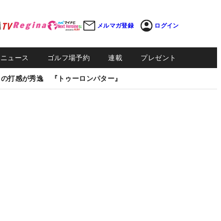
メルマガ登録
ログイン
Sニュース
ゴルフ場予約
連載
プレゼント
しの打感が秀逸 『トゥーロンパター』