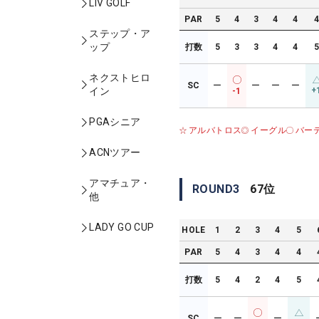
LIV GOLF
PAR
5
4
3
4
4
ステップ・ア
ップ
打数
5
3
3
4
4
ネクストヒロ
SC
ー
ー
ー
ー
+
イン
-1
PGAシニア
アルバトロス
イーグル
バー
ACNツアー
アマチュア・
ROUND
3
67
位
他
LADY GO CUP
HOLE
1
2
3
4
5
PAR
5
4
3
4
4
打数
5
4
2
4
5
SC
ー
ー
ー