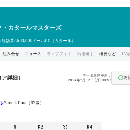
ク・カタールマスターズ
金総額
$2,500,000
ドーハGC（カタール）
組み合せ
ニュース
ライブフォト
出場選手
概要など
TV
データ最終更新：
コア詳細）
更
2024年2月12日 (月) 08:55
ル
Yannik Paul
（
32
歳）
R
1
R
2
R
3
R
4