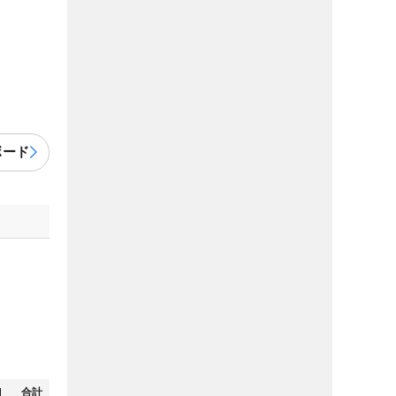
ボード
N
合計