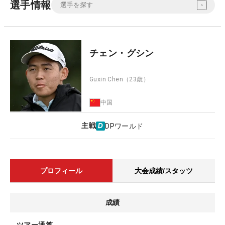
選手情報
チェン・グシン
Guxin Chen
（23歳）
中国
主戦
DPワールド
プロフィール
大会成績/スタッツ
成績