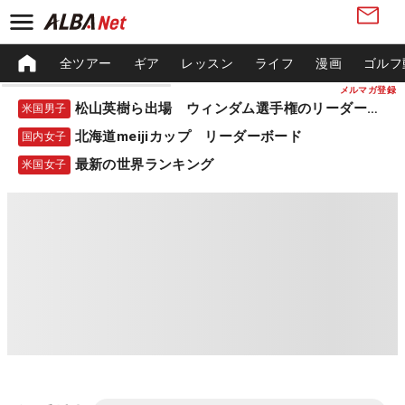
全ツアー
ギア
レッスン
ライフ
漫画
ゴルフ
メルマガ登録
松山英樹ら出場 ウィンダム選手権のリーダーボード
米国男子
北海道meijiカップ リーダーボード
国内女子
最新の世界ランキング
米国女子