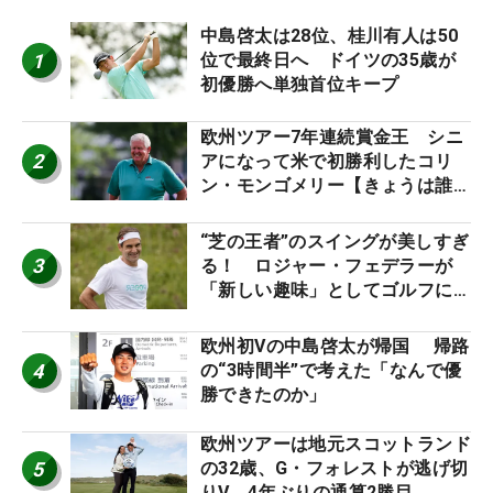
中島啓太は28位、桂川有人は50
1
位で最終日へ ドイツの35歳が
初優勝へ単独首位キープ
欧州ツアー7年連続賞金王 シニ
2
アになって米で初勝利したコリ
ン・モンゴメリー【きょうは誰の
誕生日？】
“芝の王者”のスイングが美しすぎ
3
る！ ロジャー・フェデラーが
「新しい趣味」としてゴルフに挑
戦中！
欧州初Vの中島啓太が帰国 帰路
4
の“3時間半”で考えた「なんで優
勝できたのか」
欧州ツアーは地元スコットランド
5
の32歳、G・フォレストが逃げ切
りV 4年ぶりの通算2勝目