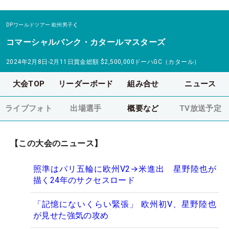
DPワールドツアー
欧州男子
コマーシャルバンク・カタールマスターズ
2024年2月8日-2月11日
賞金総額
$2,500,000
ドーハGC（カタール）
大会TOP
リーダーボード
組み合せ
ニュース
ライブフォト
出場選手
概要など
TV放送予定
【この大会のニュース】
照準はパリ五輪に欧州V2→米進出 星野陸也が
描く24年のサクセスロード
「記憶にないくらい緊張」 欧州初V、星野陸也
が見せた強気の攻め