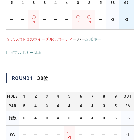
5
4
3
3
4
4
3
2
5
33
69
ー
ー
ー
ー
ー
ー
-3
-3
-1
-1
-1
アルバトロス
イーグル
バーティ
ー パー
ボギー
ダブルボギー以上
ROUND
1
30
位
HOLE
1
2
3
4
5
6
7
8
9
OUT
PAR
5
4
3
4
4
4
4
3
5
36
打数
5
4
3
4
3
4
4
3
5
35
SC
ー
ー
ー
ー
ー
ー
ー
ー
-1
-1