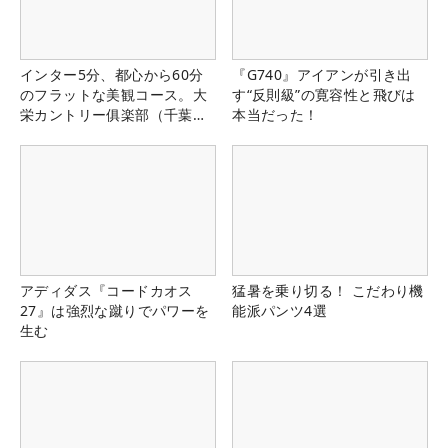
インター5分、都心から60分
『G740』アイアンが引き出
のフラットな美観コース。大
す“反則級”の寛容性と飛びは
栄カントリー俱楽部（千葉
本当だった！
県）
アディダス『コードカオス
猛暑を乗り切る！ こだわり機
27』は強烈な蹴りでパワーを
能派パンツ4選
生む