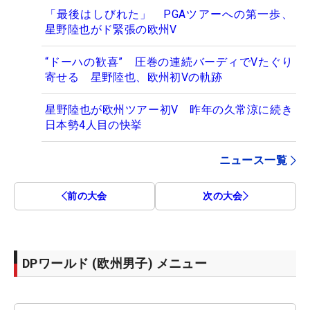
「最後はしびれた」 PGAツアーへの第一歩、
星野陸也がド緊張の欧州V
“ドーハの歓喜” 圧巻の連続バーディでVたぐり
寄せる 星野陸也、欧州初Vの軌跡
星野陸也が欧州ツアー初V 昨年の久常涼に続き
日本勢4人目の快挙
ニュース一覧
前の大会
次の大会
DPワールド (欧州男子) メニュー