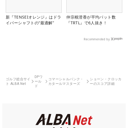
新『TENSEIオレンジ』はドラ
仲宗根澄香が平均パット数
イバーシャフトの“最適解”
『TRTL』で6人抜き！
Recommended by
DPワ
ゴルフ総合サイ
コマーシャルバンク・
ショーン・クロッカ
ール
ト ALBA Net
カタールマスターズ
ーのスコア詳細
ド