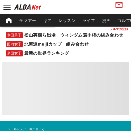
全ツアー
ギア
レッスン
ライフ
漫画
ゴルフ
メルマガ登録
松山英樹ら出場 ウィンダム選手権の組み合わせ
米国男子
北海道meijiカップ 組み合わせ
国内女子
最新の世界ランキング
米国女子
DPワールドツアー
欧州男子