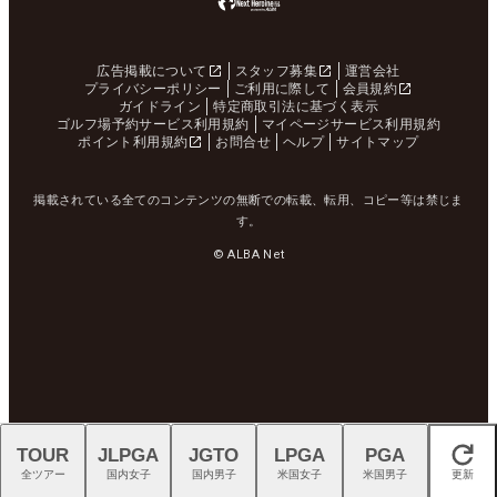
広告掲載について
スタッフ募集
運営会社
プライバシーポリシー
ご利用に際して
会員規約
ガイドライン
特定商取引法に基づく表示
ゴルフ場予約サービス利用規約
マイページサービス利用規約
ポイント利用規約
お問合せ
ヘルプ
サイトマップ
掲載されている全てのコンテンツの無断での転載、転用、コピー等は禁じま
す。
© ALBA Net
TOUR
JLPGA
JGTO
LPGA
PGA
閉じる
全ツアー
国内女子
国内男子
米国女子
米国男子
更新