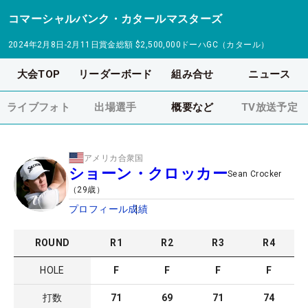
コマーシャルバンク・カタールマスターズ
2024年2月8日-2月11日
賞金総額
$2,500,000
ドーハGC（カタール）
大会TOP
リーダーボード
組み合せ
ニュース
ライブフォト
出場選手
概要など
TV放送予定
アメリカ合衆国
ショーン・クロッカー
Sean Crocker
（
29
歳）
プロフィール
成績
ROUND
R
1
R
2
R
3
R
4
HOLE
F
F
F
F
打数
71
69
71
74