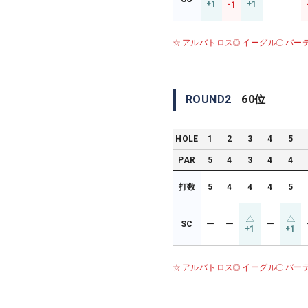
+1
+1
-1
アルバトロス
イーグル
バー
ROUND
2
60
位
HOLE
1
2
3
4
5
PAR
5
4
3
4
4
打数
5
4
4
4
5
SC
ー
ー
ー
+1
+1
アルバトロス
イーグル
バー