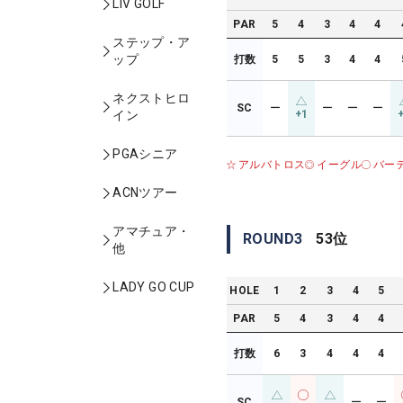
LIV GOLF
PAR
5
4
3
4
4
ステップ・ア
ップ
打数
5
5
3
4
4
ネクストヒロ
SC
ー
ー
ー
ー
+1
イン
PGAシニア
アルバトロス
イーグル
バー
ACNツアー
アマチュア・
ROUND
3
53
位
他
LADY GO CUP
HOLE
1
2
3
4
5
PAR
5
4
3
4
4
打数
6
3
4
4
4
SC
ー
ー