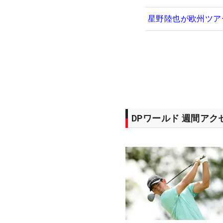
星野陸也が欧州ツア
DPワールド 週間ア