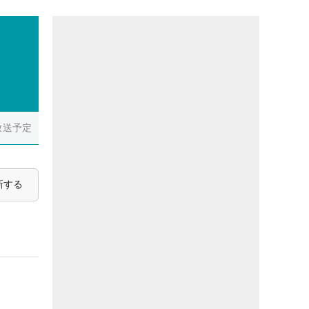
放送予定
新する