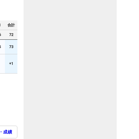
N
合計
6
72
5
73
1
+1
・成績