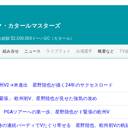
ク・カタールマスターズ
金総額
$2,500,000
ドーハGC（カタール）
組み合せ
ニュース
ライブフォト
出場選手
概要など
TV
州V2→米進出 星野陸也が描く24年のサクセスロード
緊張」 欧州初V、星野陸也が見せた強気の攻め
 PGAツアーへの第一歩、星野陸也がド緊張の欧州V
圧巻の連続バーディでVたぐり寄せる 星野陸也、欧州初Vの軌