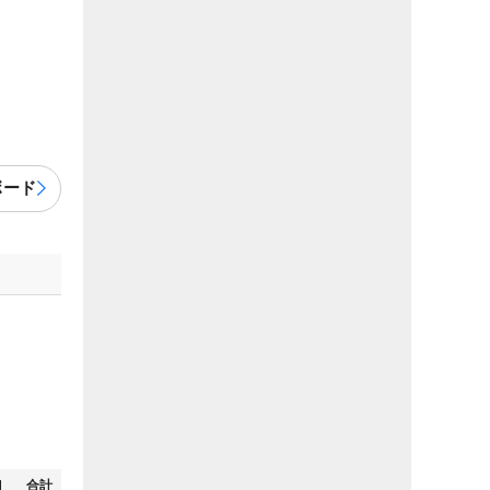
ボード
N
合計