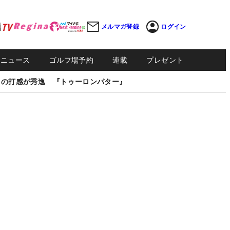
メルマガ登録
ログイン
Sニュース
ゴルフ場予約
連載
プレゼント
しの打感が秀逸 『トゥーロンパター』