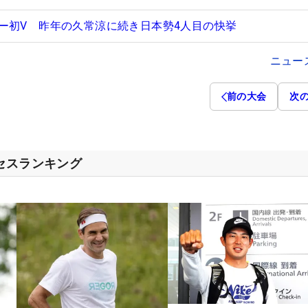
ー初V 昨年の久常涼に続き日本勢4人目の快挙
ニュー
前の大会
次
クセスランキング