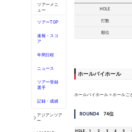
ツアーメニ
HOLE
ュー
打数
ツアーTOP
順位
速報・スコ
ア
年間日程
ニュース
ホールバイホール
ツアー登録
選手
ホールバイホール = ホールご
記録・成績
ROUND
4
74
位
アジアンツア
ー
HOLE
1
2
3
4
5