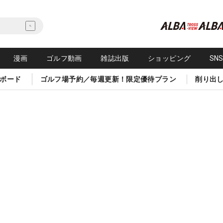
漫画
ゴルフ動画
雑誌出版
ショッピング
SN
ボード
ゴルフ場予約／毎週更新！限定優待プラン
削り出