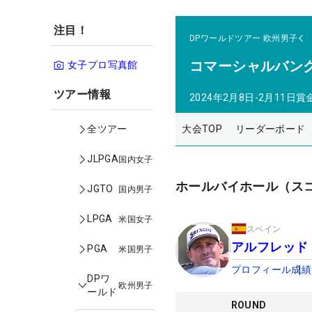
注目！
DPワールドツアー
欧州男子
コマーシャルバン
女子プロ写真館
ツアー情報
2024年2月8日-2月11日
賞
大会TOP
リーダーボード
全ツアー
JLPGA
国内女子
ホールバイホール（ス
JGTO
国内男子
LPGA
米国女子
スペイン
アルフレッド
PGA
米国男子
プロフィール
成績
DPワ
欧州男子
ールド
ROUND