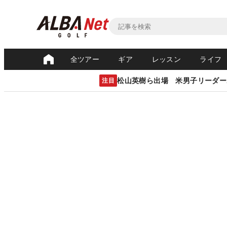
全ツアー
ギア
レッスン
ライフ
松山英樹ら出場 米男子リーダー
注目