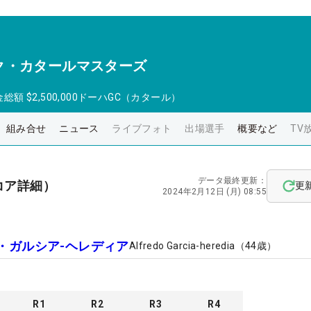
ク・カタールマスターズ
金総額
$2,500,000
ドーハGC（カタール）
組み合せ
ニュース
ライブフォト
出場選手
概要など
TV
データ最終更新：
コア詳細）
更
2024年2月12日 (月) 08:55
・ガルシア-ヘレディア
Alfredo Garcia-heredia
（
44
歳）
R
1
R
2
R
3
R
4