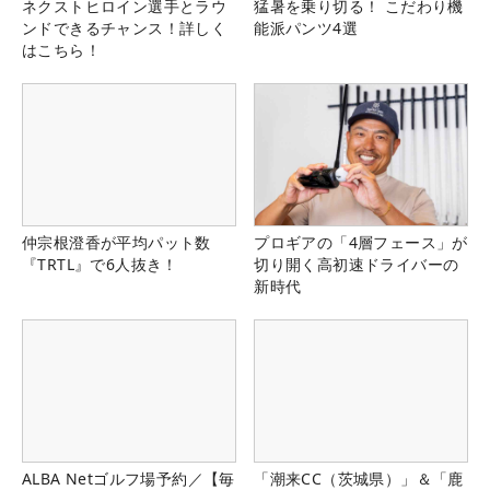
ネクストヒロイン選手とラウ
猛暑を乗り切る！ こだわり機
ンドできるチャンス！詳しく
能派パンツ4選
はこちら！
仲宗根澄香が平均パット数
プロギアの「4層フェース」が
『TRTL』で6人抜き！
切り開く高初速ドライバーの
新時代
ALBA Netゴルフ場予約／【毎
「潮来CC（茨城県）」＆「鹿