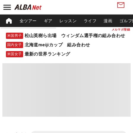
全ツアー
ギア
レッスン
ライフ
漫画
ゴルフ
メルマガ登録
松山英樹ら出場 ウィンダム選手権の組み合わせ
米国男子
北海道meijiカップ 組み合わせ
国内女子
最新の世界ランキング
米国女子