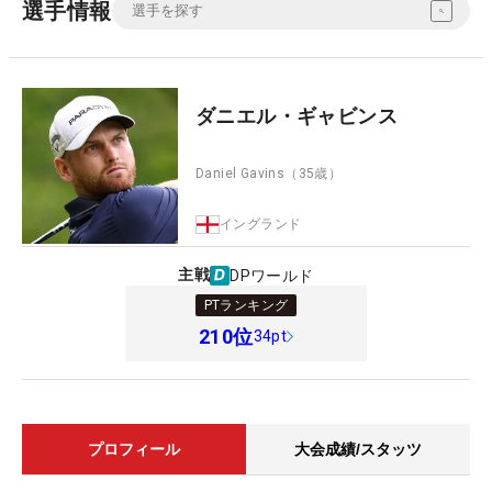
選手情報
ダニエル・ギャビンス
Daniel Gavins
（35歳）
イングランド
主戦
DPワールド
PTランキング
210
位
34pt
プロフィール
大会成績/スタッツ