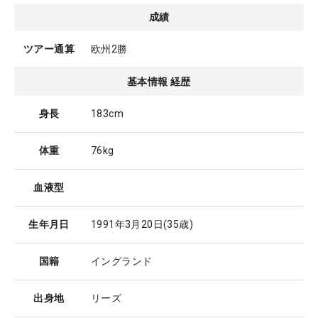
成績
ツアー通算
欧州2勝
基本情報 経歴
身長
183cm
体重
76kg
血液型
生年月日
1991年3月20日
(35歳)
国籍
イングランド
出身地
リーズ