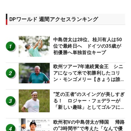
DPワールド 週間アクセスランキング
中島啓太は28位、桂川有人は50
1
位で最終日へ ドイツの35歳が
初優勝へ単独首位キープ
欧州ツアー7年連続賞金王 シニ
2
アになって米で初勝利したコリ
ン・モンゴメリー【きょうは誰の
誕生日？】
“芝の王者”のスイングが美しすぎ
3
る！ ロジャー・フェデラーが
「新しい趣味」としてゴルフに挑
戦中！
欧州初Vの中島啓太が帰国 帰路
4
の“3時間半”で考えた「なんで優