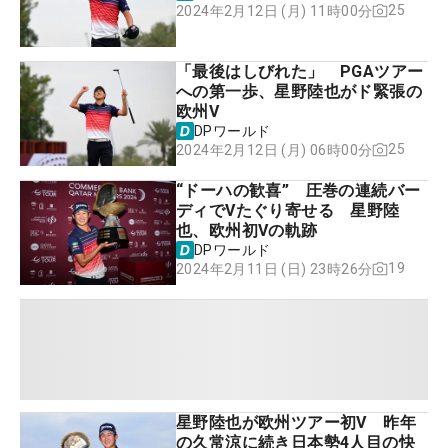
25
2024年2月12日 (月) 11時00分
「最後はしびれた」 PGAツアー
への第一歩、星野陸也がド緊張の
欧州V
DPワールド
25
2024年2月12日 (月) 06時00分
“ドーハの歓喜” 圧巻の連続バー
ディでVたぐり寄せる 星野陸
也、欧州初Vの軌跡
DPワールド
19
2024年2月11日 (日) 23時26分
星野陸也が欧州ツアー初V 昨年
の久常涼に続き日本勢4人目の快