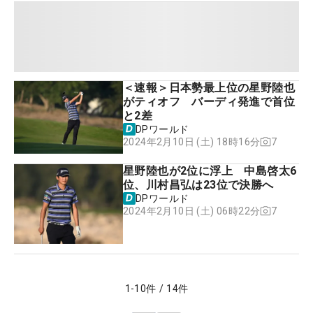
＜速報＞日本勢最上位の星野陸也
がティオフ バーディ発進で首位
と2差
DPワールド
7
2024年2月10日 (土) 18時16分
星野陸也が2位に浮上 中島啓太6
位、川村昌弘は23位で決勝へ
DPワールド
7
2024年2月10日 (土) 06時22分
1
-
10
件
/
14
件