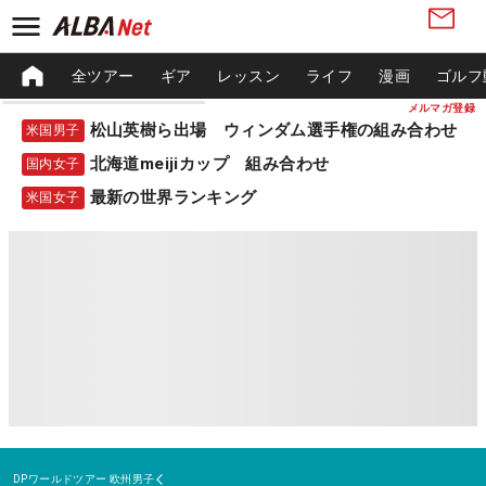
全ツアー
ギア
レッスン
ライフ
漫画
ゴルフ
メルマガ登録
松山英樹ら出場 ウィンダム選手権の組み合わせ
米国男子
北海道meijiカップ 組み合わせ
国内女子
最新の世界ランキング
米国女子
DPワールドツアー
欧州男子