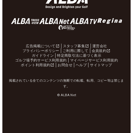
広告掲載について
スタッフ募集
運営会社
プライバシーポリシー
ご利用に際して
会員規約
ガイドライン
特定商取引法に基づく表示
ゴルフ場予約サービス利用規約
マイページサービス利用規約
ポイント利用規約
お問合せ
ヘルプ
サイトマップ
掲載されている全てのコンテンツの無断での転載、転用、コピー等は禁じま
す。
© ALBA Net