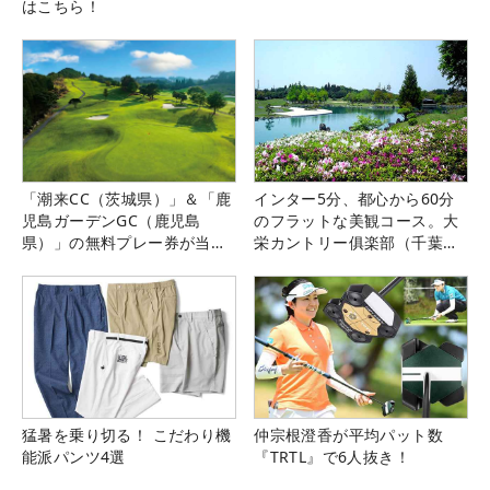
はこちら！
「潮来CC（茨城県）」＆「鹿
インター5分、都心から60分
児島ガーデンGC（鹿児島
のフラットな美観コース。大
県）」の無料プレー券が当た
栄カントリー俱楽部（千葉
る！！
県）
猛暑を乗り切る！ こだわり機
仲宗根澄香が平均パット数
能派パンツ4選
『TRTL』で6人抜き！