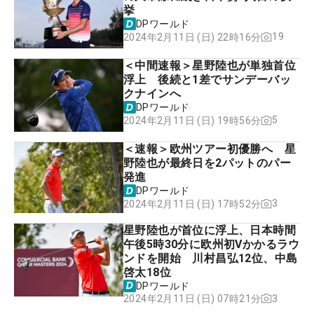
挙
DPワールド
19
2024年2月11日 (日) 22時16分
＜中間速報＞星野陸也が単独首位
浮上 後続と1差でサンデーバッ
クナインへ
DPワールド
5
2024年2月11日 (日) 19時56分
＜速報＞欧州ツアー初優勝へ 星
野陸也が最終日を2パットのパー
発進
DPワールド
3
2024年2月11日 (日) 17時52分
星野陸也が首位に浮上、日本時間
午後5時30分に欧州初Vかかるラウ
ンドを開始 川村昌弘12位、中島
啓太18位
DPワールド
3
2024年2月11日 (日) 07時21分