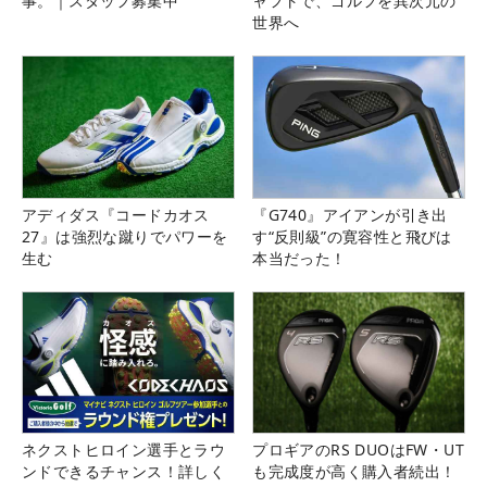
事。｜スタッフ募集中
ャフトで、ゴルフを異次元の
世界へ
アディダス『コードカオス
『G740』アイアンが引き出
27』は強烈な蹴りでパワーを
す“反則級”の寛容性と飛びは
生む
本当だった！
ネクストヒロイン選手とラウ
プロギアのRS DUOはFW・UT
ンドできるチャンス！詳しく
も完成度が高く購入者続出！