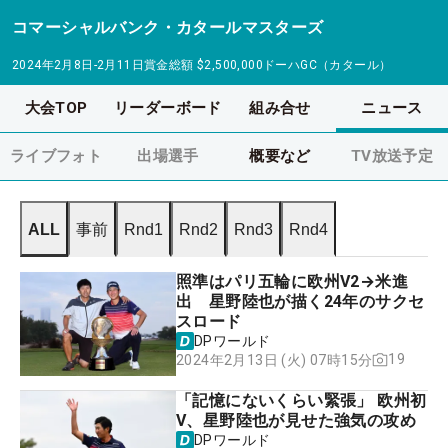
コマーシャルバンク・カタールマスターズ
2024年2月8日-2月11日
賞金総額
$2,500,000
ドーハGC（カタール）
大会TOP
リーダーボード
組み合せ
ニュース
ライブフォト
出場選手
概要など
TV放送予定
ALL
事前
Rnd1
Rnd2
Rnd3
Rnd4
照準はパリ五輪に欧州V2→米進
出 星野陸也が描く24年のサクセ
スロード
DPワールド
19
2024年2月13日 (火) 07時15分
「記憶にないくらい緊張」 欧州初
V、星野陸也が見せた強気の攻め
DPワールド