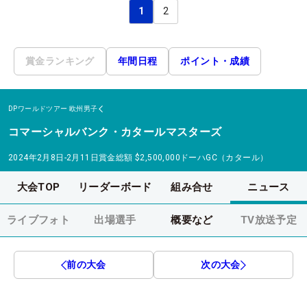
1
2
賞金ランキング
年間日程
ポイント・成績
DPワールドツアー
欧州男子
コマーシャルバンク・カタールマスターズ
2024年2月8日-2月11日
賞金総額
$2,500,000
ドーハGC（カタール）
大会TOP
リーダーボード
組み合せ
ニュース
ライブフォト
出場選手
概要など
TV放送予定
前の大会
次の大会