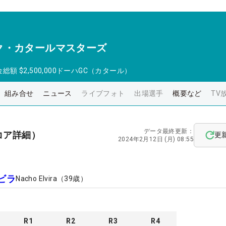
ク・カタールマスターズ
金総額
$2,500,000
ドーハGC（カタール）
組み合せ
ニュース
ライブフォト
出場選手
概要など
TV
データ最終更新：
コア詳細）
更
2024年2月12日 (月) 08:55
ビラ
Nacho Elvira
（
39
歳）
R
1
R
2
R
3
R
4