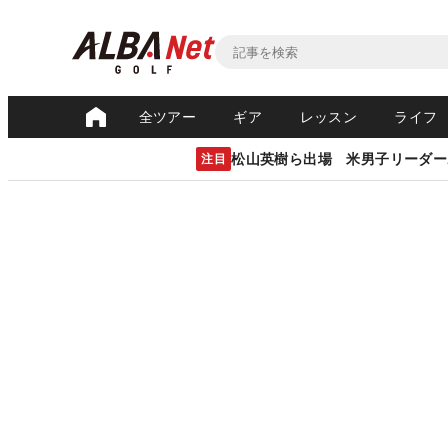
全ツアー
ギア
レッスン
ライフ
松山英樹ら出場 米男子リーダー
注目