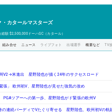
ク・カタールマスターズ
金総額
$2,500,000
ドーハGC（カタール）
組み合せ
ニュース
ライブフォト
出場選手
概要など
TV
州V2→米進出 星野陸也が描く24年のサクセスロード
緊張」 欧州初V、星野陸也が見せた強気の攻め
 PGAツアーへの第一歩、星野陸也がド緊張の欧州V
圧巻の連続バーディでVたぐり寄せる 星野陸也、欧州初Vの軌