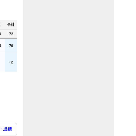
N
合計
6
72
5
70
1
-2
・成績