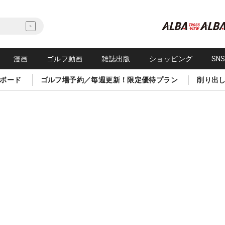
漫画
ゴルフ動画
雑誌出版
ショッピング
SN
ボード
ゴルフ場予約／毎週更新！限定優待プラン
削り出