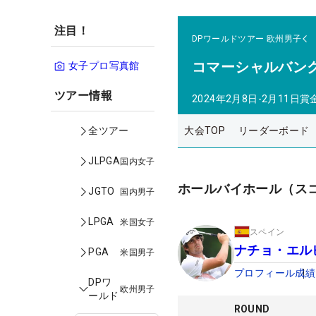
注目！
DPワールドツアー
欧州男子
コマーシャルバン
女子プロ写真館
ツアー情報
2024年2月8日-2月11日
賞
大会TOP
リーダーボード
全ツアー
JLPGA
国内女子
ホールバイホール（ス
JGTO
国内男子
LPGA
米国女子
スペイン
ナチョ・エル
PGA
米国男子
プロフィール
成績
DPワ
欧州男子
ールド
ROUND