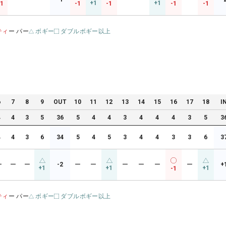
+1
+1
-1
-1
-1
-1
-1
ティ
ー パー
ボギー
ダブルボギー以上
6
7
8
9
OUT
10
11
12
13
14
15
16
17
18
I
4
4
3
5
36
5
4
4
3
4
4
4
3
5
3
4
4
3
6
34
5
4
5
3
4
4
3
3
6
3
ー
ー
ー
-2
ー
ー
ー
ー
ー
ー
+
+1
+1
+1
-1
ティ
ー パー
ボギー
ダブルボギー以上