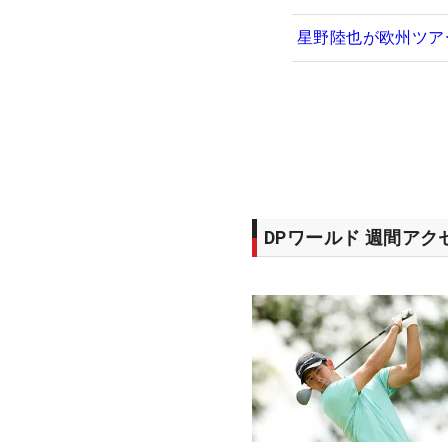
星野陸也が欧州ツア
DPワールド 週間ア