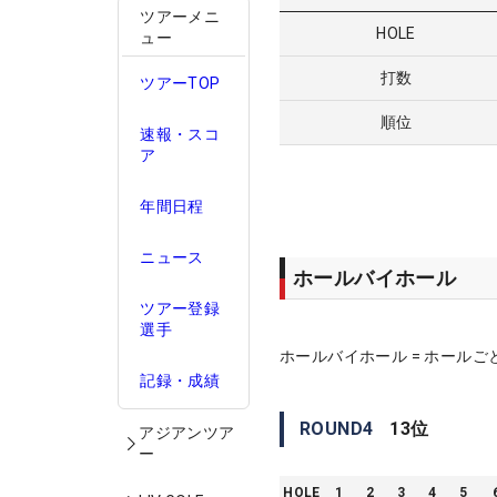
ツアーメニ
HOLE
ュー
打数
ツアーTOP
順位
速報・スコ
ア
年間日程
ニュース
ホールバイホール
ツアー登録
選手
ホールバイホール = ホールご
記録・成績
ROUND
4
13
位
アジアンツア
ー
HOLE
1
2
3
4
5