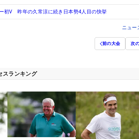
ー初V 昨年の久常涼に続き日本勢4人目の快挙
ニュー
前の大会
次
クセスランキング