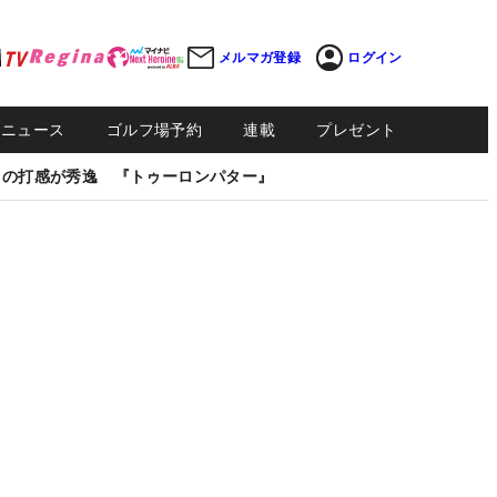
メルマガ登録
ログイン
Sニュース
ゴルフ場予約
連載
プレゼント
しの打感が秀逸 『トゥーロンパター』