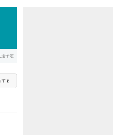
放送予定
新する