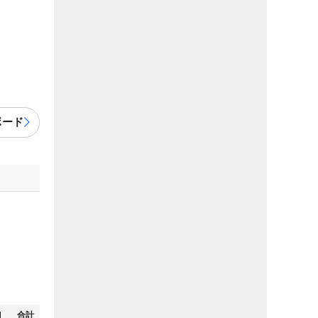
ボード
N
合計