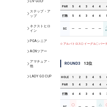
LIV GOLF
PAR
5
4
3
4
4
ステップ・ア
ップ
打数
5
4
3
4
4
ネクストヒロ
SC
ー
ー
ー
ー
ー
+
イン
PGAシニア
アルバトロス
イーグル
バー
ACNツアー
アマチュア・
ROUND
3
12
位
他
LADY GO CUP
HOLE
1
2
3
4
5
PAR
5
4
3
4
4
打数
4
4
3
4
5
SC
ー
ー
ー