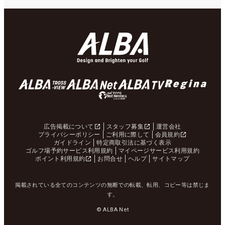
広告掲載について
スタッフ募集
運営会社
プライバシーポリシー
ご利用に際して
会員規約
ガイドライン
特定商取引法に基づく表示
ゴルフ場予約サービス利用規約
マイページサービス利用規約
ポイント利用規約
お問合せ
ヘルプ
サイトマップ
掲載されている全てのコンテンツの無断での転載、転用、コピー等は禁じま
す。
© ALBA Net