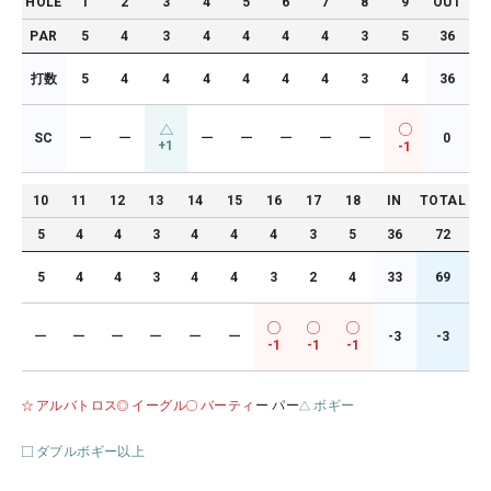
HOLE
1
2
3
4
5
6
7
8
9
OUT
PAR
5
4
3
4
4
4
4
3
5
36
打数
5
4
4
4
4
4
4
3
4
36
SC
ー
ー
ー
ー
ー
ー
ー
0
+1
-1
10
11
12
13
14
15
16
17
18
IN
TOTAL
5
4
4
3
4
4
4
3
5
36
72
5
4
4
3
4
4
3
2
4
33
69
ー
ー
ー
ー
ー
ー
-3
-3
-1
-1
-1
アルバトロス
イーグル
バーティ
ー パー
ボギー
ダブルボギー以上