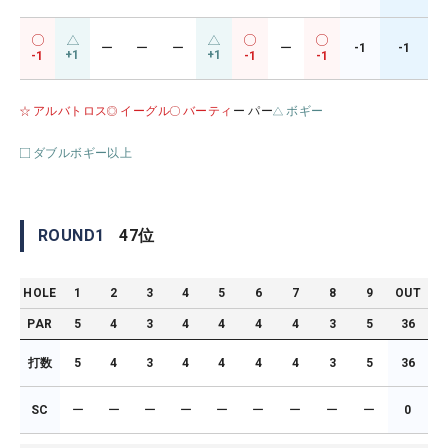
ー
ー
ー
ー
-1
-1
+1
+1
-1
-1
-1
アルバトロス
イーグル
バーティ
ー パー
ボギー
ダブルボギー以上
ROUND
1
47
位
HOLE
1
2
3
4
5
6
7
8
9
OUT
PAR
5
4
3
4
4
4
4
3
5
36
打数
5
4
3
4
4
4
4
3
5
36
SC
ー
ー
ー
ー
ー
ー
ー
ー
ー
0