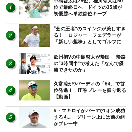
中島啓太は28位、桂川有人は50
1
位で最終日へ ドイツの35歳が
初優勝へ単独首位キープ
“芝の王者”のスイングが美しすぎ
2
る！ ロジャー・フェデラーが
「新しい趣味」としてゴルフに挑
戦中！
欧州初Vの中島啓太が帰国 帰路
3
の“3時間半”で考えた「なんで優
勝できたのか」
久常涼が9バーディの「64」で首
4
位発進！ 圧巻プレーを振り返る
【動画】
R・マキロイがパー4で1オン成功
5
するも… グリーン上には前の組
がプレー中