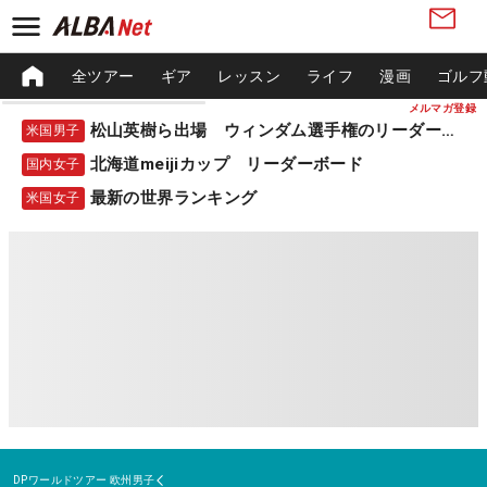
全ツアー
ギア
レッスン
ライフ
漫画
ゴルフ
メルマガ登録
松山英樹ら出場 ウィンダム選手権のリーダーボード
米国男子
北海道meijiカップ リーダーボード
国内女子
最新の世界ランキング
米国女子
DPワールドツアー
欧州男子