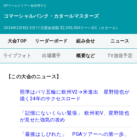
DPワールドツアー
欧州男子
コマーシャルバンク・カタールマスターズ
2024年2月8日-2月11日
賞金総額
$2,500,000
ドーハGC（カタール）
大会TOP
リーダーボード
組み合せ
ニュース
ライブフォト
出場選手
概要など
TV放送予定
【この大会のニュース】
照準はパリ五輪に欧州V2→米進出 星野陸也が
描く24年のサクセスロード
「記憶にないくらい緊張」 欧州初V、星野陸也
が見せた強気の攻め
「最後はしびれた」 PGAツアーへの第一歩、