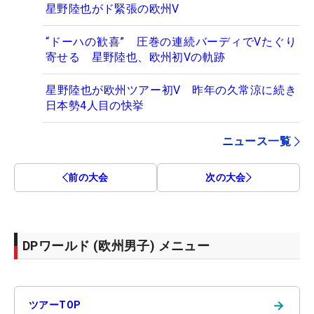
星野陸也がド緊張の欧州V
“ドーハの歓喜” 圧巻の連続バーディでVたぐり
寄せる 星野陸也、欧州初Vの軌跡
星野陸也が欧州ツアー初V 昨年の久常涼に続き
日本勢4人目の快挙
ニュース一覧
前の大会
次の大会
DPワールド (欧州男子) メニュー
→
ツアーTOP