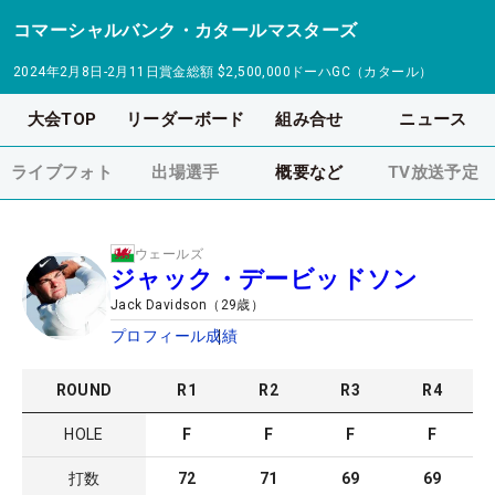
コマーシャルバンク・カタールマスターズ
2024年2月8日-2月11日
賞金総額
$2,500,000
ドーハGC（カタール）
大会TOP
リーダーボード
組み合せ
ニュース
ライブフォト
出場選手
概要など
TV放送予定
ウェールズ
ジャック・デービッドソン
Jack Davidson
（
29
歳）
プロフィール
成績
ROUND
R
1
R
2
R
3
R
4
HOLE
F
F
F
F
打数
72
71
69
69