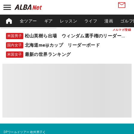
全ツアー
ギア
レッスン
ライフ
漫画
ゴルフ
メルマガ登録
松山英樹ら出場 ウィンダム選手権のリーダーボード
米国男子
北海道meijiカップ リーダーボード
国内女子
最新の世界ランキング
米国女子
DPワールドツアー
欧州男子