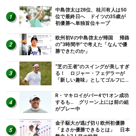
中島啓太は28位、桂川有人は50
1
位で最終日へ ドイツの35歳が
初優勝へ単独首位キープ
欧州初Vの中島啓太が帰国 帰路
2
の“3時間半”で考えた「なんで優
勝できたのか」
“芝の王者”のスイングが美しすぎ
3
る！ ロジャー・フェデラーが
「新しい趣味」としてゴルフに挑
戦中！
R・マキロイがパー4で1オン成功
4
するも… グリーン上には前の組
がプレー中
金子駆大が逃げ切り欧州初優勝
5
「まさか優勝できるとは」 日本