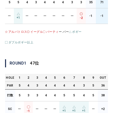
5
5
4
3
4
4
4
3
3
35
71
ー
ー
ー
ー
ー
ー
ー
-1
-1
+1
-2
アルバトロス
イーグル
バーティ
ー パー
ボギー
ダブルボギー以上
ROUND
1
47
位
HOLE
1
2
3
4
5
6
7
8
9
OUT
PAR
5
4
3
4
4
4
4
3
5
36
打数
5
3
3
4
4
5
5
4
5
38
SC
ー
ー
ー
ー
ー
+2
+1
+1
+1
-1