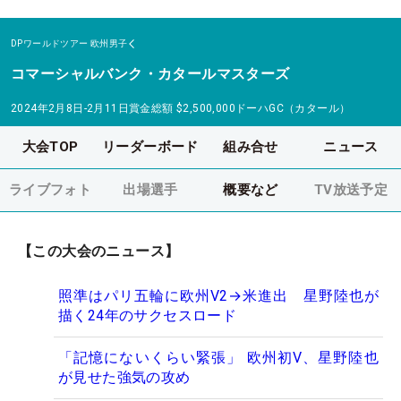
DPワールドツアー
欧州男子
コマーシャルバンク・カタールマスターズ
2024年2月8日-2月11日
賞金総額
$2,500,000
ドーハGC（カタール）
大会TOP
リーダーボード
組み合せ
ニュース
ライブフォト
出場選手
概要など
TV放送予定
【この大会のニュース】
照準はパリ五輪に欧州V2→米進出 星野陸也が
描く24年のサクセスロード
「記憶にないくらい緊張」 欧州初V、星野陸也
が見せた強気の攻め