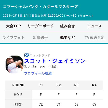
コマーシャルバンク・カタールマスターズ
2024年2月8日-2月11日
賞金総額
$2,500,000
ドーハGC（カタール）
大会TOP
リーダーボード
組み合せ
ニュース
ライブフォト
出場選手
概要など
TV放送予定
スコットランド
スコット・ジェイミソン
Scott Jamieson
（
42
歳）
プロフィール
成績
ROUND
R
1
R
2
R
3
R
4
HOLE
F
F
F
F
打数
72
71
68
65