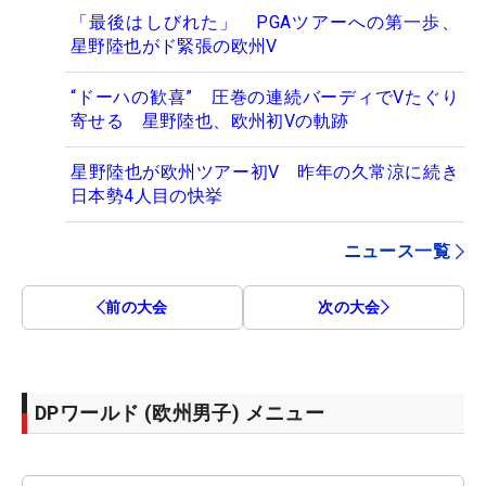
「最後はしびれた」 PGAツアーへの第一歩、
星野陸也がド緊張の欧州V
“ドーハの歓喜” 圧巻の連続バーディでVたぐり
寄せる 星野陸也、欧州初Vの軌跡
星野陸也が欧州ツアー初V 昨年の久常涼に続き
日本勢4人目の快挙
ニュース一覧
前の大会
次の大会
DPワールド (欧州男子) メニュー