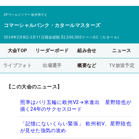
DPワールドツアー
欧州男子
コマーシャルバンク・カタールマスターズ
2024年2月8日-2月11日
賞金総額
$2,500,000
ドーハGC（カタール）
大会TOP
リーダーボード
組み合せ
ニュース
ライブフォト
出場選手
概要など
TV放送予定
【この大会のニュース】
照準はパリ五輪に欧州V2→米進出 星野陸也が
描く24年のサクセスロード
「記憶にないくらい緊張」 欧州初V、星野陸也
が見せた強気の攻め