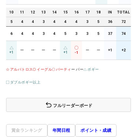
10
11
12
13
14
15
16
17
18
IN
TOTAL
5
4
4
3
4
4
4
3
5
36
72
6
4
4
3
4
5
3
3
5
37
74
ー
ー
ー
ー
ー
ー
+1
+2
+1
+1
-1
アルバトロス
イーグル
バーティ
ー パー
ボギー
ダブルボギー以上
フルリーダーボード
賞金ランキング
年間日程
ポイント・成績