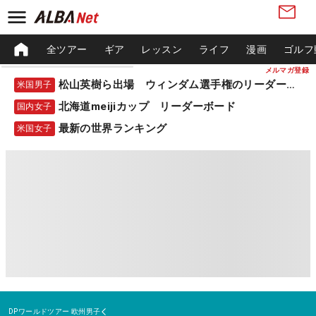
全ツアー
ギア
レッスン
ライフ
漫画
ゴルフ
メルマガ登録
松山英樹ら出場 ウィンダム選手権のリーダーボード
米国男子
北海道meijiカップ リーダーボード
国内女子
最新の世界ランキング
米国女子
DPワールドツアー
欧州男子