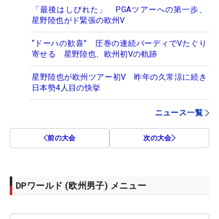
「最後はしびれた」 PGAツアーへの第一歩、
星野陸也がド緊張の欧州V
“ドーハの歓喜” 圧巻の連続バーディでVたぐり
寄せる 星野陸也、欧州初Vの軌跡
星野陸也が欧州ツアー初V 昨年の久常涼に続き
日本勢4人目の快挙
ニュース一覧
前の大会
次の大会
DPワールド (欧州男子) メニュー