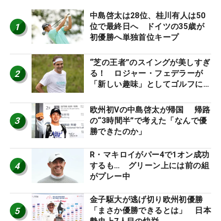
中島啓太は28位、桂川有人は50
1
位で最終日へ ドイツの35歳が
初優勝へ単独首位キープ
“芝の王者”のスイングが美しすぎ
2
る！ ロジャー・フェデラーが
「新しい趣味」としてゴルフに挑
戦中！
欧州初Vの中島啓太が帰国 帰路
3
の“3時間半”で考えた「なんで優
勝できたのか」
R・マキロイがパー4で1オン成功
4
するも… グリーン上には前の組
がプレー中
金子駆大が逃げ切り欧州初優勝
5
「まさか優勝できるとは」 日本