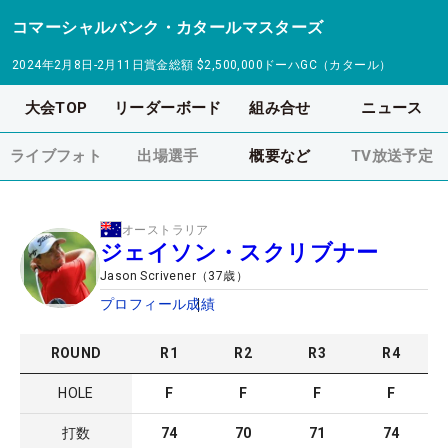
コマーシャルバンク・カタールマスターズ
2024年2月8日-2月11日
賞金総額
$2,500,000
ドーハGC（カタール）
大会TOP
リーダーボード
組み合せ
ニュース
ライブフォト
出場選手
概要など
TV放送予定
オーストラリア
ジェイソン・スクリブナー
Jason Scrivener
（
37
歳）
プロフィール
成績
ROUND
R
1
R
2
R
3
R
4
HOLE
F
F
F
F
打数
74
70
71
74