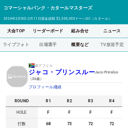
コマーシャルバンク・カタールマスターズ
2024年2月8日-2月11日
賞金総額
$2,500,000
ドーハGC（カタール）
大会TOP
リーダーボード
組み合せ
ニュース
ライブフォト
出場選手
概要など
TV放送予定
南アフリカ
ジャコ・プリンスルー
Jaco Prinsloo
（
36
歳）
プロフィール
成績
ROUND
R
1
R
2
R
3
R
4
HOLE
F
F
F
F
打数
68
73
72
72