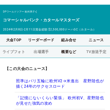
DPワールドツアー
欧州男子
コマーシャルバンク・カタールマスターズ
2024年2月8日-2月11日
賞金総額
$2,500,000
ドーハGC（カタール）
大会TOP
リーダーボード
組み合せ
ニュース
ライブフォト
出場選手
概要など
TV放送予定
【この大会のニュース】
照準はパリ五輪に欧州V2→米進出 星野陸也が
描く24年のサクセスロード
「記憶にないくらい緊張」 欧州初V、星野陸也
が見せた強気の攻め