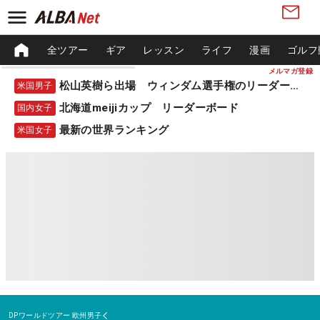
全ツアー
ギア
レッスン
ライフ
漫画
ゴルフ
メルマガ登録
松山英樹ら出場 ウィンダム選手権のリーダーボード
米国男子
北海道meijiカップ リーダーボード
国内女子
最新の世界ランキング
米国女子
DPワールドツアー
欧州男子